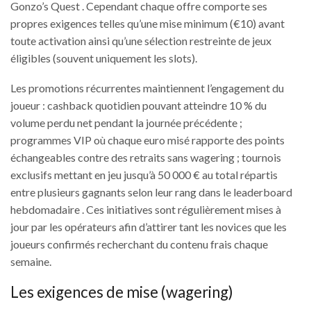
Gonzo’s Quest . Cependant chaque offre comporte ses
propres exigences telles qu’une mise minimum (€10) avant
toute activation ainsi qu’une sélection restreinte de jeux
éligibles (souvent uniquement les slots).
Les promotions récurrentes maintiennent l’engagement du
joueur : cashback quotidien pouvant atteindre 10 % du
volume perdu net pendant la journée précédente ;
programmes VIP où chaque euro misé rapporte des points
échangeables contre des retraits sans wagering ; tournois
exclusifs mettant en jeu jusqu’à 50 000 € au total répartis
entre plusieurs gagnants selon leur rang dans le leaderboard
hebdomadaire . Ces initiatives sont régulièrement mises à
jour par les opérateurs afin d’attirer tant les novices que les
joueurs confirmés recherchant du contenu frais chaque
semaine.
Les exigences de mise (wagering)