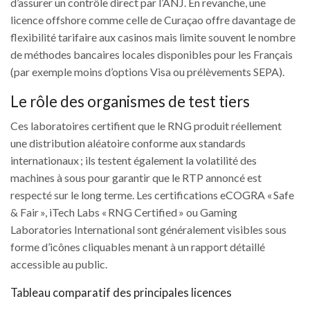
d’assurer un contrôle direct par l’ANJ. En revanche, une
licence offshore comme celle de Curaçao offre davantage de
flexibilité tarifaire aux casinos mais limite souvent le nombre
de méthodes bancaires locales disponibles pour les Français
(par exemple moins d’options Visa ou prélèvements SEPA).
Le rôle des organismes de test tiers
Ces laboratoires certifient que le RNG produit réellement
une distribution aléatoire conforme aux standards
internationaux ; ils testent également la volatilité des
machines à sous pour garantir que le RTP annoncé est
respecté sur le long terme. Les certifications eCOGRA « Safe
& Fair », iTech Labs « RNG Certified » ou Gaming
Laboratories International sont généralement visibles sous
forme d’icônes cliquables menant à un rapport détaillé
accessible au public.
Tableau comparatif des principales licences