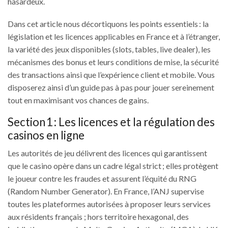
hasardeux.
Dans cet article nous décortiquons les points essentiels : la
législation et les licences applicables en France et à l’étranger,
la variété des jeux disponibles (slots, tables, live dealer), les
mécanismes des bonus et leurs conditions de mise, la sécurité
des transactions ainsi que l’expérience client et mobile. Vous
disposerez ainsi d’un guide pas à pas pour jouer sereinement
tout en maximisant vos chances de gains.
Section 1 : Les licences et la régulation des
casinos en ligne
Les autorités de jeu délivrent des licences qui garantissent
que le casino opère dans un cadre légal strict ; elles protègent
le joueur contre les fraudes et assurent l’équité du RNG
(Random Number Generator). En France, l’ANJ supervise
toutes les plateformes autorisées à proposer leurs services
aux résidents français ; hors territoire hexagonal, des