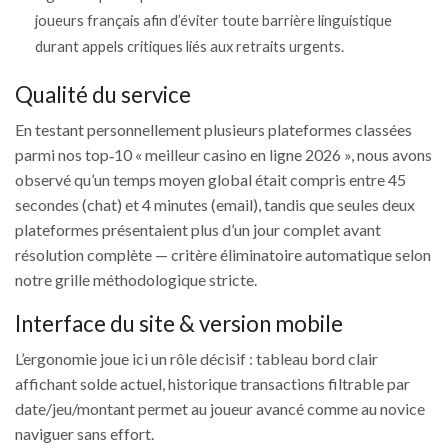
joueurs français afin d’éviter toute barrière linguistique
durant appels critiques liés aux retraits urgents.
Qualité du service
En testant personnellement plusieurs plateformes classées
parmi nos top‑10 « meilleur casino en ligne 2026 », nous avons
observé qu’un temps moyen global était compris entre 45
secondes (chat) et 4 minutes (email), tandis que seules deux
plateformes présentaient plus d’un jour complet avant
résolution complète — critère éliminatoire automatique selon
notre grille méthodologique stricte.
Interface du site & version mobile
L’ergonomie joue ici un rôle décisif : tableau bord clair
affichant solde actuel, historique transactions filtrable par
date/jeu/montant permet au joueur avancé comme au novice
naviguer sans effort.