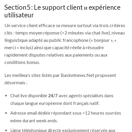
Section 5 : Le support client и expérience
utilisateur
Un service client efficace se mesure surtout via trois critères
clés : temps moyen réponse (<​2 minutes via chat live), niveau
linguistique adapté au public francophone (« bonjour », «
merci » inclus) ainsi que capacité réelle à résoudre
rapidement disputes relatives aux paiements ou aux
conditions bonus.
Les meilleurs sites listés par Basketnews.Net proposent
désormais :
Chat live disponible
24/7
avec agents spécialisés dans
chaque langue européenne dont français natif.
Adresse email dédiée répondant sous <​12 heures ouvrées
même durant week‑ends.
Ligne téléphonique directe exclusivement réservée aux