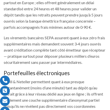
partout en Europe ; elles offrent généralement un délai
standardisé entre 24 heures et 48 heures pour valider un
dépôt tandis que les retraits peuvent prendre jusqu’à 5 jours
ouvrés selon la banque émettrice française concernée –
parfois accompagnés frais minimes autour de 0·90 €.
Les virements bancaires SEPA assurent quant à eux zéro frais
supplémentaires mais demandent souvent 3‑4 jours ouvrés
avant créditation complète tant côté émetteur que récepteur
— pratique surtout pour déposer plusieurs milliers d’euros
sécuritairement sans passer par intermédiaires.
Portefeuilles électroniques
Skrill & Neteller permettent quant à eux presque
instantanément (moins d’une minute) tant au dépôt qu’au
retrait grâce à leur réseau dédié aux jeux en ligne ; ils offrent
également une couche supplémentaire d’anonymat partiel
puisqu’ils ne révèlent pas directement vos coordonnées