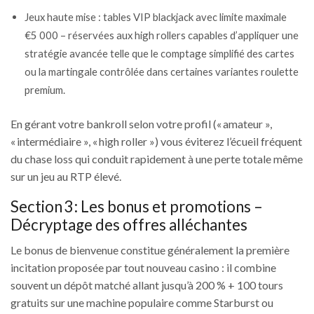
Jeux haute mise : tables VIP blackjack avec limite maximale
€5 000 – réservées aux high rollers capables d’appliquer une
stratégie avancée telle que le comptage simplifié des cartes
ou la martingale contrôlée dans certaines variantes roulette
premium.
En gérant votre bankroll selon votre profil (« amateur »,
« intermédiaire », « high roller ») vous éviterez l’écueil fréquent
du chase loss qui conduit rapidement à une perte totale même
sur un jeu au RTP élevé.
Section 3 : Les bonus et promotions –
Décryptage des offres alléchantes
Le bonus de bienvenue constitue généralement la première
incitation proposée par tout nouveau casino : il combine
souvent un dépôt matché allant jusqu’à 200 % + 100 tours
gratuits sur une machine populaire comme Starburst ou