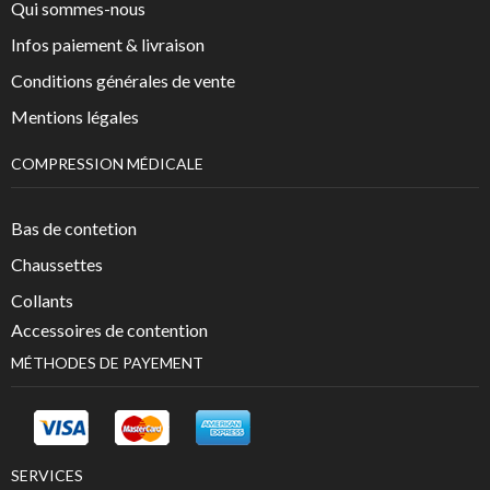
Qui sommes-nous
Infos paiement & livraison
Conditions générales de vente
Mentions légales
COMPRESSION MÉDICALE
Bas de contetion
Chaussettes
Collants
Accessoires de contention
MÉTHODES DE PAYEMENT
SERVICES