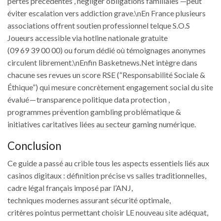
pertes précédentes , négliger obligations familiales —peut
éviter escalation vers addiction grave.\nEn France plusieurs
associations offrent soutien professionnel telque S.O.S
Joueurs accessible via hotline nationale gratuite
(09 69 39 00 00) ou forum dédié où témoignages anonymes
circulent librement.\nEnfin Basketnews.Net intègre dans
chacune ses revues un score RSE (“Responsabilité Sociale &
Éthique”) qui mesure concrètement engagement social du site
évalué — transparence politique data protection ,
programmes prévention gambling problématique &
initiatives caritatives liées au secteur gaming numérique.
Conclusion
Ce guide a passé au crible tous les aspects essentiels liés aux
casinos digitaux : définition précise vs salles traditionnelles,
cadre légal français imposé par l’ANJ,
techniques modernes assurant sécurité optimale,
critères pointus permettant choisir LE nouveau site adéquat,