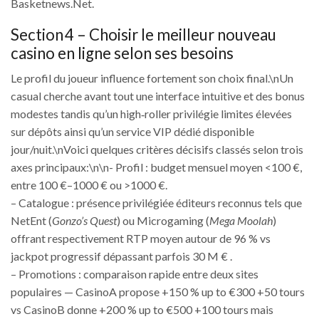
Basketnews.Net.
Section 4 – Choisir le meilleur nouveau
casino en ligne selon ses besoins
Le profil du joueur influence fortement son choix final.\nUn
casual cherche avant tout une interface intuitive et des bonus
modestes tandis qu’un high‑roller privilégie limites élevées
sur dépôts ainsi qu’un service VIP dédié disponible
jour/nuit.\nVoici quelques critères décisifs classés selon trois
axes principaux:\n\n- Profil : budget mensuel moyen <100 €,
entre 100 €–1000 € ou >1000 €.
– Catalogue : présence privilégiée éditeurs reconnus tels que
NetEnt (
Gonzo’s Quest
) ou Microgaming (
Mega Moolah
)
offrant respectivement RTP moyen autour de 96 % vs
jackpot progressif dépassant parfois 30 M € .
– Promotions : comparaison rapide entre deux sites
populaires — CasinoA propose +150 % up to €300 +50 tours
vs CasinoB donne +200 % up to €500 +100 tours mais