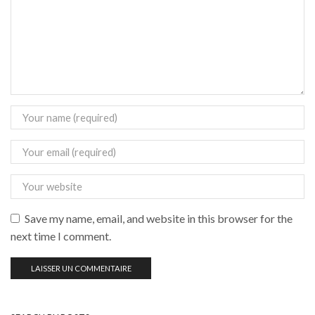
Save my name, email, and website in this browser for the
next time I comment.