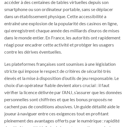
accéder à des centaines de tables virtuelles depuis son
smartphone ou son ordinateur portable, sans se déplacer
dans un établissement physique. Cette accessibilité a
entraîné une explosion de la popularité des casinos en ligne,
qui enregistrent chaque année des milliards d’euros de mises
dans le monde entier. En France, les autorités ont rapidement
réagi pour encadrer cette activité et protéger les usagers
contre les dérives éventuelles.
Les plateformes françaises sont soumises à une législation
stricte qui impose le respect de critères de sécurité très
élevés et la mise à disposition d’outils de jeu responsable. Le
choix d’un opérateur fiable devient alors crucial : il faut
vérifier la licence délivrée par l’ANJ, s’assurer que les données
personnelles sont chiffrées et que les bonus proposés ne
cachent pas de conditions abusives. Un guide détaillé aide le
joueur à naviguer entre ces exigences tout en profitant
pleinement des avantages offerts par le numérique : rapidité