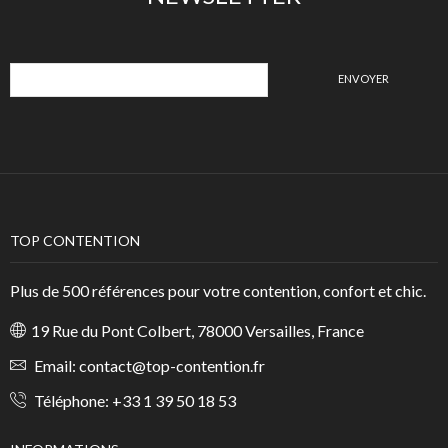
TOP CONTENTION
Plus de 500 références pour votre contention, confort et chic.
19 Rue du Pont Colbert, 78000 Versailles, France
Email:
contact@top-contention.fr
Téléphone:
+33 1 39 50 18 53