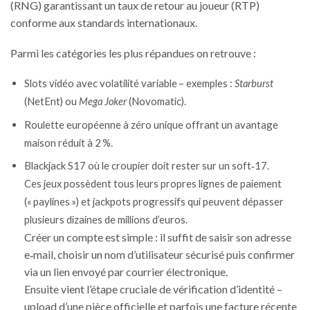
(RNG) garantissant un taux de retour au joueur (RTP)
conforme aux standards internationaux.
Parmi les catégories les plus répandues on retrouve :
Slots vidéo avec volatilité variable – exemples :
Starburst
(NetEnt) ou
Mega Joker
(Novomatic).
Roulette européenne à zéro unique offrant un avantage
maison réduit à 2 %.
Blackjack S17 où le croupier doit rester sur un soft‑17.
Ces jeux possèdent tous leurs propres lignes de paiement
(« paylines ») et jackpots progressifs qui peuvent dépasser
plusieurs dizaines de millions d’euros.
Créer un compte est simple : il suffit de saisir son adresse
e‑mail, choisir un nom d’utilisateur sécurisé puis confirmer
via un lien envoyé par courrier électronique.
Ensuite vient l’étape cruciale de vérification d’identité –
upload d’une pièce officielle et parfois une facture récente