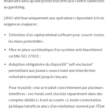
financière ainsi qu’une protection efficace contre l’addiction
au gambling.
L’ANJ attribue uniquement aux opérateurs répondant à trois
exigences majeures :
Détention d’un capital minimal suffisant pour couvrir toutes
les mises potentielles ;
Mise en place systématique d’un système anti‑blanchiment
certifié ISO 27001 ;
Adoption obligatoire du dispositif “self‑exclusion”
permettant aux joueurs souscrivant une interdiction
volontaire pendant jusqu’à cinq ans.
Pour le public cela se traduit concrètement par plusieurs
bénéfices : vos fonds sont stockés séparément dans des
comptes dédiés (« trust accounts »), toute contestation
juridique bénéficie alors d’un médiateur nommé par l’État