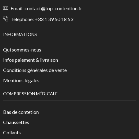
Email:
contact@top-contention.fr
Téléphone:
+33 1 39 50 18 53
INFORMATIONS
Qui sommes-nous
Infos paiement & livraison
Conditions générales de vente
Mentions légales
COMPRESSION MÉDICALE
Bas de contetion
Chaussettes
Collants