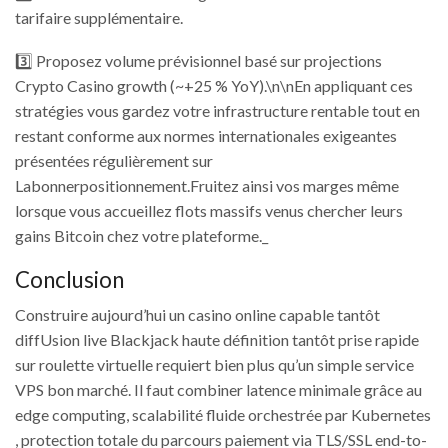
tarifaire supplémentaire.
3️⃣ Proposez volume prévisionnel basé sur projections
Crypto Casino growth (~+25 % YoY).\n\nEn appliquant ces
stratégies vous gardez votre infrastructure rentable tout en
restant conforme aux normes internationales exigeantes
présentées régulièrement sur
Labonnerpositionnement.Fruitez ainsi vos marges même
lorsque vous accueillez flots massifs venus chercher leurs
gains Bitcoin chez votre plateforme._
Conclusion
Construire aujourd’hui un casino online capable tantôt
diffUsion live Blackjack haute définition tantôt prise rapide
sur roulette virtuelle requiert bien plus qu’un simple service
VPS bon marché. Il faut combiner latence minimale grâce au
edge computing, scalabilité fluide orchestrée par Kubernetes
, protection totale du parcours paiement via TLS/SSL end-to-