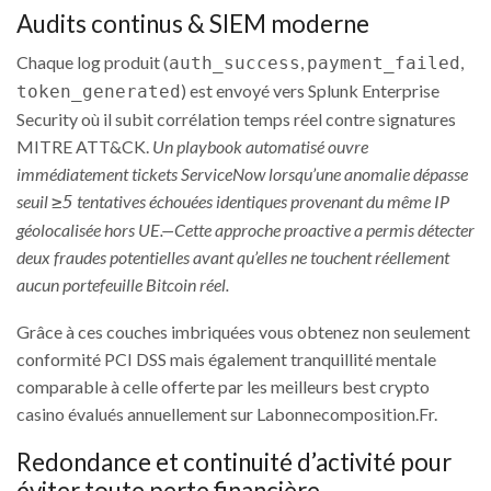
Audits continus & SIEM moderne
Chaque log produit (
,
,
auth_success
payment_failed
) est envoyé vers Splunk Enterprise
token_generated
Security où il subit corrélation temps réel contre signatures
MITRE ATT&CK.
Un playbook automatisé ouvre
immédiatement tickets ServiceNow lorsqu’une anomalie dépasse
seuil
tentatives échouées identiques provenant du même IP
≥5
géolocalisée hors UE.—Cette approche proactive a permis détecter
deux fraudes potentielles avant qu’elles ne touchent réellement
aucun portefeuille Bitcoin réel.
Grâce à ces couches imbriquées vous obtenez non seulement
conformité PCI DSS mais également tranquillité mentale
comparable à celle offerte par les meilleurs best crypto
casino évalués annuellement sur Labonnecomposition.Fr.
Redondance et continuité d’activité pour
éviter toute perte financière