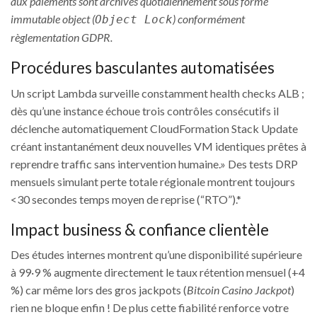
aux paiements sont archivés quotidiennement sous forme
immutable object (
) conformément
Object Lock
règlementation GDPR.
Procédures basculantes automatisées
Un script Lambda surveille constamment health checks ALB ;
dès qu’une instance échoue trois contrôles consécutifs il
déclenche automatiquement CloudFormation Stack Update
créant instantanément deux nouvelles VM identiques prêtes à
reprendre traffic sans intervention humaine.» Des tests DRP
mensuels simulant perte totale régionale montrent toujours
<30 secondes temps moyen de reprise (“RTO”).*
Impact business & confiance clientèle
Des études internes montrent qu’une disponibilité supérieure
à 99·9 % augmente directement le taux rétention mensuel (+4
%) car même lors des gros jackpots (
Bitcoin Casino Jackpot
)
rien ne bloque enfin ! De plus cette fiabilité renforce votre