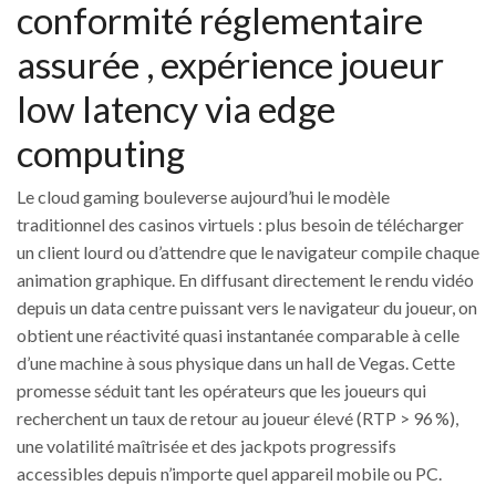
conformité réglementaire
assurée , expérience joueur
low latency via edge
computing
Le cloud gaming bouleverse aujourd’hui le modèle
traditionnel des casinos virtuels : plus besoin de télécharger
un client lourd ou d’attendre que le navigateur compile chaque
animation graphique. En diffusant directement le rendu vidéo
depuis un data centre puissant vers le navigateur du joueur, on
obtient une réactivité quasi instantanée comparable à celle
d’une machine à sous physique dans un hall de Vegas. Cette
promesse séduit tant les opérateurs que les joueurs qui
recherchent un taux de retour au joueur élevé (RTP > 96 %),
une volatilité maîtrisée et des jackpots progressifs
accessibles depuis n’importe quel appareil mobile ou PC.