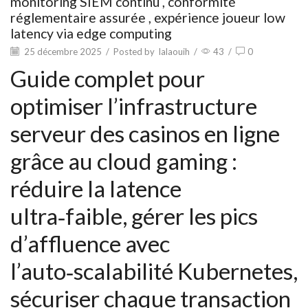
monitoring SIEM continu , conformité
réglementaire assurée , expérience joueur low
latency via edge computing
25 décembre 2025
/
Posted by
lalaouih
/
43
/
0
Guide complet pour
optimiser l’infrastructure
serveur des casinos en ligne
grâce au cloud gaming :
réduire la latence
ultra‑faible, gérer les pics
d’affluence avec
l’auto‑scalabilité Kubernetes,
sécuriser chaque transaction