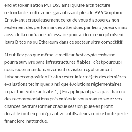
end et tokenisation PCI DSS ainsi qu’une architecture
redondante multi-zones garantissant plus de ​99·9 %​ uptime.​
En suivant scrupuleusement ce guide vous disposerez non
seulement des performances attendues par leurs joueurs mais
aussi della confiance nécessaire pour attirer ceux qui misent
leurs Bitcoins ou Ethereum dans ce secteur ultra compétitif.​
N’oubliez pas que même le meilleur
best crypto casino
ne
pourra survivre sans infrastructures fiables ; c’est pourquoi
nous recommandons vivement revisiter régulièrement
Labonnecomposition.Fr afin rester informé(e)s des dernières
évaluations techniques ainsi que évolutions réglementaires
impactant votre activité.^[¹] En appliquant pas à pas chacune
des recommandations présentées ici vous maximiserez vos
chances de transformer chaque session jouée en profit
durable tout en protégeant vos utilisateurs contre toute perte
financière inattendue.