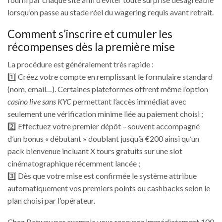
lorsqu’on passe au stade réel du wagering requis avant retrait.
Comment s’inscrire et cumuler les
récompenses dès la première mise
La procédure est généralement très rapide :
1️⃣ Créez votre compte en remplissant le formulaire standard
(nom, email…). Certaines plateformes offrent même l’option
casino live sans KYC
permettant l’accès immédiat avec
seulement une vérification minime liée au paiement choisi ;
2️⃣ Effectuez votre premier dépôt – souvent accompagné
d’un bonus « débutant » doublant jusqu’à €200 ainsi qu’un
pack bienvenue incluant X tours gratuits sur une slot
cinématographique récemment lancée ;
3️⃣ Dès que votre mise est confirmée le système attribue
automatiquement vos premiers points ou cashbacks selon le
plan choisi par l’opérateur.​
Chez Betway par exemple vous recevrez immédiatement 100