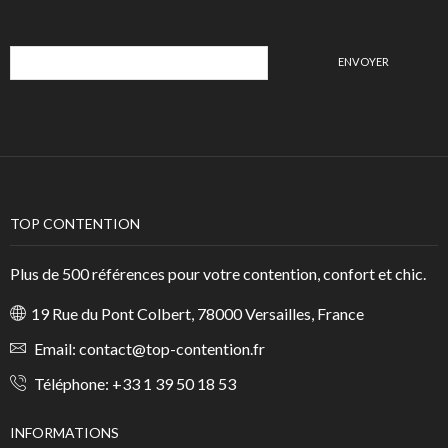
TOP CONTENTION
Plus de 500 références pour votre contention, confort et chic.
19 Rue du Pont Colbert, 78000 Versailles, France
Email:
contact@top-contention.fr
Téléphone:
+33 1 39 50 18 53
INFORMATIONS