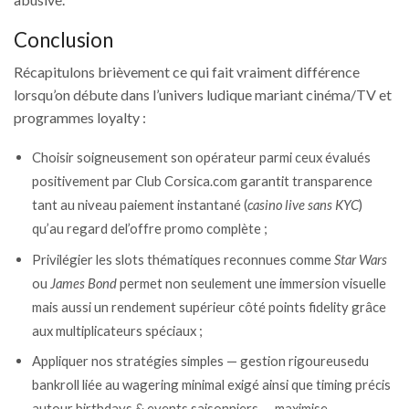
Conclusion
Récapitulons brièvement ce qui fait vraiment différence
lorsqu’on débute dans l’univers ludique mariant cinéma/TV et
programmes loyalty :
Choisir soigneusement son opérateur parmi ceux évalués
positivement par Club Corsica.com garantit transparence
tant au niveau paiement instantané (
casino live sans KYC
)
qu’au regard del’offre promo complète ;
Privilégier les slots thématiques reconnues comme
Star Wars
ou
James Bond
permet non seulement une immersion visuelle
mais aussi un rendement supérieur côté points fidelity grâce
aux multiplicateurs spéciaux ;
Appliquer nos stratégies simples — gestion rigoureusedu
bankroll liée au wagering minimal exigé ainsi que timing précis
autour birthdays & events saisonniers — maximise