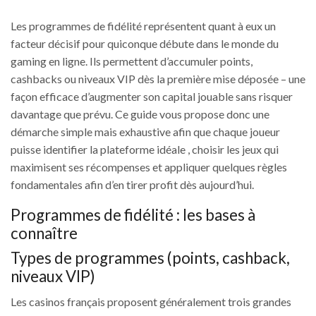
Les programmes de fidélité représentent quant à eux un
facteur décisif pour quiconque débute dans le monde du
gaming en ligne. Ils permettent d’accumuler points,
cashbacks ou niveaux VIP dès la première mise déposée – une
façon efficace d’augmenter son capital jouable sans risquer
davantage que prévu. Ce guide vous propose donc une
démarche simple mais exhaustive afin que chaque joueur
puisse identifier la plateforme idéale , choisir les jeux qui
maximisent ses récompenses et appliquer quelques règles
fondamentales afin d’en tirer profit dès aujourd’hui.
Programmes de fidélité : les bases à
connaître
Types de programmes (points, cashback,
niveaux VIP)
Les casinos français proposent généralement trois grandes