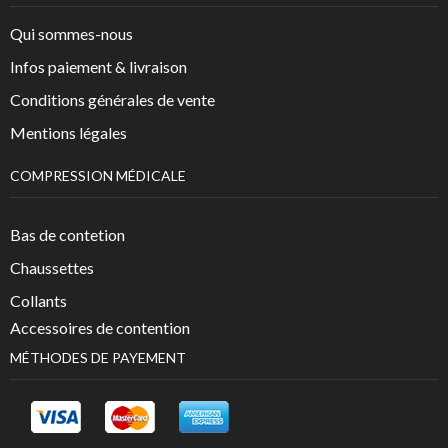
Qui sommes-nous
Infos paiement & livraison
Conditions générales de vente
Mentions légales
COMPRESSION MÉDICALE
Bas de contetion
Chaussettes
Collants
Accessoires de contention
MÉTHODES DE PAYEMENT