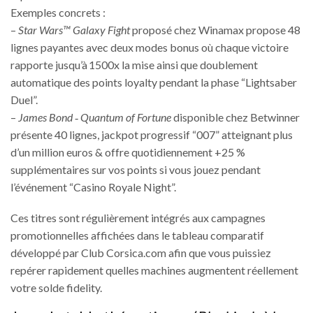
Exemples concrets :
–
Star Wars™ Galaxy Fight
proposé chez Winamax propose 48
lignes payantes avec deux modes bonus où chaque victoire
rapporte jusqu’à 1500x la mise ainsi que doublement
automatique des points loyalty pendant la phase “Lightsaber
Duel”.
–
James Bond ‑ Quantum of Fortune
disponible chez Betwinner
présente 40 lignes, jackpot progressif “007” atteignant plus
d’un million euros & offre quotidiennement +25 %
supplémentaires sur vos points si vous jouez pendant
l’événement “Casino Royale Night”.
Ces titres sont régulièrement intégrés aux campagnes
promotionnelles affichées dans le tableau comparatif
développé par Club Corsica.com afin que vous puissiez
repérer rapidement quelles machines augmentent réellement
votre solde fidelity.