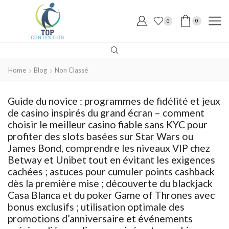
0
0
Home
Blog
Non Classé
Guide du novice : programmes de fidélité et jeux
de casino inspirés du grand écran – comment
choisir le meilleur casino fiable sans KYC pour
profiter des slots basées sur Star Wars ou
James Bond, comprendre les niveaux VIP chez
Betway et Unibet tout en évitant les exigences
cachées ; astuces pour cumuler points cashback
dès la première mise ; découverte du blackjack
Casa Blanca et du poker Game of Thrones avec
bonus exclusifs ; utilisation optimale des
promotions d’anniversaire et événements