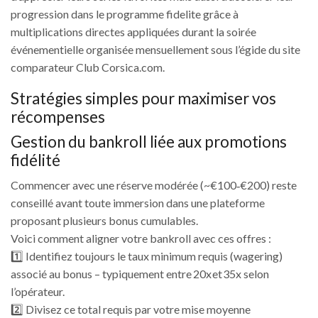
progression dans le programme fidelite grâce à
multiplications directes appliquées durant la soirée
événementielle organisée mensuellement sous l’égide du site
comparateur Club Corsica.com.
Stratégies simples pour maximiser vos
récompenses
Gestion du bankroll liée aux promotions
fidélité
Commencer avec une réserve modérée (~€100‑€200) reste
conseillé avant toute immersion dans une plateforme
proposant plusieurs bonus cumulables.
Voici comment aligner votre bankroll avec ces offres :
1️⃣ Identifiez toujours le taux minimum requis (wagering)
associé au bonus – typiquement entre 20x et 35x selon
l’opérateur.
2️⃣ Divisez ce total requis par votre mise moyenne