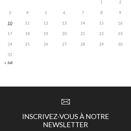
1
2
3
4
5
6
7
8
9
10
11
12
13
14
15
16
17
18
19
20
21
22
23
24
25
26
27
28
29
30
31
« Juil
INSCRIVEZ-VOUS À NOTRE
NEWSLETTER