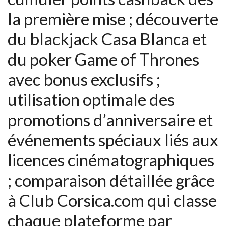
la première mise ; découverte
du blackjack Casa Blanca et
du poker Game of Thrones
avec bonus exclusifs ;
utilisation optimale des
promotions d’anniversaire et
événements spéciaux liés aux
licences cinématographiques
; comparaison détaillée grâce
à Club Corsica.com qui classe
chaque plateforme par