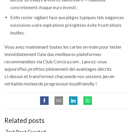
concrètement chaque euro investi ;
Enfin rester vigilant face aux pièges typiques tels exigences
excessives voire expirations précipitées évite frustrations
inutiles .
Vous avez maintenant toutes les cartes en main pour tester
immédiatement l’une das meilleures plateformes
recommandées via Club Corsica.com . Lancez-vous
aujourd’hui, profitez pleinement dei avantages décrits
ci‑dessus et transformez chacunede vos sessions jeu en
véritable moteurde progression loyal­friendly !
Related posts
Test Post Created