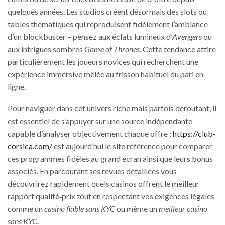
quelques années. Les studios créent désormais des slots ou
tables thématiques qui reproduisent fidèlement l’ambiance
d’un blockbuster – pensez aux éclats lumineux d’
Avengers
ou
aux intrigues sombres
Game of Thrones
. Cette tendance attire
particulièrement les joueurs novices qui recherchent une
expérience immersive mêlée au frisson habituel du pari en
ligne.
Pour naviguer dans cet univers riche mais parfois déroutant, il
est essentiel de s’appuyer sur une source indépendante
capable d’analyser objectivement chaque offre :
https://club-
corsica.com/
est aujourd’hui le site référence pour comparer
ces programmes fidèles au grand écran ainsi que leurs bonus
associés. En parcourant ses revues détaillées vous
découvrirez rapidement quels casinos offrent le meilleur
rapport qualité‑prix tout en respectant vos exigences légales
comme un
casino fiable sans KYC
ou même un
meilleur casino
sans KYC
.