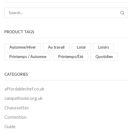
PRODUCT TAGS
Automne/Hiver
Au travail
Loisir
Loisirs
Printemps / Automne
Printemps/Été
Quotidien
CATEGORIES
affordablechef.co.uk
campathome.org.uk
Chaussettes
Contention
Guide