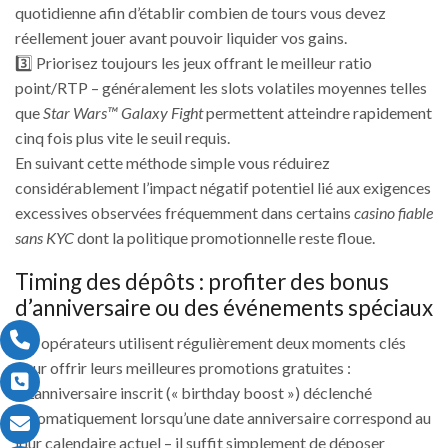
quotidienne afin d’établir combien de tours vous devez
réellement jouer avant pouvoir liquider vos gains.
3️⃣ Priorisez toujours les jeux offrant le meilleur ratio
point/RTP – généralement les slots volatiles moyennes telles
que
Star Wars™ Galaxy Fight
permettent atteindre rapidement
cinq fois plus vite le seuil requis.
En suivant cette méthode simple vous réduirez
considérablement l’impact négatif potentiel lié aux exigences
excessives observées fréquemment dans certains
casino fiable
sans KYC
dont la politique promotionnelle reste floue.
Timing des dépôts : profiter des bonus
d’anniversaire ou des événements spéciaux
Les opérateurs utilisent régulièrement deux moments clés
pour offrir leurs meilleures promotions gratuites :
– L’anniversaire inscrit (« birthday boost ») déclenché
automatiquement lorsqu’une date anniversaire correspond au
jour calendaire actuel – il suffit simplement de déposer