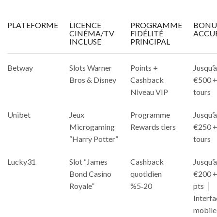
PLATEFORME
LICENCE
PROGRAMME
BONU
CINÉMA/TV
FIDÉLITÉ
ACCUE
INCLUSE
PRINCIPAL
Betway
Slots Warner
Points +
Jusqu’
Bros & Disney
Cashback
€500 
Niveau VIP
tours
Unibet
Jeux
Programme
Jusqu’
Microgaming
Rewards tiers
€250 
“Harry Potter”
tours
Lucky31
Slot “James
Cashback
Jusqu’
Bond Casino
quotidien
€200 
Royale”
%5‑20
pts │
Interf
mobile