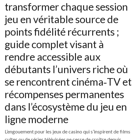
transformer chaque session
jeu en véritable source de
points fidélité récurrents ;
guide complet visant à
rendre accessible aux
débutants l’univers riche où
se rencontrent cinéma‑TV et
récompenses permanentes
dans l’écosystème du jeu en
ligne moderne
L’engouement pour les jeux de casino qui s’inspirent de films
cultes ou de séries télévisées ne cesse de croître depuis