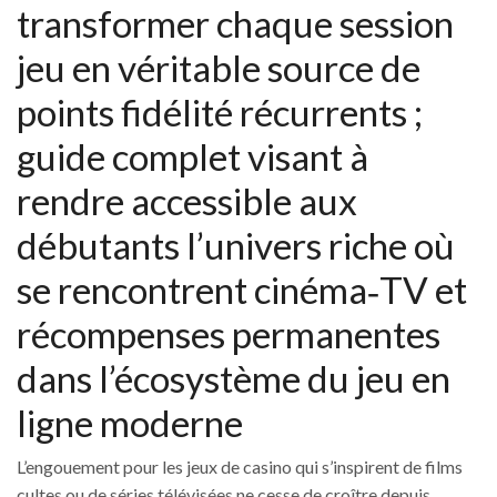
transformer chaque session
jeu en véritable source de
points fidélité récurrents ;
guide complet visant à
rendre accessible aux
débutants l’univers riche où
se rencontrent cinéma‑TV et
récompenses permanentes
dans l’écosystème du jeu en
ligne moderne
L’engouement pour les jeux de casino qui s’inspirent de films
cultes ou de séries télévisées ne cesse de croître depuis