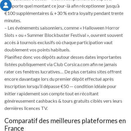
n’importe quel montant ce jour-là afin réceptionner jusqu’à
€100 supplémentaires & +30 % extra loyalty pendant trente
minutes.
– Les événements saisonniers, comme « Halloween Horror
Slots » ou « Summer Blockbuster Festival », ouvrent souvent
accès à tournois exclusifs où chaque participation vaut
doublement vos points habituels.
Planifiez donc vos dépôts autour desses dates importantes
listées publiquement via Club Corsica.com afin ne jamais
rater ces fenêtres lucratives… De plus certains sites offrent
encore davantage lors du premier dépôt effectué après
inscription lorsqu’il dépasse €50 — condition idéale pour
initier rapidement son compte tout en récoltant
généreusement cashbacks & tours gratuits ciblés vers leurs
dernières licences TV.
Comparatif des meilleures plateformes en
France