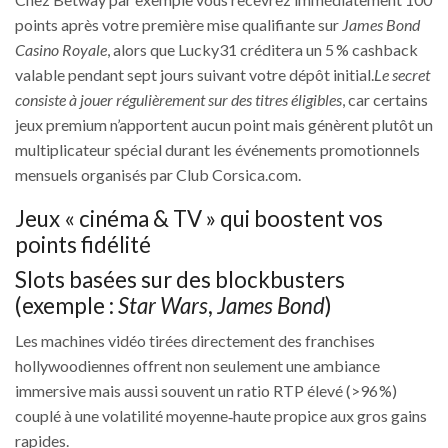
points après votre première mise qualifiante sur
James Bond
Casino Royale
, alors que Lucky31 créditera un 5 % cashback
valable pendant sept jours suivant votre dépôt initial.
Le secret
consiste à jouer régulièrement sur des titres éligibles
, car certains
jeux premium n’apportent aucun point mais génèrent plutôt un
multiplicateur spécial durant les événements promotionnels
mensuels organisés par Club Corsica.com.
Jeux « cinéma & TV » qui boostent vos
points fidélité
Slots basées sur des blockbusters
(exemple :
Star Wars
,
James Bond
)
Les machines vidéo tirées directement des franchises
hollywoodiennes offrent non seulement une ambiance
immersive mais aussi souvent un ratio RTP élevé (>96 %)
couplé à une volatilité moyenne‑haute propice aux gros gains
rapides.