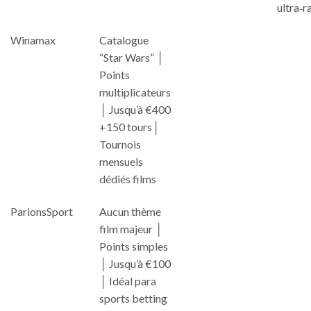
ultra‑r
Winamax
Catalogue
“Star Wars” │
Points
multiplicateurs
│ Jusqu’à €400
+150 tours│
Tournois
mensuels
dédiés films
ParionsSport
Aucun thème
film majeur │
Points simples
│ Jusqu’à €100
│ Idéal para
sports betting