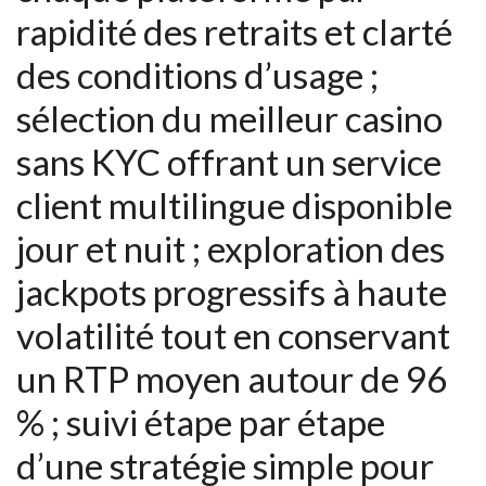
rapidité des retraits et clarté
des conditions d’usage ;
sélection du meilleur casino
sans KYC offrant un service
client multilingue disponible
jour et nuit ; exploration des
jackpots progressifs à haute
volatilité tout en conservant
un RTP moyen autour de 96
% ; suivi étape par étape
d’une stratégie simple pour