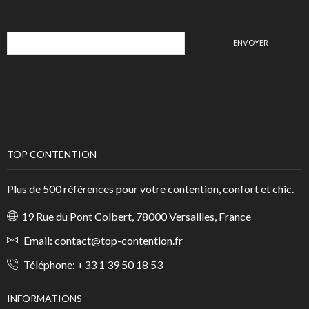
TOP CONTENTION
Plus de 500 références pour votre contention, confort et chic.
19 Rue du Pont Colbert, 78000 Versailles, France
Email:
contact@top-contention.fr
Téléphone:
+33 1 39 50 18 53
INFORMATIONS