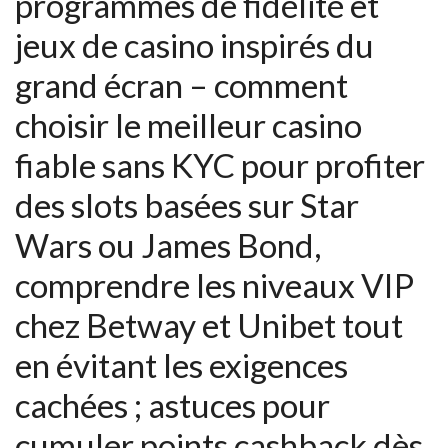
programmes de fidélité et
jeux de casino inspirés du
grand écran – comment
choisir le meilleur casino
fiable sans KYC pour profiter
des slots basées sur Star
Wars ou James Bond,
comprendre les niveaux VIP
chez Betway et Unibet tout
en évitant les exigences
cachées ; astuces pour
cumuler points cashback dès