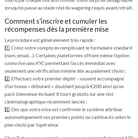
lorsqu’on passe au stade réel du wagering requis avant retrait.
Comment s’inscrire et cumuler les
récompenses dès la première mise
La procédure est généralement très rapide :
1️⃣ Créez votre compte en remplissant le formulaire standard
(nom, email…). Certaines plateformes offrent même l’option
casino live sans KYC
permettant l’accès immédiat avec
seulement une vérification minime liée au paiement choisi ;
2️⃣ Effectuez votre premier dépôt – souvent accompagné
d’un bonus « débutant » doublant jusqu’à €200 ainsi qu’un
pack bienvenue incluant X tours gratuits sur une slot
cinématographique récemment lancée ;
3️⃣ Dès que votre mise est confirmée le système attribue
automatiquement vos premiers points ou cashbacks selon le
plan choisi par l’opérateur.​
Chez Betway par exemple vous recevrez immédiatement 100