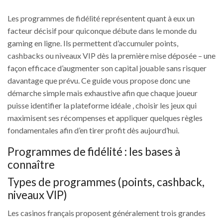
Les programmes de fidélité représentent quant à eux un
facteur décisif pour quiconque débute dans le monde du
gaming en ligne. Ils permettent d’accumuler points,
cashbacks ou niveaux VIP dès la première mise déposée – une
façon efficace d’augmenter son capital jouable sans risquer
davantage que prévu. Ce guide vous propose donc une
démarche simple mais exhaustive afin que chaque joueur
puisse identifier la plateforme idéale , choisir les jeux qui
maximisent ses récompenses et appliquer quelques règles
fondamentales afin d’en tirer profit dès aujourd’hui.
Programmes de fidélité : les bases à
connaître
Types de programmes (points, cashback,
niveaux VIP)
Les casinos français proposent généralement trois grandes