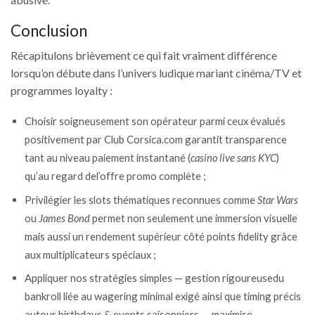
Conclusion
Récapitulons brièvement ce qui fait vraiment différence
lorsqu’on débute dans l’univers ludique mariant cinéma/TV et
programmes loyalty :
Choisir soigneusement son opérateur parmi ceux évalués
positivement par Club Corsica.com garantit transparence
tant au niveau paiement instantané (
casino live sans KYC
)
qu’au regard del’offre promo complète ;
Privilégier les slots thématiques reconnues comme
Star Wars
ou
James Bond
permet non seulement une immersion visuelle
mais aussi un rendement supérieur côté points fidelity grâce
aux multiplicateurs spéciaux ;
Appliquer nos stratégies simples — gestion rigoureusedu
bankroll liée au wagering minimal exigé ainsi que timing précis
autour birthdays & events saisonniers — maximise