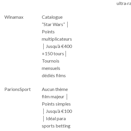
ultra‑r
Winamax
Catalogue
“Star Wars” │
Points
multiplicateurs
│ Jusqu’à €400
+150 tours│
Tournois
mensuels
dédiés films
ParionsSport
Aucun thème
film majeur │
Points simples
│ Jusqu’à €100
│ Idéal para
sports betting