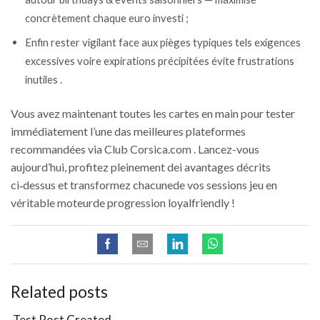
concrètement chaque euro investi ;
Enfin rester vigilant face aux pièges typiques tels exigences
excessives voire expirations précipitées évite frustrations
inutiles .
Vous avez maintenant toutes les cartes en main pour tester
immédiatement l’une das meilleures plateformes
recommandées via Club Corsica.com . Lancez-vous
aujourd’hui, profitez pleinement dei avantages décrits
ci‑dessus et transformez chacunede vos sessions jeu en
véritable moteurde progression loyal­friendly !
Related posts
Test Post Created