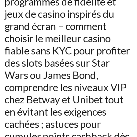
programmes de fidélité et
jeux de casino inspirés du
grand écran – comment
choisir le meilleur casino
fiable sans KYC pour profiter
des slots basées sur Star
Wars ou James Bond,
comprendre les niveaux VIP
chez Betway et Unibet tout
en évitant les exigences
cachées ; astuces pour
cumuler points cashback dès