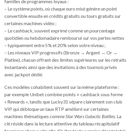
familles de programmes loyaux :
– Le système points, où chaque euro misé génère un point
convertible ensuite en crédits gratuits ou tours gratuits sur
certaines machines vidéo ;
– Le cashback, souvent exprimé comme un pourcentage
quotidien ou hebdomadaire remboursé sur vos pertes nettes
– typiquement entre 5 % et 20 % selon votre niveau ;
– Les niveaux VIP progressifs (Bronze → Argent → Or →
Platine), chacun offrant des limites supérieures sur les retraits
instantanés ainsi que des invitations à des tournois privés
avec jackpot dédié.
Ces modèles cohabitent souvent sur la même plateforme :
par exemple Unibet combine points + cashback sous forme
« Rewards », tandis que Lucky31 sépare clairement son club
VIP qui débloque un taux RTP amélioré sur certaines
machines thématiques comme
Star Wars Galactic Battles
. La
clé réside dans la lecture attentive du tableau récapitulatif
fourni par chaque site afin d’éviter toute surprise désagréable