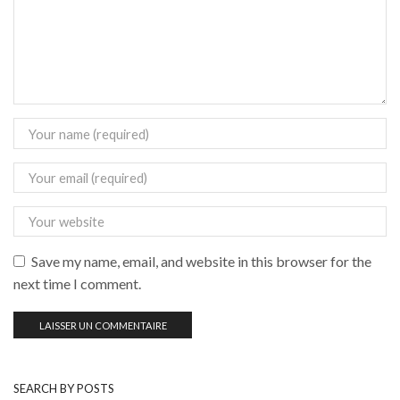
Save my name, email, and website in this browser for the
next time I comment.
SEARCH BY POSTS