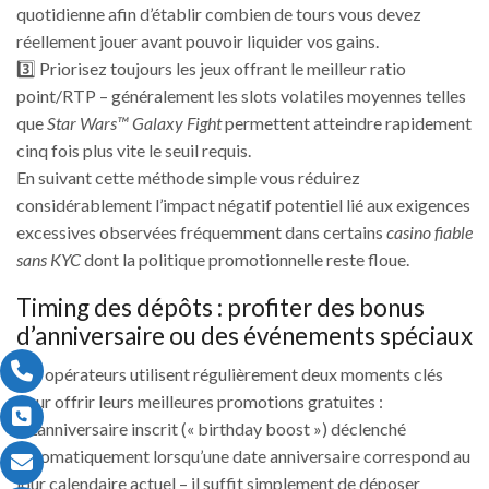
quotidienne afin d’établir combien de tours vous devez
réellement jouer avant pouvoir liquider vos gains.
3️⃣ Priorisez toujours les jeux offrant le meilleur ratio
point/RTP – généralement les slots volatiles moyennes telles
que
Star Wars™ Galaxy Fight
permettent atteindre rapidement
cinq fois plus vite le seuil requis.
En suivant cette méthode simple vous réduirez
considérablement l’impact négatif potentiel lié aux exigences
excessives observées fréquemment dans certains
casino fiable
sans KYC
dont la politique promotionnelle reste floue.
Timing des dépôts : profiter des bonus
d’anniversaire ou des événements spéciaux
Les opérateurs utilisent régulièrement deux moments clés
pour offrir leurs meilleures promotions gratuites :
– L’anniversaire inscrit (« birthday boost ») déclenché
automatiquement lorsqu’une date anniversaire correspond au
jour calendaire actuel – il suffit simplement de déposer