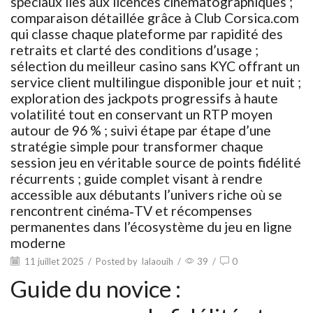
spéciaux liés aux licences cinématographiques ;
comparaison détaillée grâce à Club Corsica.com
qui classe chaque plateforme par rapidité des
retraits et clarté des conditions d’usage ;
sélection du meilleur casino sans KYC offrant un
service client multilingue disponible jour et nuit ;
exploration des jackpots progressifs à haute
volatilité tout en conservant un RTP moyen
autour de 96 % ; suivi étape par étape d’une
stratégie simple pour transformer chaque
session jeu en véritable source de points fidélité
récurrents ; guide complet visant à rendre
accessible aux débutants l’univers riche où se
rencontrent cinéma‑TV et récompenses
permanentes dans l’écosystème du jeu en ligne
moderne
11 juillet 2025
/
Posted by
lalaouih
/
39
/
0
Guide du novice :