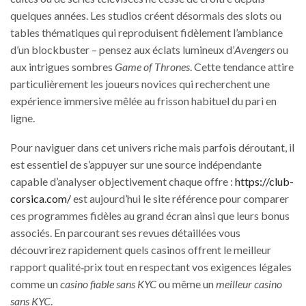
quelques années. Les studios créent désormais des slots ou
tables thématiques qui reproduisent fidèlement l’ambiance
d’un blockbuster – pensez aux éclats lumineux d’
Avengers
ou
aux intrigues sombres
Game of Thrones
. Cette tendance attire
particulièrement les joueurs novices qui recherchent une
expérience immersive mêlée au frisson habituel du pari en
ligne.
Pour naviguer dans cet univers riche mais parfois déroutant, il
est essentiel de s’appuyer sur une source indépendante
capable d’analyser objectivement chaque offre :
https://club-
corsica.com/
est aujourd’hui le site référence pour comparer
ces programmes fidèles au grand écran ainsi que leurs bonus
associés. En parcourant ses revues détaillées vous
découvrirez rapidement quels casinos offrent le meilleur
rapport qualité‑prix tout en respectant vos exigences légales
comme un
casino fiable sans KYC
ou même un
meilleur casino
sans KYC
.