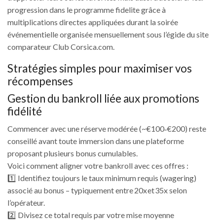
progression dans le programme fidelite grâce à
multiplications directes appliquées durant la soirée
événementielle organisée mensuellement sous l’égide du site
comparateur Club Corsica.com.
Stratégies simples pour maximiser vos
récompenses
Gestion du bankroll liée aux promotions
fidélité
Commencer avec une réserve modérée (~€100‑€200) reste
conseillé avant toute immersion dans une plateforme
proposant plusieurs bonus cumulables.
Voici comment aligner votre bankroll avec ces offres :
1️⃣ Identifiez toujours le taux minimum requis (wagering)
associé au bonus – typiquement entre 20x et 35x selon
l’opérateur.
2️⃣ Divisez ce total requis par votre mise moyenne