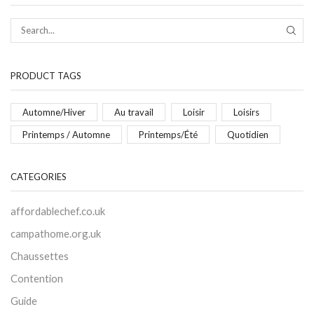
PRODUCT TAGS
Automne/Hiver
Au travail
Loisir
Loisirs
Printemps / Automne
Printemps/Été
Quotidien
CATEGORIES
affordablechef.co.uk
campathome.org.uk
Chaussettes
Contention
Guide