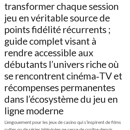
transformer chaque session
jeu en véritable source de
points fidélité récurrents ;
guide complet visant à
rendre accessible aux
débutants l’univers riche où
se rencontrent cinéma‑TV et
récompenses permanentes
dans l’écosystème du jeu en
ligne moderne
L’engouement pour les jeux de casino qui s’inspirent de films
cultes ou de séries télévisées ne cesse de croître depuis