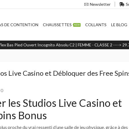
S
Newsletter
AS DE CONTENTION
CHAUSSETTES
COLLANTS
LE BLOG
NEW
lex Bas Pied Ouvert Incognito Absolu C2 | FEMME - CLASSE 2 ----> 29
ios Live Casino et Débloquer des Free Spin
0
r les Studios Live Casino et
pins Bonus
 plus proche du vrai ressenti d’une salle de jeu physique, grâce à des