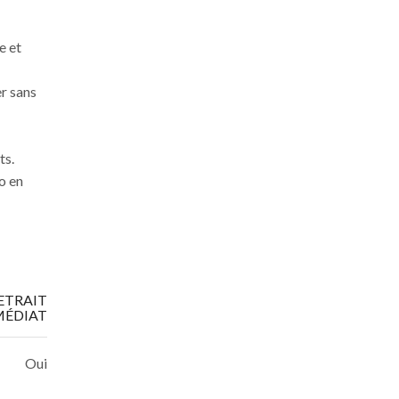
e et
r sans
ts.
no en
ETRAIT
MÉDIAT
Oui