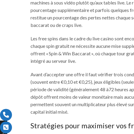
machines à sous vidéo plutôt qu’aux tables live. 
pourcentage supplémentaire et parfois quelques fre
restitue un pourcentage des pertes nettes chaque s
baccarat ou de craps live.
Les free spins dans le cadre du live casino sont enco
chaque spin gratuit ne nécessite aucune mise suppl
offrent « Spin & Win Baccarat », où chaque tour g
intégré au serveur live.
Avant d’accepter une offre il faut vérifier trois con
(souvent entre €0,10 et €0,25), jeux éligibles (seu
période de validité (généralement 48 à72 heures ap
dépôt offrent moins de valeur monétaire mais aucune
permettent souvent un multiplicateur plus élevé sur 
capital initial misé.
Stratégies pour maximiser vos fr