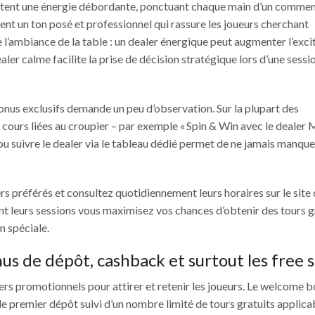
doptent une énergie débordante, ponctuant chaque main d’un commen
rent un ton posé et professionnel qui rassure les joueurs cherchant
 l’ambiance de la table : un dealer énergique peut augmenter l’exci
aler calme facilite la prise de décision stratégique lors d’une sessi
nus exclusifs demande un peu d’observation. Sur la plupart des
n cours liées au croupier – par exemple « Spin & Win avec le dealer
 ou suivre le dealer via le tableau dédié permet de ne jamais manque
ers préférés et consultez quotidiennement leurs horaires sur le site
ant leurs sessions vous maximisez vos chances d’obtenir des tours g
n spéciale.
us de dépôt, cashback et surtout les free 
viers promotionnels pour attirer et retenir les joueurs. Le welcome 
le premier dépôt suivi d’un nombre limité de tours gratuits applica