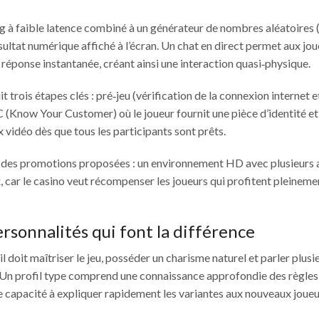
ng à faible latence combiné à un générateur de nombres aléatoires
sultat numérique affiché à l’écran. Un chat en direct permet aux jo
e réponse instantanée, créant ainsi une interaction quasi‑physique.
t trois étapes clés : pré‑jeu (vérification de la connexion internet e
YC (Know Your Customer) où le joueur fournit une pièce d’identité et
lux vidéo dès que tous les participants sont prêts.
eur des promotions proposées : un environnement HD avec plusieurs 
 car le casino veut récompenser les joueurs qui profitent pleineme
personnalités qui font la différence
il doit maîtriser le jeu, posséder un charisme naturel et parler plusi
e. Un profil type comprend une connaissance approfondie des règles
ne capacité à expliquer rapidement les variantes aux nouveaux joueu