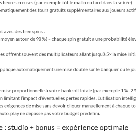
s heures creuses (par exemple tôt le matin ou tard dans la soirée)
matiquement des tours gratuits supplémentaires aux joueurs actif
t avec des free spins :
moyen autour de 98 %) – chaque spin gratuit a une probabilité éle
es offrent souvent des multiplicateurs allant jusqu’à 5× la mise initi
 applique automatiquement une mise double sur le banquier ou le jo
e mise proportionnelle à votre bankroll totale (par exemple 1 %–2 
 limitant l’impact d’éventuelles pertes rapides. L’utilisation intelli
s exigences de mise sans devoir cliquer manuellement à chaque tou
’auto‑play ne dépasse pas votre budget prédéfini.
e : studio + bonus = expérience optimale