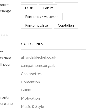
 haute
Loisir
Loisirs
mélange
Printemps / Automne
Printemps/Été
Quotidien
e sans
CATEGORIES
nt
affordablechef.co.uk
ns dans
l, pour
campathome.org.uk
Chaussettes
Contention
Guide
n
arantir
Motivation
sure une
Music & Style