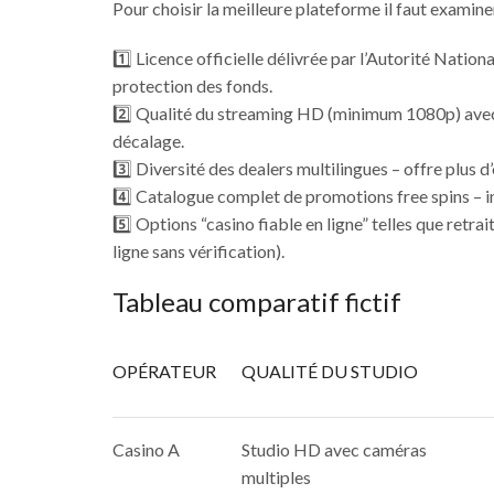
Pour choisir la meilleure plateforme il faut examine
1️⃣ Licence officielle délivrée par l’Autorité Natio
protection des fonds.
2️⃣ Qualité du streaming HD (minimum 1080p) avec 
décalage.
3️⃣ Diversité des dealers multilingues – offre plus d
4️⃣ Catalogue complet de promotions free spins – inc
5️⃣ Options “casino fiable en ligne” telles que retra
ligne sans vérification).
Tableau comparatif fictif
OPÉRATEUR
QUALITÉ DU STUDIO
Casino A
Studio HD avec caméras
multiples