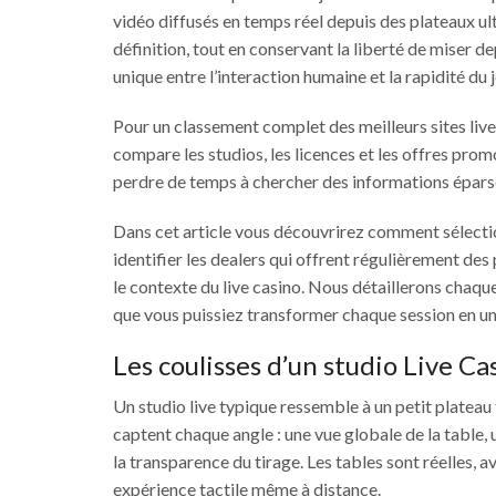
vidéo diffusés en temps réel depuis des plateaux ultr
définition, tout en conservant la liberté de miser
unique entre l’interaction humaine et la rapidité du j
Pour un classement complet des meilleurs sites live
compare les studios, les licences et les offres promo
perdre de temps à chercher des informations éparses
Dans cet article vous découvrirez comment sélecti
identifier les dealers qui offrent régulièrement d
le contexte du live casino. Nous détaillerons chaque
que vous puissiez transformer chaque session en un
Les coulisses d’un studio Live Ca
Un studio live typique ressemble à un petit plateau 
captent chaque angle : une vue globale de la table, u
la transparence du tirage. Les tables sont réelles, a
expérience tactile même à distance.