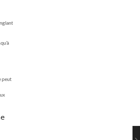
anglant
squ’à
e peut
aux
ne