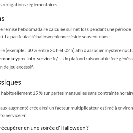
s obligations réglementaires.
ns
de remise hebdomadaire calculée sur net loss pendant une période
n). La particularité halloweenienne réside souvent dans :
e (exemple : 30 % entre 20 h et 02 h) afin d’associer mystère noct
.monkeypox-info-service.fr/
. – Un plafond raisonnable fixé génér
n de jeu excessif.
ssiques
 habituellement 15 % sur pertes mensuelles sans contrainte horair
taux augmenté crée ainsi un facteur multiplicateur estimé à enviro
o Service.Fr.
 récupérer en une soirée d’Halloween ?