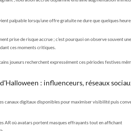
ent palpable lorsqu’une offre gratuite ne dure que quelques heure
ment prise de risque accrue ; c’est pourquoi on observe souvent un
ndant ces moments critiques.
ins joueurs recherchent expressément ces périodes festives même
 d’Halloween : influenceurs, réseaux socia
es canaux digitaux disponibles pour maximiser visibilité puis conv
es AR où avatars portent masques effrayants tout en affichant
k.