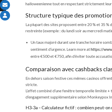
halloweenienne tout en respectant strictement leur
Structure typique des promotio
La plupart des sites proposent entre 20 % et 35 % 
restreinte (exemple : du lundi soir au mercredi mati
Un taux majoré durant une tranche horaire sombr
sentiment d’urgence. Learn more at
https://www
entre €500 et €750, afin d’éviter toute accusatio
Comparaison avec cashbacks cla
En dehors saison festive ces mêmes casinos offrent
stricte.
L’effet combiné d’une fenêtre temporelle limitée + 
d’engagement supplémentaire selon Monkeypox Inf
H3‑3a – Calculateur fictif : combien peut-on