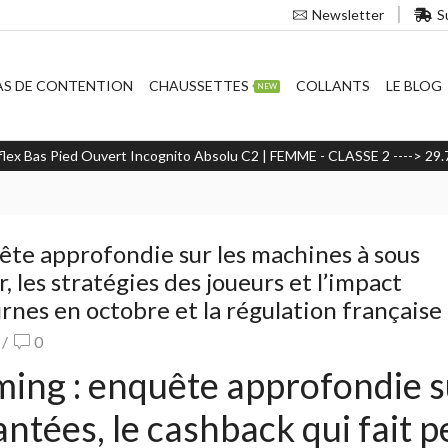
S
Newsletter
AS DE CONTENTION
CHAUSSETTES
COLLANTS
LE BLOG
NEW
lex Bas Pied Ouvert Incognito Absolu C2 | FEMME - CLASSE 2 ----> 29
ête approfondie sur les machines à sous
, les stratégies des joueurs et l’impact
nes en octobre et la régulation française
/
0
ming : enquête approfondie s
ntées, le cashback qui fait p