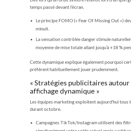
temps passé devant l’écran.
Le principe FOMO (« Fear Of Missing Out ») devi
minuit.
La sensation contrôlée danger stimule naturelle
moyenne de mise totale allant jusqu’à +18 % pe
Cette dynamique explique également pourquoi certa
préfèrent habituellement jouer prudemment.
« Stratégies publicitaires autour
affichage dynamique »
Les équipes marketing exploitent aujourd’hui tous l
durant octobre.
Campagnes TikTok/Instagram utilisent des filtr
simultanément votre solde actuel après cashbac