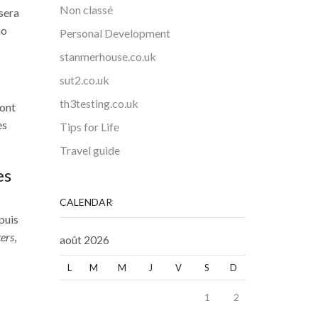
Non classé
sera
no
Personal Development
stanmerhouse.co.uk
sut2.co.uk
th3testing.co.uk
 ont
es
Tips for Life
Travel guide
es
CALENDAR
puis
ers
,
août 2026
L
M
M
J
V
S
D
1
2