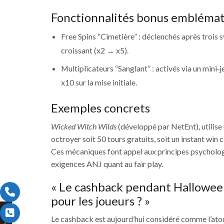
Fonctionnalités bonus embléma
Free Spins “Cimetière” : déclenchés après trois 
croissant (x2 → x5).
Multiplicateurs “Sanglant” : activés via un mini‑je
x10 sur la mise initiale.
Exemples concrets
Wicked Witch Wilds
(développé par NetEnt), utilise 
octroyer soit 50 tours gratuits, soit un instant win
Ces mécaniques font appel aux principes psychologi
exigences ANJ quant au fair play.
« Le cashback pendant Halloween
pour les joueurs ? »
Le cashback est aujourd’hui considéré comme l’ato