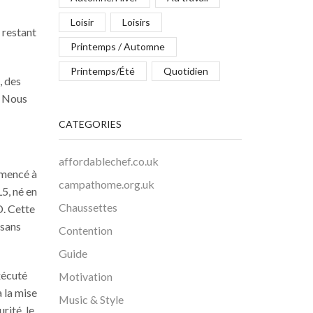
Loisir
Loisirs
 restant
Printemps / Automne
Printemps/Été
Quotidien
, des
. Nous
CATEGORIES
affordablechef.co.uk
mmencé à
campathome.org.uk
5, né en
Chaussettes
D. Cette
 sans
Contention
Guide
xécuté
Motivation
 la mise
Music & Style
rité, le