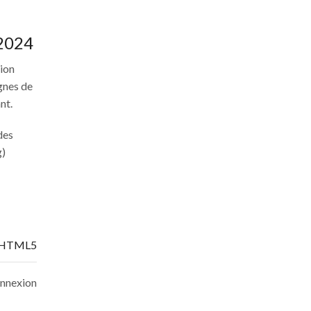
 2024
tion
agnes de
nt.
des
g)
 HTML5
nnexion