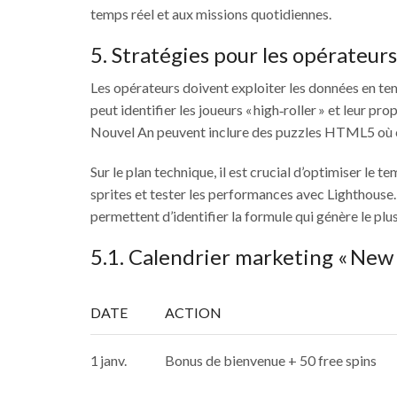
temps réel et aux missions quotidiennes.
5. Stratégies pour les opérateur
Les opérateurs doivent exploiter les données en te
peut identifier les joueurs « high‑roller » et leur 
Nouvel An peuvent inclure des puzzles HTML5 où ch
Sur le plan technique, il est crucial d’optimiser le 
sprites et tester les performances avec Lighthouse. L
permettent d’identifier la formule qui génère le plus
5.1. Calendrier marketing « New 
DATE
ACTION
1 janv.
Bonus de bienvenue + 50 free spins