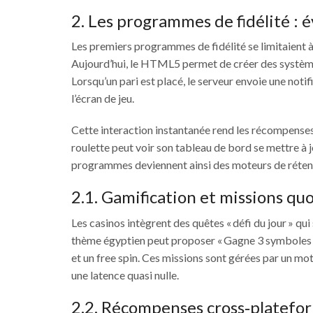
2. Les programmes de fidélité : 
Les premiers programmes de fidélité se limitaient à
Aujourd’hui, le HTML5 permet de créer des système
Lorsqu’un pari est placé, le serveur envoie une noti
l’écran de jeu.
Cette interaction instantanée rend les récompenses
roulette peut voir son tableau de bord se mettre à
programmes deviennent ainsi des moteurs de rétenti
2.1. Gamification et missions q
Les casinos intègrent des quêtes « défi du jour » qu
thème égyptien peut proposer « Gagne 3 symboles sc
et un free spin. Ces missions sont gérées par un mote
une latence quasi nulle.
2.2. Récompenses cross‑plateform