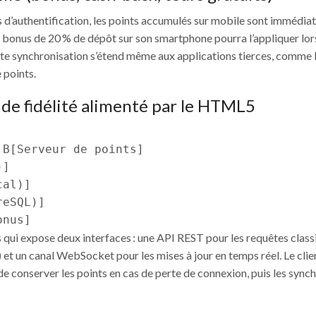
 d’authentification, les points accumulés sur mobile sont immédi
 bonus de 20 % de dépôt sur son smartphone pourra l’appliquer lor
ette synchronisation s’étend même aux applications tierces, comme 
 points.
de fidélité alimenté par le HTML5
B[Serveur de points]

]

al)]

eSQL)]

 qui expose deux interfaces : une API REST pour les requêtes class
) et un canal WebSocket pour les mises à jour en temps réel. Le clie
e conserver les points en cas de perte de connexion, puis les sync