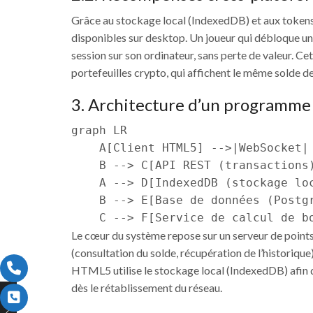
Grâce au stockage local (IndexedDB) et aux tokens
disponibles sur desktop. Un joueur qui débloque un
session sur son ordinateur, sans perte de valeur. C
portefeuilles crypto, qui affichent le même solde de
3. Architecture d’un programme 
graph LR

    A[Client HTML5] -->|WebSocket| 
    B --> C[API REST (transactions)
    A --> D[IndexedDB (stockage loc
    B --> E[Base de données (Postgr
Le cœur du système repose sur un serveur de points
(consultation du solde, récupération de l’historique
HTML5 utilise le stockage local (IndexedDB) afin d
dès le rétablissement du réseau.