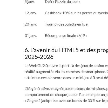
5 janv.
Défi « Puzzle du jour »
12 janv.
Cashback 10 % sur les pertes du week
20 janv.
Tournoi de roulette en live
31 janv.
Récompense finale « VIP »
6. L’avenir du HTML5 et des prog
2025‑2026
Le WebGL 2.0 ouvre la porte à des jeux de casino en
réalité augmentée via les caméras de smartphone. Ce
atteint un certain score dans un mini‑jeu AR peut d
L’IA générative, intégrée aux moteurs de missions,
comportement de chaque joueur. Par exemple, un jou
« Gagne 2 jackpots » avec un bonus de 30 % sur le 