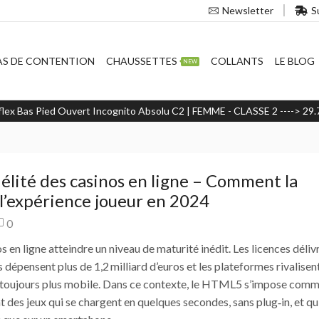
S
Newsletter
AS DE CONTENTION
CHAUSSETTES
COLLANTS
LE BLOG
NEW
lex Bas Pied Ouvert Incognito Absolu C2 | FEMME - CLASSE 2 ----> 29
lité des casinos en ligne – Comment la
 l’expérience joueur en 2024
0
 en ligne atteindre un niveau de maturité inédit. Les licences déliv
 dépensent plus de 1,2 milliard d’euros et les plateformes rivalisen
ce toujours plus mobile. Dans ce contexte, le HTML5 s’impose comm
 des jeux qui se chargent en quelques secondes, sans plug‑in, et qu