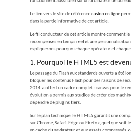
fonctionnent aussi bien sur un ordinateur de burea
Le lien vers le site de référence
casino en ligne
perme
dans la partie informative de cet article.
Le fil conducteur de cet article montre comment le
récompenses en temps réel et une personnalisation q
expliquerons pourquoi chaque opérateur et chaque j
1. Pourquoi le HTML5 est devenu
Le passage du Flash aux standards ouverts a été lo
bloquer les contenus Flash pour des raisons de sécu
2014, a offert un cadre complet : canvas pour le r
évolution a permis aux studios de créer des machine
dépendre de plugins tiers.
Sur le plan technique, le HTML5 garantit une compa
sur Chrome, Safari, Edge ou Firefox, quel que soit 
en cache du navigateur et aux assets compressés, ce 