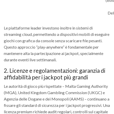
(Boo
Del
Le piattaforme leader investono inoltre in sistemi di
streaming cloud, permettendo a dispositivi mobili di eseguire
giochi con grafica da console senza scaricare file pesanti.
Questo approccio “play‑anywhere” è fondamentale per
mantenere alta la partecipazione ai jackpot, specialmente
durante eventi live settimanali.
2. Licenze e regolamentazioni: garanzia di
affidabilità per i jackpot più grandi
Le autorità di gioco più rispettate – Malta Gaming Authority
(MGA), United Kingdom Gambling Commission (UKGC) e
Agenzia delle Dogane e dei Monopoli (AAMS) – continuano a
fissare gli standard di sicurezza per i jackpot progressivi. Una
licenza premium richiede audit regolari, controlli sul capitale