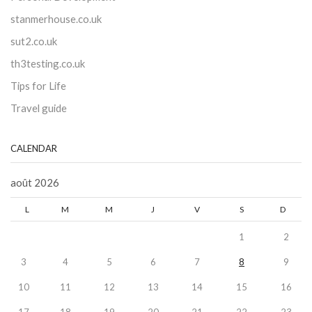
stanmerhouse.co.uk
sut2.co.uk
th3testing.co.uk
Tips for Life
Travel guide
CALENDAR
août 2026
L
M
M
J
V
S
D
1
2
3
4
5
6
7
8
9
10
11
12
13
14
15
16
17
18
19
20
21
22
23