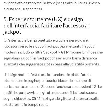
evidenziato da report di settore (senza attribuire a Ciriesco
alcuna analisi specifica).
5. Esperienza utente (UX) e design
dell’interfaccia: facilitare l’accesso ai
jackpot
Un’interfaccia ben progettata è cruciale per guidare i
giocatori verso le slot con jackpot più allettanti. I layout
moderni includono filtri “Jackpot > €1 M”, icone luminose che
segnalano i giochi in “jackpot chase” e una barra di ricerca
avanzata che suggerisce slot in base alla volatilità preferita.
Il design mobile‑first è ora lo standard: le piattaforme
ottimizzano le pagine per touch, riducendo il tempo di
caricamento a meno di 2 secondi anche su connessioni 4G. Le
notifiche push avvisano gli utenti quando il jackpot supera
soglie chiave (es. €5 M), spingendo gli utenti a tornare sulla
piattaforma in tempo reale.