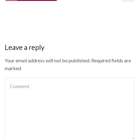
Leave a reply
Your email address will not be published. Required fields are
marked