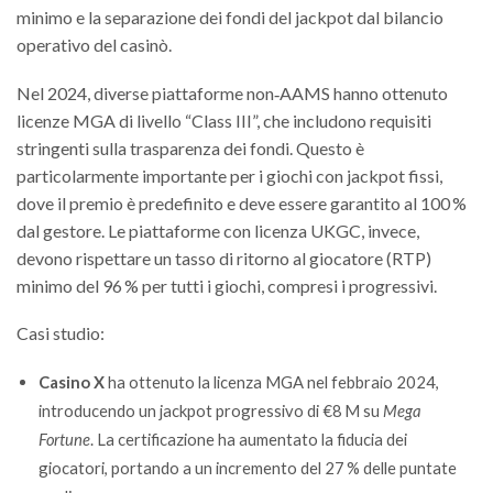
minimo e la separazione dei fondi del jackpot dal bilancio
operativo del casinò.
Nel 2024, diverse piattaforme non‑AAMS hanno ottenuto
licenze MGA di livello “Class III”, che includono requisiti
stringenti sulla trasparenza dei fondi. Questo è
particolarmente importante per i giochi con jackpot fissi,
dove il premio è predefinito e deve essere garantito al 100 %
dal gestore. Le piattaforme con licenza UKGC, invece,
devono rispettare un tasso di ritorno al giocatore (RTP)
minimo del 96 % per tutti i giochi, compresi i progressivi.
Casi studio:
Casino X
ha ottenuto la licenza MGA nel febbraio 2024,
introducendo un jackpot progressivo di €8 M su
Mega
Fortune
. La certificazione ha aumentato la fiducia dei
giocatori, portando a un incremento del 27 % delle puntate