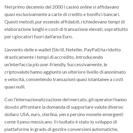
Nel primo decennio del 2000 i casinò online si affidavano
quasi esclusivamente a carte di credito e bonifici bancari.
Questi metodi, pur essendo affidabili, richiedevano tempi di
elaborazione lunghi e costi di transazione elevati, soprattutto
per i giocatori fuori dall’area Euro.
L’avvento delle e‑wallet (Skrill, Neteller, PayPal) ha ridotto
drasticamente i tempi di accredito, introducendo
un’interfaccia più user‑friendly. Successivamente, le
criptovalute hanno aggiunto un ulteriore livello di anonimato
e velocità, consentendo transazioni quasi istantanee a costi
quasi nulli.
Con l’internazionalizzazione del mercato, gli operatori hanno
dovuto affrontare la domanda di supportare valute diverse:
dollaro USA, euro, sterlina, yen e persino monete emergenti
come il peso messicano. Il risultato è stato lo sviluppo di
piattaforme in grado di gestire conversioni automatiche,