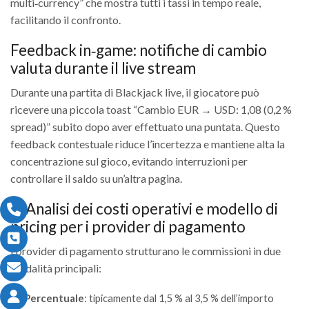
multi‑currency” che mostra tutti i tassi in tempo reale,
facilitando il confronto.
Feedback in‑game: notifiche di cambio
valuta durante il live stream
Durante una partita di Blackjack live, il giocatore può
ricevere una piccola toast “Cambio EUR → USD: 1,08 (0,2 %
spread)” subito dopo aver effettuato una puntata. Questo
feedback contestuale riduce l’incertezza e mantiene alta la
concentrazione sul gioco, evitando interruzioni per
controllare il saldo su un’altra pagina.
7. Analisi dei costi operativi e modello di
pricing per i provider di pagamento
I provider di pagamento strutturano le commissioni in due
modalità principali:
Percentuale
: tipicamente dal 1,5 % al 3,5 % dell’importo