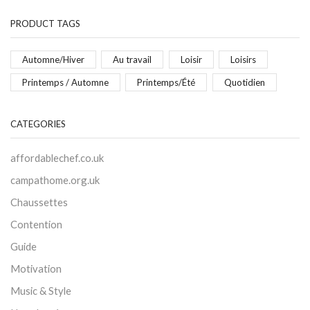
PRODUCT TAGS
Automne/Hiver
Au travail
Loisir
Loisirs
Printemps / Automne
Printemps/Été
Quotidien
CATEGORIES
affordablechef.co.uk
campathome.org.uk
Chaussettes
Contention
Guide
Motivation
Music & Style