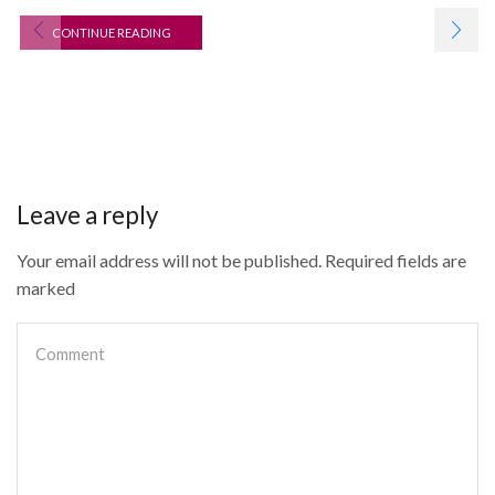
CONTINUE READING
Leave a reply
Your email address will not be published. Required fields are
marked