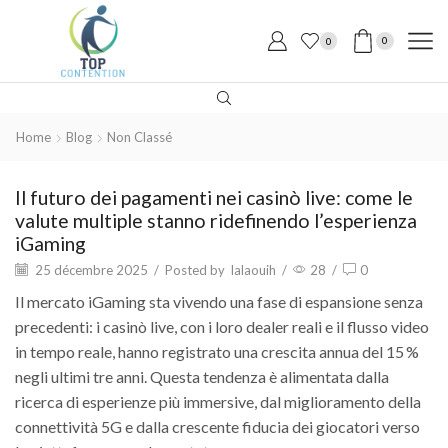
0
0
Home
Blog
Non Classé
Il futuro dei pagamenti nei casinò live: come le
valute multiple stanno ridefinendo l’esperienza
iGaming
25 décembre 2025
/
Posted by
lalaouih
/
28
/
0
Il mercato iGaming sta vivendo una fase di espansione senza
precedenti: i casinò live, con i loro dealer reali e il flusso video
in tempo reale, hanno registrato una crescita annua del 15 %
negli ultimi tre anni. Questa tendenza è alimentata dalla
ricerca di esperienze più immersive, dal miglioramento della
connettività 5G e dalla crescente fiducia dei giocatori verso