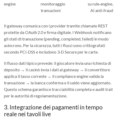
engine
monitoraggio
su rule‑engine,
transazioni
AI anti‑fraud
Il gateway comunica con i provider tramite chiamate REST
protette da OAuth 2.0 e firma digitale. I Webhook notificano
gli stati di transazione (pending, completed, failed) in modo
asincrono. Per la sicurezza, tutti i flussi sono crittografati
secondo PCI‑DSS e includono 3‑D Secure per le carte.
Il flusso dati tipico prevede: il giocatore invia una richiesta di
deposito → il casinò invia i dati al gateway → il convertitore
applica il tasso corrente → il compliance engine valida la
transazione → la banca conferma e il saldo viene aggiornato.
Questo schema garantisce tracciabilità completa e audit trail
per le autorità di regolamentazione.
3. Integrazione dei pagamenti in tempo
reale nei tavoli live