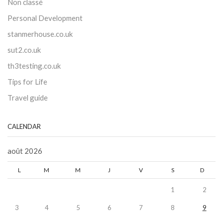
Non classé
Personal Development
stanmerhouse.co.uk
sut2.co.uk
th3testing.co.uk
Tips for Life
Travel guide
CALENDAR
août 2026
L
M
M
J
V
S
D
1
2
3
4
5
6
7
8
9