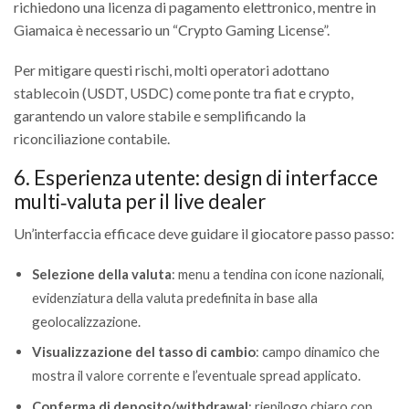
richiedono una licenza di pagamento elettronico, mentre in
Giamaica è necessario un “Crypto Gaming License”.
Per mitigare questi rischi, molti operatori adottano
stablecoin (USDT, USDC) come ponte tra fiat e crypto,
garantendo un valore stabile e semplificando la
riconciliazione contabile.
6. Esperienza utente: design di interfacce
multi‑valuta per il live dealer
Un’interfaccia efficace deve guidare il giocatore passo passo:
Selezione della valuta
: menu a tendina con icone nazionali,
evidenziatura della valuta predefinita in base alla
geolocalizzazione.
Visualizzazione del tasso di cambio
: campo dinamico che
mostra il valore corrente e l’eventuale spread applicato.
Conferma di deposito/withdrawal
: riepilogo chiaro con