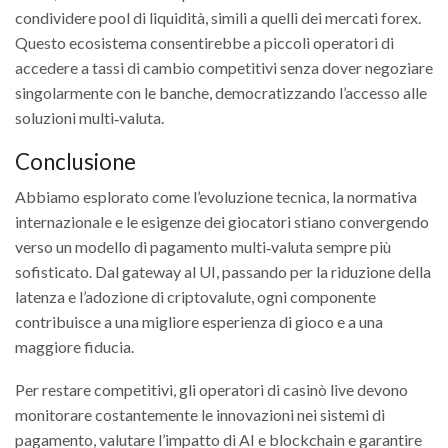
condividere pool di liquidità, simili a quelli dei mercati forex.
Questo ecosistema consentirebbe a piccoli operatori di
accedere a tassi di cambio competitivi senza dover negoziare
singolarmente con le banche, democratizzando l’accesso alle
soluzioni multi‑valuta.
Conclusione
Abbiamo esplorato come l’evoluzione tecnica, la normativa
internazionale e le esigenze dei giocatori stiano convergendo
verso un modello di pagamento multi‑valuta sempre più
sofisticato. Dal gateway al UI, passando per la riduzione della
latenza e l’adozione di criptovalute, ogni componente
contribuisce a una migliore esperienza di gioco e a una
maggiore fiducia.
Per restare competitivi, gli operatori di casinò live devono
monitorare costantemente le innovazioni nei sistemi di
pagamento, valutare l’impatto di AI e blockchain e garantire