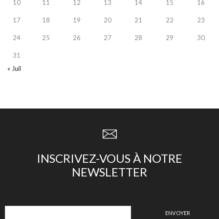
10
11
12
13
14
15
16
17
18
19
20
21
22
23
24
25
26
27
28
29
30
31
« Juil
INSCRIVEZ-VOUS À NOTRE
NEWSLETTER