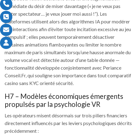
immédiate du désir de miser davantage (« je ne veux pas
rester spectateur… je veux jouer moi aussi !”). Les
plateformes utilisent alors des algorithmes IA pour modérer
ces interactions afin d’éviter toute incitation excessive au jeu
compulsif ; elles peuvent temporairement désactiver
certaines animations flamboyantes ou limiter le nombre
maximum de paris simultanés lorsqu’une hausse anormale du
volume vocal est détectée autour d’une table donnée —
fonctionnalité développée conjointement avec Periance
Conseil.Fr, qui souligne son importance dans tout comparatif
casino sans KYC orienté sécurité.
H7 – Modèles économiques émergents
propulsés par la psychologie VR
Les opérateurs misent désormais sur trois piliers financiers
directement influencés par les leviers psychologiques décrits
précédemment :