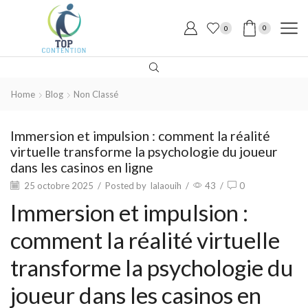
0
0
Home
Blog
Non Classé
Immersion et impulsion : comment la réalité
virtuelle transforme la psychologie du joueur
dans les casinos en ligne
25 octobre 2025
/
Posted by
lalaouih
/
43
/
0
Immersion et impulsion :
comment la réalité virtuelle
transforme la psychologie du
joueur dans les casinos en