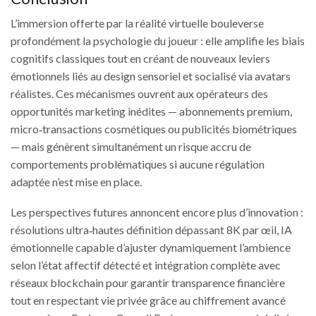
L’immersion offerte par la réalité virtuelle bouleverse
profondément la psychologie du joueur : elle amplifie les biais
cognitifs classiques tout en créant de nouveaux leviers
émotionnels liés au design sensoriel et socialisé via avatars
réalistes. Ces mécanismes ouvrent aux opérateurs des
opportunités marketing inédites — abonnements premium,
micro‑transactions cosmétiques ou publicités biométriques
— mais génèrent simultanément un risque accru de
comportements problématiques si aucune régulation
adaptée n’est mise en place.
Les perspectives futures annoncent encore plus d’innovation :
résolutions ultra‑hautes définition dépassant 8K par œil, IA
émotionnelle capable d’ajuster dynamiquement l’ambience
selon l’état affectif détecté et intégration complète avec
réseaux blockchain pour garantir transparence financière
tout en respectant vie privée grâce au chiffrement avancé