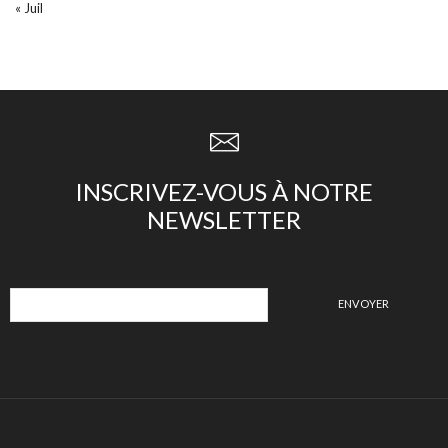
« Juil
INSCRIVEZ-VOUS À NOTRE
NEWSLETTER