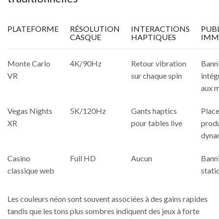
PLATEFORME
RÉSOLUTION
INTERACTIONS
PUBL
CASQUE
HAPTIQUES
IMM
Monte Carlo
4K/90Hz
Retour vibration
Bann
VR
sur chaque spin
intég
aux 
Vegas Nights
5K/120Hz
Gants haptics
Plac
XR
pour tables live
produ
dyna
Casino
Full HD
Aucun
Bann
classique web
stati
Les couleurs néon sont souvent associées à des gains rapides
tandis que les tons plus sombres indiquent des jeux à forte