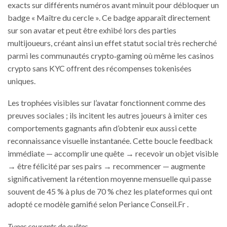
exacts sur différents numéros avant minuit pour débloquer un
badge « Maître du cercle ». Ce badge apparaît directement
sur son avatar et peut être exhibé lors des parties
multijoueurs, créant ainsi un effet statut social très recherché
parmi les communautés crypto‑gaming où même les casinos
crypto sans KYC offrent des récompenses tokenisées
uniques.
Les trophées visibles sur l’avatar fonctionnent comme des
preuves sociales ; ils incitent les autres joueurs à imiter ces
comportements gagnants afin d’obtenir eux aussi cette
reconnaissance visuelle instantanée. Cette boucle feedback
immédiate — accomplir une quête → recevoir un objet visible
→ être félicité par ses pairs → recommencer — augmente
significativement la rétention moyenne mensuelle qui passe
souvent de 45 % à plus de 70 % chez les plateformes qui ont
adopté ce modèle gamifié selon Periance Conseil.Fr .
Types courants de quêtes