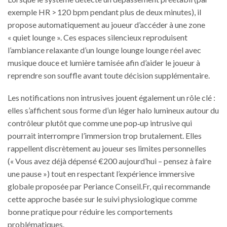
exemple HR > 120 bpm pendant plus de deux minutes), il
propose automatiquement au joueur d’accéder à une zone
« quiet lounge ». Ces espaces silencieux reproduisent
l’ambiance relaxante d’un lounge lounge lounge réel avec
musique douce et lumière tamisée afin d’aider le joueur à
reprendre son souffle avant toute décision supplémentaire.
Les notifications non intrusives jouent également un rôle clé :
elles s’affichent sous forme d’un léger halo lumineux autour du
contrôleur plutôt que comme une pop‑up intrusive qui
pourrait interrompre l’immersion trop brutalement. Elles
rappellent discrètement au joueur ses limites personnelles
(« Vous avez déjà dépensé €200 aujourd’hui – pensez à faire
une pause ») tout en respectant l’expérience immersive
globale proposée par Periance Conseil.Fr, qui recommande
cette approche basée sur le suivi physiologique comme
bonne pratique pour réduire les comportements
problématiques.