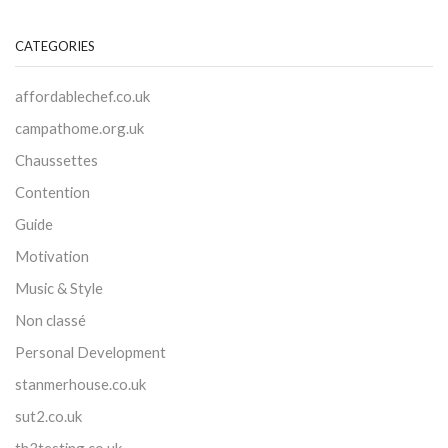
CATEGORIES
affordablechef.co.uk
campathome.org.uk
Chaussettes
Contention
Guide
Motivation
Music & Style
Non classé
Personal Development
stanmerhouse.co.uk
sut2.co.uk
th3testing.co.uk