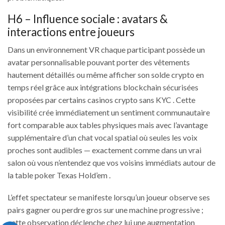
H6 – Influence sociale : avatars &
interactions entre joueurs
Dans un environnement VR chaque participant possède un
avatar personnalisable pouvant porter des vêtements
hautement détaillés ou même afficher son solde crypto en
temps réel grâce aux intégrations blockchain sécurisées
proposées par certains casinos crypto sans KYC . Cette
visibilité crée immédiatement un sentiment communautaire
fort comparable aux tables physiques mais avec l’avantage
supplémentaire d’un chat vocal spatial où seules les voix
proches sont audibles — exactement comme dans un vrai
salon où vous n’entendez que vos voisins immédiats autour de
la table poker Texas Hold’em .
L’effet spectateur se manifeste lorsqu’un joueur observe ses
pairs gagner ou perdre gros sur une machine progressive ;
cette observation déclenche chez lui une augmentation