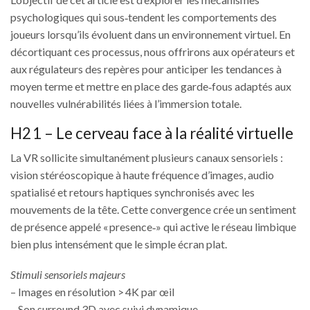
psychologiques qui sous‑tendent les comportements des
joueurs lorsqu’ils évoluent dans un environnement virtuel. En
décortiquant ces processus, nous offrirons aux opérateurs et
aux régulateurs des repères pour anticiper les tendances à
moyen terme et mettre en place des garde‑fous adaptés aux
nouvelles vulnérabilités liées à l’immersion totale.
H2 1 – Le cerveau face à la réalité virtuelle
La VR sollicite simultanément plusieurs canaux sensoriels :
vision stéréoscopique à haute fréquence d’images, audio
spatialisé et retours haptiques synchronisés avec les
mouvements de la tête. Cette convergence crée un sentiment
de présence appelé « presence‑» qui active le réseau limbique
bien plus intensément que le simple écran plat.
Stimuli sensoriels majeurs
– Images en résolution > 4K par œil
– Son surround 3D avec suivi dynamique