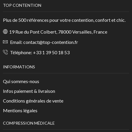
TOP CONTENTION
Plus de 500 références pour votre contention, confort et chic.
19 Rue du Pont Colbert, 78000 Versailles, France
Email:
contact@top-contention.fr
Téléphone:
+33 1 39 50 18 53
INFORMATIONS
Qui sommes-nous
Infos paiement & livraison
Conditions générales de vente
Mentions légales
COMPRESSION MÉDICALE