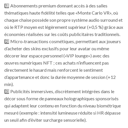
1️⃣ Abonnements premium donnant accès à des salles
thématiques haute fidélité telles que «Monte Carlo VR», où
chaque chaise possède son propre système audio surround et
où le RTP moyen est légèrement supérieur (+0,5 %) grâce aux
économies réalisées sur les coûts publicitaires traditionnels.
2️⃣ Micro‑transactions cosmétiques, permettant aux joueurs
d’acheter des skins exclusifs pour leur avatar ou même
décorer leur espace personnel («VIP lounge») avec des
œuvres numériques NFT ; ces achats n’influencent pas
directement le hasard mais renforcent le sentiment
d’appartenance et donc la durée moyenne de session (+12
min).
3️⃣ Publicités immersives, discrètement intégrées dans le
décor sous forme de panneaux holographiques sponsorisés
qui adaptent leur contenu en fonction du niveau biométrique
mesuré (exemple : intensité lumineuse réduite si HR dépasse
un seuil afin d’éviter surcharge sensorielle).