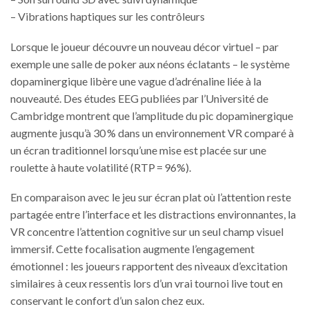
– Vibrations haptiques sur les contrôleurs
Lorsque le joueur découvre un nouveau décor virtuel – par
exemple une salle de poker aux néons éclatants – le système
dopaminergique libère une vague d’adrénaline liée à la
nouveauté. Des études EEG publiées par l’Université de
Cambridge montrent que l’amplitude du pic dopaminergique
augmente jusqu’à 30 % dans un environnement VR comparé à
un écran traditionnel lorsqu’une mise est placée sur une
roulette à haute volatilité (RTP = 96%).
En comparaison avec le jeu sur écran plat où l’attention reste
partagée entre l’interface et les distractions environnantes, la
VR concentre l’attention cognitive sur un seul champ visuel
immersif. Cette focalisation augmente l’engagement
émotionnel : les joueurs rapportent des niveaux d’excitation
similaires à ceux ressentis lors d’un vrai tournoi live tout en
conservant le confort d’un salon chez eux.