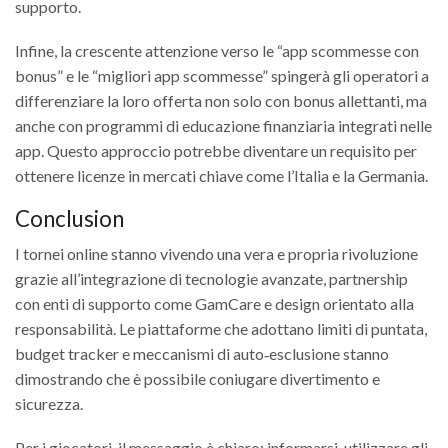
supporto.
Infine, la crescente attenzione verso le “app scommesse con
bonus” e le “migliori app scommesse” spingerà gli operatori a
differenziare la loro offerta non solo con bonus allettanti, ma
anche con programmi di educazione finanziaria integrati nelle
app. Questo approccio potrebbe diventare un requisito per
ottenere licenze in mercati chiave come l’Italia e la Germania.
Conclusion
I tornei online stanno vivendo una vera e propria rivoluzione
grazie all’integrazione di tecnologie avanzate, partnership
con enti di supporto come GamCare e design orientato alla
responsabilità. Le piattaforme che adottano limiti di puntata,
budget tracker e meccanismi di auto‑esclusione stanno
dimostrando che è possibile coniugare divertimento e
sicurezza.
Per i giocatori, il messaggio è chiaro: informarsi, utilizzare gli