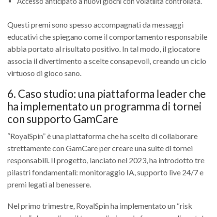
Accesso anticipato a nuovi giochi con volatilità controllata.
Questi premi sono spesso accompagnati da messaggi
educativi che spiegano come il comportamento responsabile
abbia portato al risultato positivo. In tal modo, il giocatore
associa il divertimento a scelte consapevoli, creando un ciclo
virtuoso di gioco sano.
6. Caso studio: una piattaforma leader che
ha implementato un programma di tornei
con supporto GamCare
“RoyalSpin” è una piattaforma che ha scelto di collaborare
strettamente con GamCare per creare una suite di tornei
responsabili. Il progetto, lanciato nel 2023, ha introdotto tre
pilastri fondamentali: monitoraggio IA, supporto live 24/7 e
premi legati al benessere.
Nel primo trimestre, RoyalSpin ha implementato un “risk