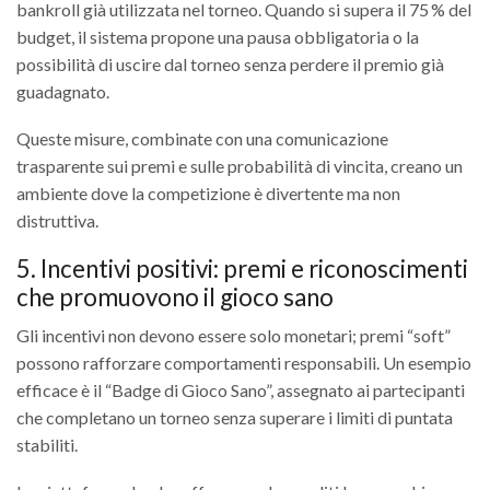
bankroll già utilizzata nel torneo. Quando si supera il 75 % del
budget, il sistema propone una pausa obbligatoria o la
possibilità di uscire dal torneo senza perdere il premio già
guadagnato.
Queste misure, combinate con una comunicazione
trasparente sui premi e sulle probabilità di vincita, creano un
ambiente dove la competizione è divertente ma non
distruttiva.
5. Incentivi positivi: premi e riconoscimenti
che promuovono il gioco sano
Gli incentivi non devono essere solo monetari; premi “soft”
possono rafforzare comportamenti responsabili. Un esempio
efficace è il “Badge di Gioco Sano”, assegnato ai partecipanti
che completano un torneo senza superare i limiti di puntata
stabiliti.