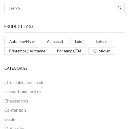
PRODUCT TAGS
Automne/Hiver
Au travail
Loisir
Loisirs
Printemps / Automne
Printemps/Été
Quotidien
CATEGORIES
affordablechef.co.uk
campathome.org.uk
Chaussettes
Contention
Guide
Motivation