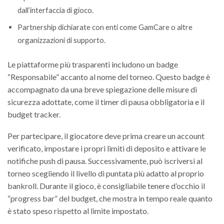
dall’interfaccia di gioco.
Partnership dichiarate con enti come GamCare o altre
organizzazioni di supporto.
Le piattaforme più trasparenti includono un badge
“Responsabile” accanto al nome del torneo. Questo badge è
accompagnato da una breve spiegazione delle misure di
sicurezza adottate, come il timer di pausa obbligatoria e il
budget tracker.
Per partecipare, il giocatore deve prima creare un account
verificato, impostare i propri limiti di deposito e attivare le
notifiche push di pausa. Successivamente, può iscriversi al
torneo scegliendo il livello di puntata più adatto al proprio
bankroll. Durante il gioco, è consigliabile tenere d’occhio il
“progress bar” del budget, che mostra in tempo reale quanto
è stato speso rispetto al limite impostato.