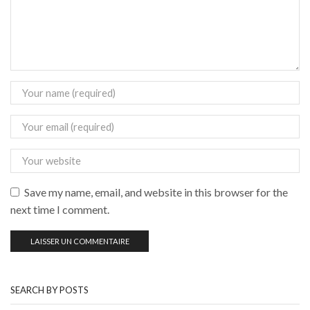
Save my name, email, and website in this browser for the
next time I comment.
SEARCH BY POSTS