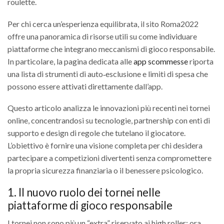
roulette.
Per chi cerca un’esperienza equilibrata, il sito Roma2022
offre una panoramica di risorse utili su come individuare
piattaforme che integrano meccanismi di gioco responsabile.
In particolare, la pagina dedicata alle
app scommesse
riporta
una lista di strumenti di auto‑esclusione e limiti di spesa che
possono essere attivati direttamente dall’app.
Questo articolo analizza le innovazioni più recenti nei tornei
online, concentrandosi su tecnologie, partnership con enti di
supporto e design di regole che tutelano il giocatore.
L’obiettivo è fornire una visione completa per chi desidera
partecipare a competizioni divertenti senza compromettere
la propria sicurezza finanziaria o il benessere psicologico.
1. Il nuovo ruolo dei tornei nelle
piattaforme di gioco responsabile
I tornei non sono più un “extra” riservato ai high roller; ora