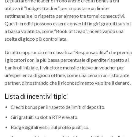
Le piattaforme leader offrono anche crediti bonus a chi
utilizza il “budget tracker” per impostare un limite
settimanale e lo rispetta per almeno tre tornei consecutivi.
Questi crediti possono essere convertiti in giri gratuiti su slot
a bassa volatilità, come “Book of Dead”, incentivando una
scelta di gioco più controllata.
Un altro approccio è la classifica “Responsabilità” che premia
i giocatori con la più bassa percentuale di perdite rispetto al
bankroll iniziale. Il vincitore mensile riceve un voucher per
un’esperienza di gioco offline, come una cena in un ristorante
partner, dimostrando che il riconoscimento va oltre il denaro.
Lista di incentivi tipici
Crediti bonus per il rispetto dei limiti di deposito.
Giri gratuiti su slot a RTP elevato.
Badge digitali visibili sul profilo pubblico.