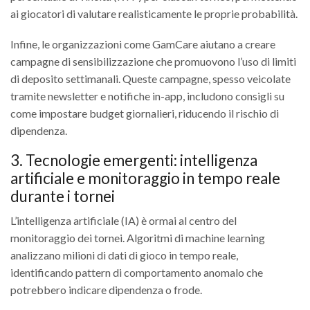
ai giocatori di valutare realisticamente le proprie probabilità.
Infine, le organizzazioni come GamCare aiutano a creare
campagne di sensibilizzazione che promuovono l’uso di limiti
di deposito settimanali. Queste campagne, spesso veicolate
tramite newsletter e notifiche in-app, includono consigli su
come impostare budget giornalieri, riducendo il rischio di
dipendenza.
3. Tecnologie emergenti: intelligenza
artificiale e monitoraggio in tempo reale
durante i tornei
L’intelligenza artificiale (IA) è ormai al centro del
monitoraggio dei tornei. Algoritmi di machine learning
analizzano milioni di dati di gioco in tempo reale,
identificando pattern di comportamento anomalo che
potrebbero indicare dipendenza o frode.