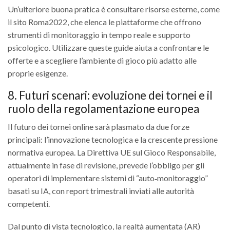
Un’ulteriore buona pratica è consultare risorse esterne, come
il sito Roma2022, che elenca le piattaforme che offrono
strumenti di monitoraggio in tempo reale e supporto
psicologico. Utilizzare queste guide aiuta a confrontare le
offerte e a scegliere l’ambiente di gioco più adatto alle
proprie esigenze.
8. Futuri scenari: evoluzione dei tornei e il
ruolo della regolamentazione europea
Il futuro dei tornei online sarà plasmato da due forze
principali: l’innovazione tecnologica e la crescente pressione
normativa europea. La Direttiva UE sul Gioco Responsabile,
attualmente in fase di revisione, prevede l’obbligo per gli
operatori di implementare sistemi di “auto‑monitoraggio”
basati su IA, con report trimestrali inviati alle autorità
competenti.
Dal punto di vista tecnologico, la realtà aumentata (AR)