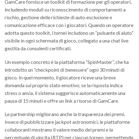
GamCare fornisce un toolkit di formazione per gli operatori,
includendo moduli su riconoscimento di comportamenti a
rischio, gestione delle richieste di auto‑esclusione e
comunicazione efficace con i giocatori. Quando un operatore
adotta questo toolkit, i tornei includono un “pulsante di aiuto”
visibile in ogni schermata di gioco, collegato a una chat live
gestita da consulenti certificati.
Un esempio concreto è la piattaforma “SpinMaster”, che ha
introdotto un “checkpoint di benessere” ogni 30 minuti di
gioco. In quel momento, il giocatore riceve una breve
domanda sul proprio stato emotivo; se la risposta indica
stress o ansia, il sistema suggerisce automaticamente una
pausa di 15 minuti e offre un link a risorse di GamCare.
Le partnership migliorano anche la trasparenza dei premi.
Invece di pubblicizzare jackpot astronomici, le piattaforme
collaboranti mostrano il valore medio dei premi e la
percentuale di vincita (RTP) per ciascun torneo, permettendo