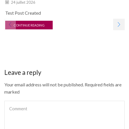
24 juillet 2026
Test Post Created
CONTINUE READING
Leave a reply
Your email address will not be published. Required fields are
marked