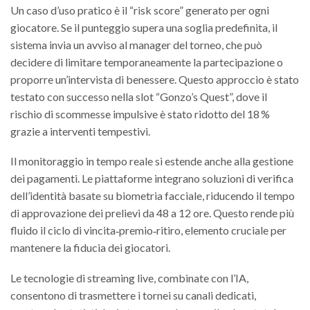
Un caso d’uso pratico è il “risk score” generato per ogni
giocatore. Se il punteggio supera una soglia predefinita, il
sistema invia un avviso al manager del torneo, che può
decidere di limitare temporaneamente la partecipazione o
proporre un’intervista di benessere. Questo approccio è stato
testato con successo nella slot “Gonzo’s Quest”, dove il
rischio di scommesse impulsive è stato ridotto del 18 %
grazie a interventi tempestivi.
Il monitoraggio in tempo reale si estende anche alla gestione
dei pagamenti. Le piattaforme integrano soluzioni di verifica
dell’identità basate su biometria facciale, riducendo il tempo
di approvazione dei prelievi da 48 a 12 ore. Questo rende più
fluido il ciclo di vincita‑premio‑ritiro, elemento cruciale per
mantenere la fiducia dei giocatori.
Le tecnologie di streaming live, combinate con l’IA,
consentono di trasmettere i tornei su canali dedicati,