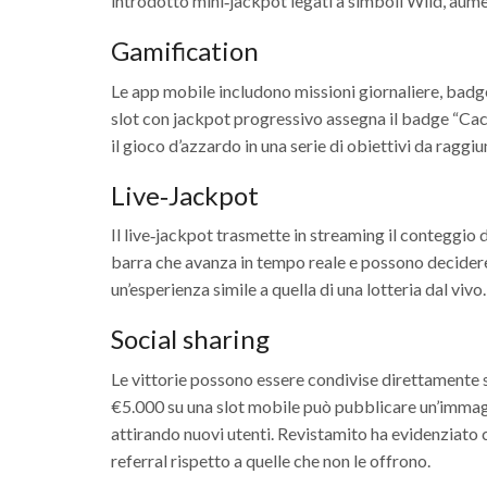
introdotto mini‑jackpot legati a simboli Wild, aum
Gamification
Le app mobile includono missioni giornaliere, badge
slot con jackpot progressivo assegna il badge “Cac
il gioco d’azzardo in una serie di obiettivi da ragg
Live‑Jackpot
Il live‑jackpot trasmette in streaming il conteggio 
barra che avanza in tempo reale e possono decidere
un’esperienza simile a quella di una lotteria dal vivo.
Social sharing
Le vittorie possono essere condivise direttamente s
€5.000 su una slot mobile può pubblicare un’immag
attirando nuovi utenti. Revistamito ha evidenziato 
referral rispetto a quelle che non le offrono.