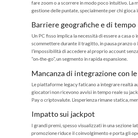
fare zoom o a scorrere in modo poco intuitivo. La ma
gestione delle puntate, specialmente per chi gioca
Barriere geografiche e di tempo
Un PC fisso implica la necessità di essere a casa o 
scommettere durante il tragitto, in pausa pranzo o i
l’impossibilità di accedere al proprio account senz
“on‑the‑go”, un segmento in rapida espansione.
Mancanza di integrazione con le
Le piattaforme legacy faticano a integrare realtà au
giocatori non ricevono avvisi in tempo reale su jac
Pay o criptovalute. L’esperienza rimane statica, men
Impatto sui jackpot
I grandi premi, spesso visualizzati in una sezione la
promozione riduce il coinvolgimento e porta gli ope