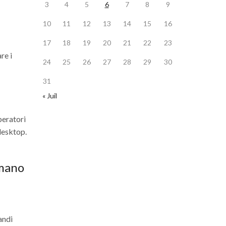
3
4
5
6
7
8
9
10
11
12
13
14
15
16
17
18
19
20
21
22
23
re i
24
25
26
27
28
29
30
31
« Juil
peratori
desktop.
 mano
andi