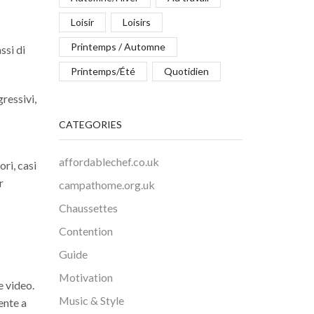
Loisir
Loisirs
Printemps / Automne
ssi di
Printemps/Été
Quotidien
gressivi,
CATEGORIES
affordablechef.co.uk
ori, casi
r
campathome.org.uk
Chaussettes
Contention
Guide
Motivation
e video.
Music & Style
ente a