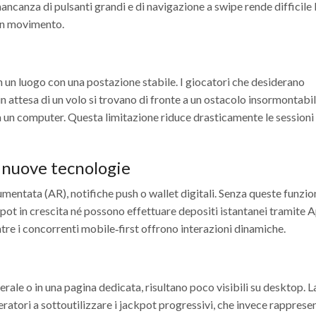
ncanza di pulsanti grandi e di navigazione a swipe rende difficile 
 in movimento.
in un luogo con una postazione stabile. I giocatori che desiderano
n attesa di un volo si trovano di fronte a un ostacolo insormontabil
a un computer. Questa limitazione riduce drasticamente le sessioni
 nuove tecnologie
mentata (AR), notifiche push o wallet digitali. Senza queste funzioni
kpot in crescita né possono effettuare depositi istantanei tramite 
tre i concorrenti mobile‑first offrono interazioni dinamiche.
terale o in una pagina dedicata, risultano poco visibili su desktop. L
ratori a sottoutilizzare i jackpot progressivi, che invece rapprese