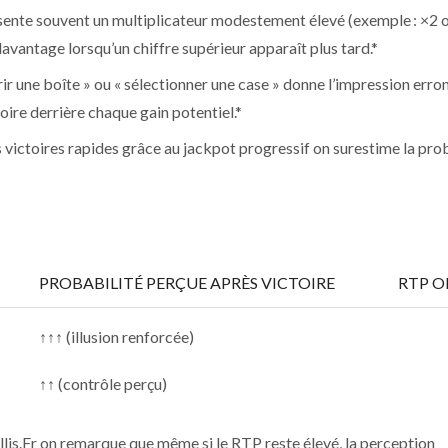
résente souvent un multiplicateur modestement élevé (exemple : ×2 
avantage lorsqu’un chiffre supérieur apparaît plus tard.*
rir une boîte » ou « sélectionner une case » donne l’impression erro
toire derrière chaque gain potentiel.*
s victoires rapides grâce au jackpot progressif on surestime la pro
PROBABILITÉ PERÇUE APRÈS VICTOIRE
RTP O
↑↑↑ (illusion renforcée)
↑↑ (contrôle perçu)
llis.Fr on remarque que même si le RTP reste élevé, la perception