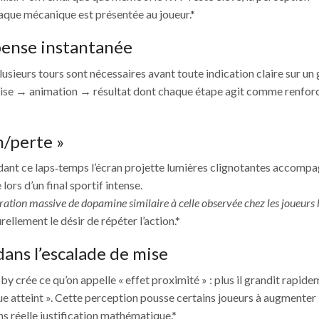
haque mécanique est présentée au joueur.*
ense instantanée
sieurs tours sont nécessaires avant toute indication claire sur un 
 mise → animation → résultat dont chaque étape agit comme renfo
n/perte »
ndant ce laps‐temps l’écran projette lumières clignotantes accomp
ors d’un final sportif intense.
ration massive de dopamine similaire à celle observée chez les joueurs 
rellement le désir de répéter l’action.*
dans l’escalade de mise
by crée ce qu’on appelle « effet proximité » : plus il grandit rapid
sque atteint ». Cette perception pousse certains joueurs à augmenter 
ns réelle justification mathématique.*