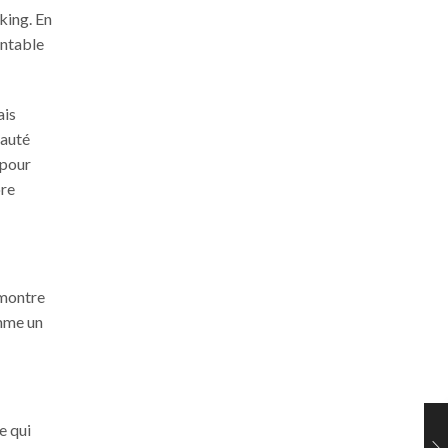
king. En
entable
ais
nauté
 pour
ore
 montre
omme un
e qui