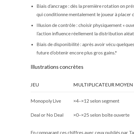
Biais d’ancrage : dès la première rotation on p
qui conditionne mentalement le joueur à placer d
Illusion de contrôle : choisir physiquement « ouv
l’action influence réellement la distribution aléa
Biais de disponibilité : après avoir vécu quelque
future d’obtenir encore plus gros gains.*
Illustrations concrètes
JEU
MULTIPLICATEUR MOYEN
Monopoly Live
×4–×12 selon segment
Deal or No Deal
×0–×25 selon boîte ouverte
En comparant ces chiffres avec ceux publiés par Ta