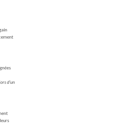
gain
rcement
agnées
lors d’un
ement
leurs