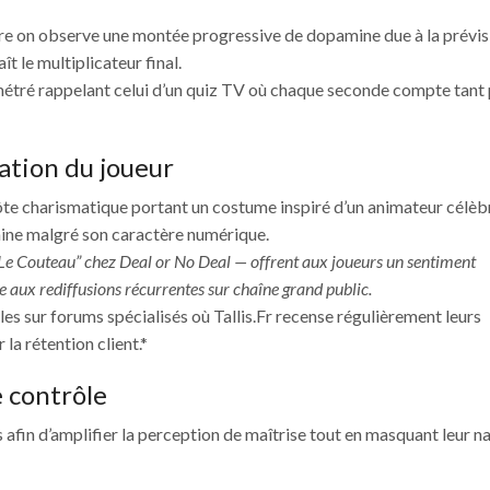
rre on observe une montée progressive de dopamine due à la prévisi
t le multiplicateur final.
métré rappelant celui d’un quiz TV où chaque seconde compte tant
cation du joueur
te charismatique portant un costume inspiré d’un animateur célèbr
ine malgré son caractère numérique.
Le Couteau” chez Deal or No Deal — offrent aux joueurs un sentiment
aux rediffusions récurrentes sur chaîne grand public.
s sur forums spécialisés où Tallis.Fr recense régulièrement leurs
la rétention client.*
e contrôle
ifs afin d’amplifier la perception de maîtrise tout en masquant leur n