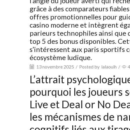
l’angle du joueur averti qui rech
grâce à des comparateurs fiables 
offres promotionnelles pour guide
casino moderne et intègrent éga
parieurs technophiles ainsi que
top 5 des bonus disponibles. Cett
s’intéressent aux paris sporti
écosystème ludique.
13 novembre 2025
/
Posted by
lalaouih
/
L’attrait psychologique
pourquoi les joueurs 
Live et Deal or No Dea
les mécanismes de narr
cognitifs liés aux tir