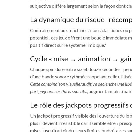
subjective diffère largement selon la façon dont c
La dynamique du risque–récomp
Contrairement aux machines à sous classiques où plu
potentiel , ces jeux offrent une boucle immédiate
positif direct sur le système limbique.*
Cycle « mise → animation → gai
Chaque spin dure entre six et douze secondes ; pe
d’une bande sonore rythmée rappelant celle utilisée l
Cette combinaison visuelle/auditive déclenche une libé
pari gagnant sur Paris sportifs.
, augmentant ainsi natu
Le rôle des jackpots progressifs 
Un jackpot progressif visible dès l’ouverture du lob
plus il devient irrésistible car il semble être « pre
mises jusqu’à atteindre leurs limites budgétaires sa