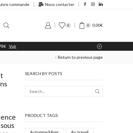
uivre commande
Nous contacter
0.00
€
0
0
.78€
Voir
Return to previous page
nt
SEARCH BY POSTS
ans
ience
PRODUCT TAGS
 sous
Automne/Hiver
Au travail