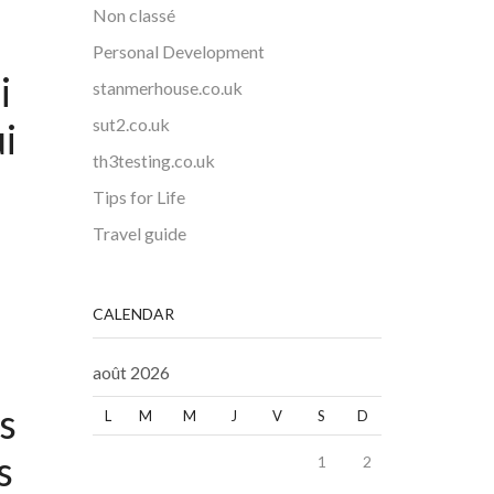
Non classé
Personal Development
i
stanmerhouse.co.uk
sut2.co.uk
i
th3testing.co.uk
Tips for Life
Travel guide
CALENDAR
août 2026
es
L
M
M
J
V
S
D
s
1
2