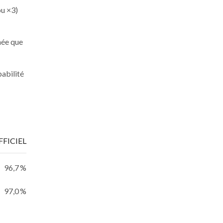
ou ×3)
née que
babilité
FFICIEL
96,7 %
97,0 %