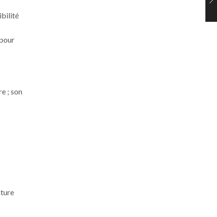
bilité
 pour
e ; son
ature