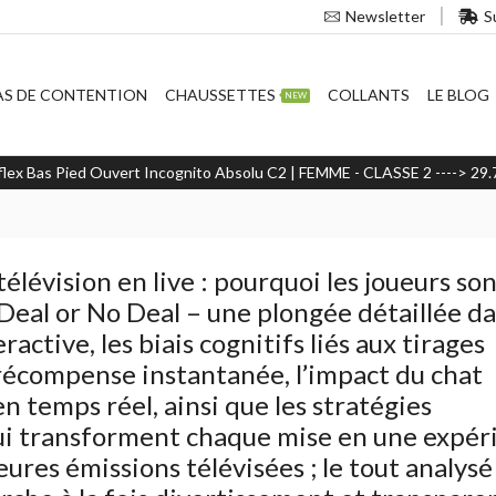
S
Newsletter
AS DE CONTENTION
CHAUSSETTES
COLLANTS
LE BLOG
NEW
lex Bas Pied Ouvert Incognito Absolu C2 | FEMME - CLASSE 2 ----> 29
télévision en live : pourquoi les joueurs so
Deal or No Deal – une plongée détaillée d
active, les biais cognitifs liés aux tirages
‑récompense instantanée, l’impact du chat
 temps réel, ainsi que les stratégies
i transforment chaque mise en une expér
res émissions télévisées ; le tout analysé