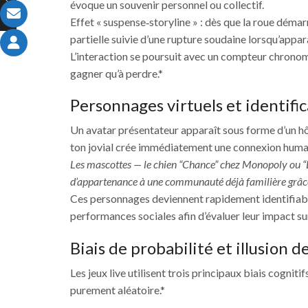
évoque un souvenir personnel ou collectif.
Effet « suspense‑storyline » : dès que la roue déma
partielle suivie d’une rupture soudaine lorsqu’apparaî
L’interaction se poursuit avec un compteur chrono
gagner qu’à perdre.*
Personnages virtuels et identifi
Un avatar présentateur apparaît sous forme d’un hô
ton jovial crée immédiatement une connexion huma
Les mascottes — le chien “Chance” chez Monopoly ou “
d’appartenance à une communauté déjà familière grâce 
Ces personnages deviennent rapidement identifiable
performances sociales afin d’évaluer leur impact sur 
Biais de probabilité et illusion d
Les jeux live utilisent trois principaux biais cognit
purement aléatoire.*