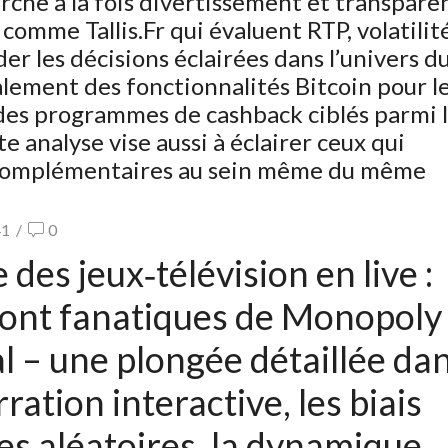
erche à la fois divertissement et transpare
comme Tallis.Fr qui évaluent RTP, volatilit
r les décisions éclairées dans l’univers du
lement des fonctionnalités Bitcoin pour l
 des programmes de cashback ciblés parmi 
e analyse vise aussi à éclairer ceux qui
fs complémentaires au sein même du même
41
/
0
 des jeux‑télévision en live :
sont fanatiques de Monopoly
l – une plongée détaillée da
ation interactive, les biais
ages aléatoires, la dynamique