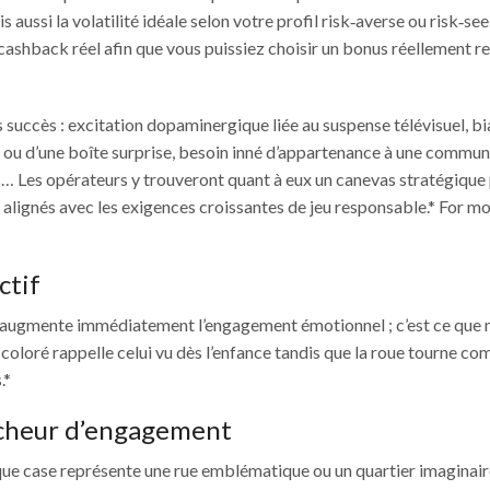
aussi la volatilité idéale selon votre profil risk‑averse ou risk‑see
cashback réel afin que vous puissiez choisir un bonus réellement r
 succès : excitation dopaminergique liée au suspense télévisuel, bi
se ou d’une boîte surprise, besoin inné d’appartenance à une commu
es… Les opérateurs y trouveront quant à eux un canevas stratégique
 alignés avec les exigences croissantes de jeu responsable.* For m
ctif
r augmente immédiatement l’engagement émotionnel ; c’est ce que
coloré rappelle celui vu dès l’enfance tandis que la roue tourne c
.*
ncheur d’engagement
aque case représente une rue emblématique ou un quartier imaginair