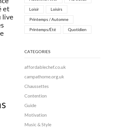
nce
é et
Loisir
Loisirs
 live
Printemps / Automne
es
Printemps/Été
Quotidien
le
CATEGORIES
affordablechef.co.uk
campathome.org.uk
Chaussettes
Contention
ns
Guide
Motivation
Music & Style