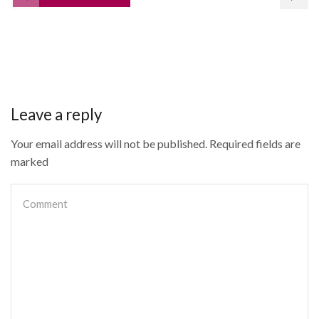
Leave a reply
Your email address will not be published. Required fields are
marked