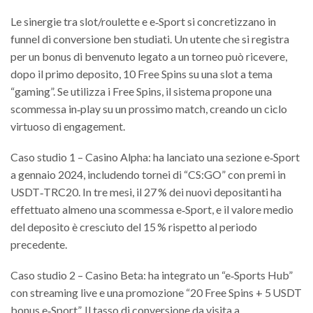
Le sinergie tra slot/roulette e e‑Sport si concretizzano in
funnel di conversione ben studiati. Un utente che si registra
per un bonus di benvenuto legato a un torneo può ricevere,
dopo il primo deposito, 10 Free Spins su una slot a tema
“gaming”. Se utilizza i Free Spins, il sistema propone una
scommessa in‑play su un prossimo match, creando un ciclo
virtuoso di engagement.
Caso studio 1 – Casino Alpha: ha lanciato una sezione e‑Sport
a gennaio 2024, includendo tornei di “CS:GO” con premi in
USDT‑TRC20. In tre mesi, il 27 % dei nuovi depositanti ha
effettuato almeno una scommessa e‑Sport, e il valore medio
del deposito è cresciuto del 15 % rispetto al periodo
precedente.
Caso studio 2 – Casino Beta: ha integrato un “e‑Sports Hub”
con streaming live e una promozione “20 Free Spins + 5 USDT
bonus e‑Sport”. Il tasso di conversione da visita a