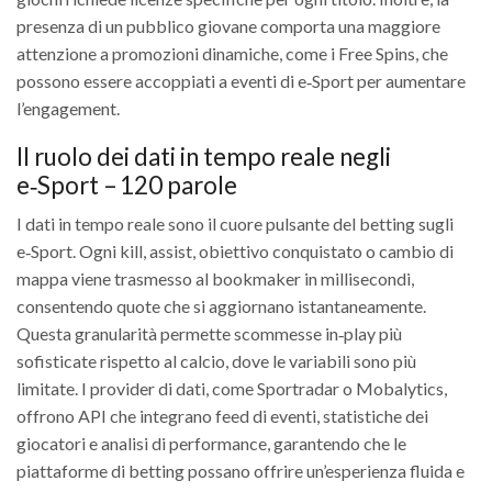
presenza di un pubblico giovane comporta una maggiore
attenzione a promozioni dinamiche, come i Free Spins, che
possono essere accoppiati a eventi di e‑Sport per aumentare
l’engagement.
Il ruolo dei dati in tempo reale negli
e‑Sport – 120 parole
I dati in tempo reale sono il cuore pulsante del betting sugli
e‑Sport. Ogni kill, assist, obiettivo conquistato o cambio di
mappa viene trasmesso al bookmaker in millisecondi,
consentendo quote che si aggiornano istantaneamente.
Questa granularità permette scommesse in‑play più
sofisticate rispetto al calcio, dove le variabili sono più
limitate. I provider di dati, come Sportradar o Mobalytics,
offrono API che integrano feed di eventi, statistiche dei
giocatori e analisi di performance, garantendo che le
piattaforme di betting possano offrire un’esperienza fluida e