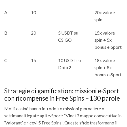
A
10
–
20x valore
spin
B
20
5 USDT su
15x valore
CS:GO
spin + 5x
bonus e‑Sport
C
15
10 USDT su
18x valore
Dota 2
spin + 8x
bonus e‑Sport
Strategie di gamification: missioni e‑Sport
con ricompense in Free Spins – 130 parole
Molti casinò hanno introdotto missioni giornaliere o
settimanali legate agli e‑Sport: “Vinci 3 mappe consecutive in
‘Valorant’ e ricevi 5 Free Spins”. Queste sfide trasformano il