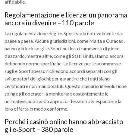
affidabile.
Regolamentazione e licenze: un panorama
ancora in divenire – 110 parole
La regolamentazione degli e‑Sport varia notevolmente da
paese a paese. Alcune giurisdizioni, come Malta e Curacao,
hanno già incluso gli e‑Sport nei loro framework di gioco
d’azzardo, mentre altre, come gli Stati Uniti, stanno ancora
definendo norme specifiche. Le licenze per le scommesse
sugli e‑Sport spesso richiedono accordi separati con gli
sviluppatori dei giochi, per garantire che i dati siano
certificati e non manipolabili. Questo scenario in evoluzione
spinge gli operatori a monitorare costantemente le
normative, adottando approcci flessibili per espandere la
loro offerta in modo conforme.
Perché i casinò online hanno abbracciato
gli e‑Sport – 380 parole