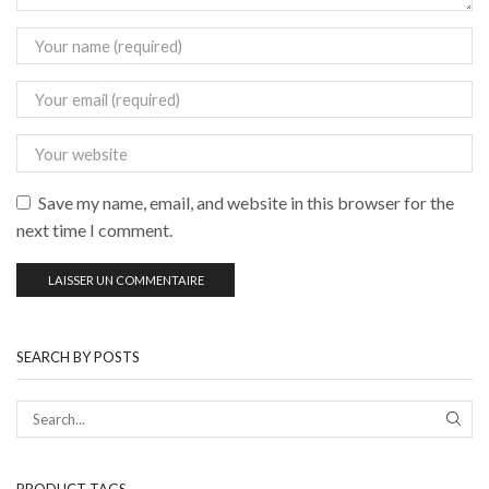
Save my name, email, and website in this browser for the
next time I comment.
SEARCH BY POSTS
PRODUCT TAGS