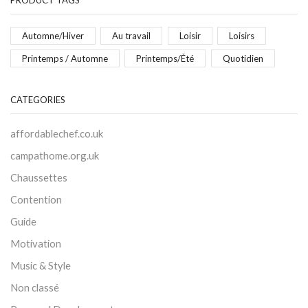
Automne/Hiver
Au travail
Loisir
Loisirs
Printemps / Automne
Printemps/Été
Quotidien
CATEGORIES
affordablechef.co.uk
campathome.org.uk
Chaussettes
Contention
Guide
Motivation
Music & Style
Non classé