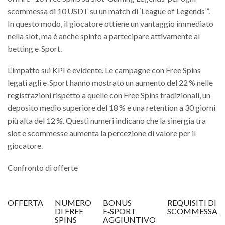
scommessa di 10 USDT su un match di ‘League of Legends’”.
In questo modo, il giocatore ottiene un vantaggio immediato
nella slot, ma è anche spinto a partecipare attivamente al
betting e‑Sport.
L’impatto sui KPI è evidente. Le campagne con Free Spins
legati agli e‑Sport hanno mostrato un aumento del 22 % nelle
registrazioni rispetto a quelle con Free Spins tradizionali, un
deposito medio superiore del 18 % e una retention a 30 giorni
più alta del 12 %. Questi numeri indicano che la sinergia tra
slot e scommesse aumenta la percezione di valore per il
giocatore.
Confronto di offerte
OFFERTA
NUMERO
BONUS
REQUISITI DI
DI FREE
E‑SPORT
SCOMMESSA
SPINS
AGGIUNTIVO