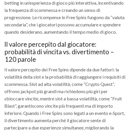
betting in un’esperienza di gioco più interattiva, incentivando
la frequenza di scommessa e creando un senso di
progressione. Le ricompense in Free Spins fungono da “valuta
secondaria”, che i giocatori possono accumulare e spendere
quando desiderano, aumentando il tempo medio di gioco.
Il valore percepito dal giocatore:
probabilità di vincita vs. divertimento –
120 parole
Il valore percepito dei Free Spins dipende da due fattori: la
volatilità della slot e la probabilità di raggiungere i requisiti di
scommessa. Slot ad alta volatilità, come “Crypto Quest”,
offrono jackpot più grandi ma richiedono più giri per
sbloccare vincite, mentre slot a bassa volatilità, come “Fruit
Blast”, garantiscono vincite più frequenti ma di importo
inferiore. Quando i Free Spins sono legati a un evento e‑Sport,
il divertimento aumenta perché il giocatore sente di
partecipare a due esperienze simultanee, migliorando la