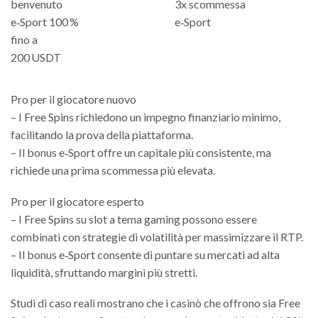
benvenuto
3x scommessa
e‑Sport 100 %
e‑Sport
fino a
200 USDT
Pro per il giocatore nuovo
– I Free Spins richiedono un impegno finanziario minimo,
facilitando la prova della piattaforma.
– Il bonus e‑Sport offre un capitale più consistente, ma
richiede una prima scommessa più elevata.
Pro per il giocatore esperto
– I Free Spins su slot a tema gaming possono essere
combinati con strategie di volatilità per massimizzare il RTP.
– Il bonus e‑Sport consente di puntare su mercati ad alta
liquidità, sfruttando margini più stretti.
Studi di caso reali mostrano che i casinò che offrono sia Free