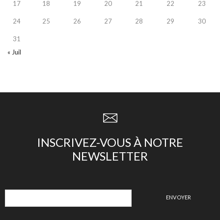
17
18
19
20
21
22
23
24
25
26
27
28
29
30
31
« Juil
INSCRIVEZ-VOUS À NOTRE
NEWSLETTER