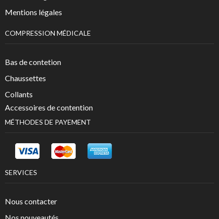
Mentions légales
COMPRESSION MÉDICALE
Bas de contetion
Chaussettes
Collants
Accessoires de contention
MÉTHODES DE PAYEMENT
SERVICES
Nous contacter
Nos nouveautés