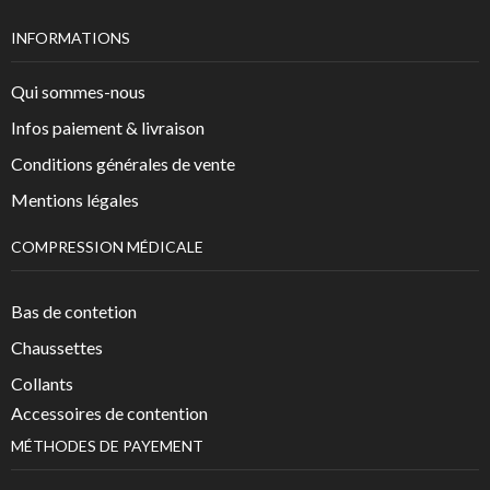
INFORMATIONS
Qui sommes-nous
Infos paiement & livraison
Conditions générales de vente
Mentions légales
COMPRESSION MÉDICALE
Bas de contetion
Chaussettes
Collants
Accessoires de contention
MÉTHODES DE PAYEMENT