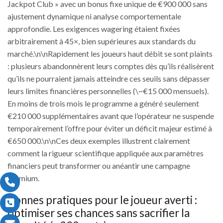
Jackpot Club » avec un bonus fixe unique de €900 000 sans
ajustement dynamique ni analyse comportementale
approfondie. Les exigences wagering étaient fixées
arbitrairement à 45×, bien supérieures aux standards du
marché.\n\nRapidement les joueurs haut débit se sont plaints
: plusieurs abandonnèrent leurs comptes dès qu’ils réalisèrent
qu’ils ne pourraient jamais atteindre ces seuils sans dépasser
leurs limites financières personnelles (\~€15 000 mensuels).
En moins de trois mois le programme a généré seulement
€210 000 supplémentaires avant que l’opérateur ne suspende
temporairement l’offre pour éviter un déficit majeur estimé à
€650 000.\n\nCes deux exemples illustrent clairement
comment la rigueur scientifique appliquée aux paramètres
financiers peut transformer ou anéantir une campagne
premium.
Bonnes pratiques pour le joueur averti :
optimiser ses chances sans sacrifier la