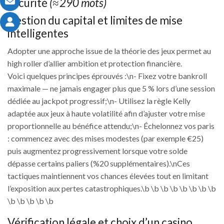
sécurité
(≈ 290 mots)
Gestion du capital et limites de mise
intelligentes
Adopter une approche issue de la théorie des jeux permet au
high roller d’allier ambition et protection financière.
Voici quelques principes éprouvés :\n- Fixez votre bankroll
maximale — ne jamais engager plus que 5 % lors d’une session
dédiée au jackpot progressif;\n- Utilisez la règle Kelly
adaptée aux jeux à haute volatilité afin d’ajuster votre mise
proportionnelle au bénéfice attendu;\n- Échelonnez vos paris
: commencez avec des mises modestes (par exemple €25)
puis augmentez progressivement lorsque votre solde
dépasse certains paliers (%20 supplémentaires).\nCes
tactiques maintiennent vos chances élevées tout en limitant
l’exposition aux pertes catastrophiques.\b \b \b \b \b \b \b \b
\b \b \b \b \b
Vérification légale et choix d’un casino