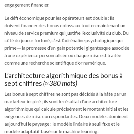
engagement financier.
Le défi économique pour les opérateurs est double : ils
doivent financer des bonus colossaux tout en maintenant un
niveau de service premium qui justifie l’exclusivité du club. Du
côté du joueur fortuné, c’est l’adrénaline psychologique qui
prime — la promesse d’un gain potentiel gigantesque associée
à une expérience personnalisée où chaque mise est traitée
comme une recherche scientifique d’or numérique.
L’architecture algorithmique des bonus à
sept chiffres
(≈ 380 mots)
Les bonus à sept chiffres ne sont pas décidés à la hâte par un
marketeur inspiré ; ils sont le résultat d’une architecture
algorithmique qui calcule précisément le montant initial et les
exigences de mise correspondantes. Deux modèles dominent
aujourd’hui le paysage : le modèle linéaire à seuil fixe et le
modèle adaptatif basé sur le machine learning.