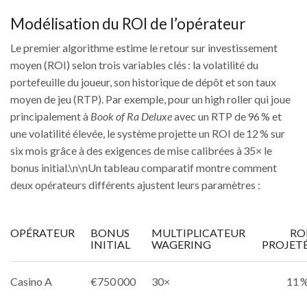
Modélisation du ROI de l’opérateur
Le premier algorithme estime le retour sur investissement
moyen (ROI) selon trois variables clés : la volatilité du
portefeuille du joueur, son historique de dépôt et son taux
moyen de jeu (RTP). Par exemple, pour un high roller qui joue
principalement à
Book of Ra Deluxe
avec un RTP de 96 % et
une volatilité élevée, le système projette un ROI de 12 % sur
six mois grâce à des exigences de mise calibrées à 35× le
bonus initial.\n\nUn tableau comparatif montre comment
deux opérateurs différents ajustent leurs paramètres :
OPÉRATEUR
BONUS
MULTIPLICATEUR
RO
INITIAL
WAGERING
PROJET
Casino A
€750 000
30×
11 