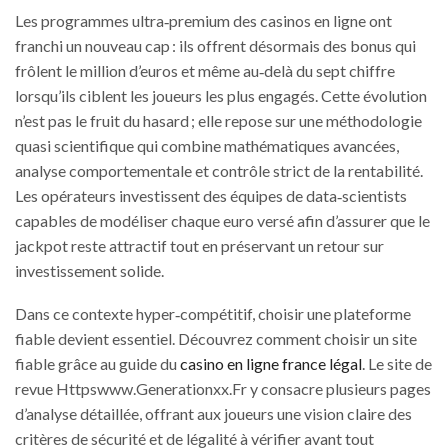
Les programmes ultra‑premium des casinos en ligne ont
franchi un nouveau cap : ils offrent désormais des bonus qui
frôlent le million d’euros et même au‑delà du sept chiffre
lorsqu’ils ciblent les joueurs les plus engagés. Cette évolution
n’est pas le fruit du hasard ; elle repose sur une méthodologie
quasi scientifique qui combine mathématiques avancées,
analyse comportementale et contrôle strict de la rentabilité.
Les opérateurs investissent des équipes de data‑scientists
capables de modéliser chaque euro versé afin d’assurer que le
jackpot reste attractif tout en préservant un retour sur
investissement solide.
Dans ce contexte hyper‑compétitif, choisir une plateforme
fiable devient essentiel. Découvrez comment choisir un site
fiable grâce au guide du
casino en ligne france légal
. Le site de
revue Httpswww.Generationxx.Fr y consacre plusieurs pages
d’analyse détaillée, offrant aux joueurs une vision claire des
critères de sécurité et de légalité à vérifier avant tout