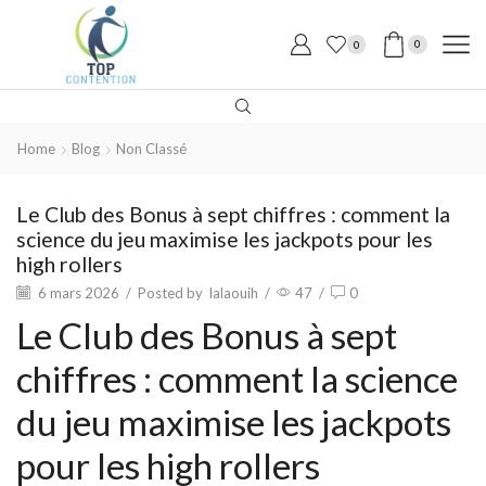
0
0
Home
Blog
Non Classé
Le Club des Bonus à sept chiffres : comment la
science du jeu maximise les jackpots pour les
high rollers
6 mars 2026
/
Posted by
lalaouih
/
47
/
0
Le Club des Bonus à sept
chiffres : comment la science
du jeu maximise les jackpots
pour les high rollers