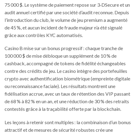
75 000 $. Le système de paiement repose sur 3‑DSecure et un
audit annuel certifié par une société d’audit reconnue. Depuis
l’introduction du club, le volume de jeu premium a augmenté
de 45 %, et aucun incident de fraude majeur n’a été signalé
grâce aux contrôles KYC automatisés.
Casino B mise sur un bonus progressif : chaque tranche de
100 000 $ de mise débloque un supplément de 10 % de
cashback, accompagné de tokens de fidélité échangeables
contre des crédits de jeu. Le casino intègre des portefeuilles
crypto avec authentification biométrique (empreinte digitale
ou reconnaissance faciale). Les résultats montrent une
fidélisation accrue, avec un taux de rétention des VIP passant
de 68 % à 82 % en un an, et une réduction de 30 % des retraits
contestés grâce à la traçabilité offerte par la blockchain.
Les leçons à retenir sont multiples : la combinaison d’un bonus
attractif et de mesures de sécurité robustes crée une