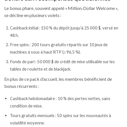
Le bonus phare, souvent appelé « Million‑Dollar Welcome »,
se décline en plusieurs volets :
Cashback initial : 150 % du dépôt jusqu’à 25 000 $, versé en
48 h.
Free spins : 200 tours gratuits répartis sur 10 jeux de
machines à sous à haut RTP (≥ 96,5 %).
Fonds de pari : 50 000 $ de crédit de mise utilisable sur les
tables de roulette et de blackjack.
En plus de ce pack d’accueil, les membres bénéficient de
bonus récurrents :
Cashback hebdomadaire : 10 % des pertes nettes, sans
condition de mise.
Tours gratuits mensuels : 50 spins sur les nouveautés à
volatilité moyenne.