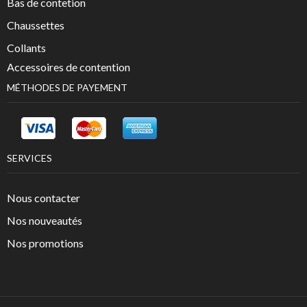
Bas de contetion
Chaussettes
Collants
Accessoires de contention
MÉTHODES DE PAYEMENT
SERVICES
Nous contacter
Nos nouveautés
Nos promotions