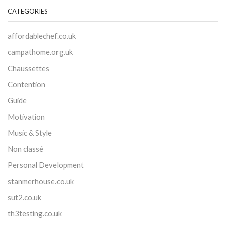
CATEGORIES
affordablechef.co.uk
campathome.org.uk
Chaussettes
Contention
Guide
Motivation
Music & Style
Non classé
Personal Development
stanmerhouse.co.uk
sut2.co.uk
th3testing.co.uk