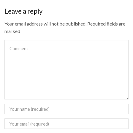
Leave a reply
Your email address will not be published. Required fields are
marked