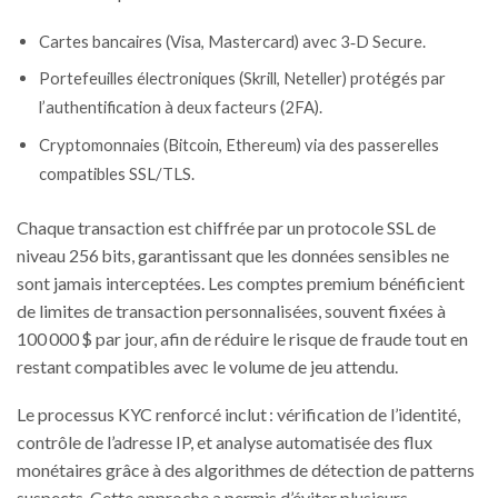
Cartes bancaires (Visa, Mastercard) avec 3‑D Secure.
Portefeuilles électroniques (Skrill, Neteller) protégés par
l’authentification à deux facteurs (2FA).
Cryptomonnaies (Bitcoin, Ethereum) via des passerelles
compatibles SSL/TLS.
Chaque transaction est chiffrée par un protocole SSL de
niveau 256 bits, garantissant que les données sensibles ne
sont jamais interceptées. Les comptes premium bénéficient
de limites de transaction personnalisées, souvent fixées à
100 000 $ par jour, afin de réduire le risque de fraude tout en
restant compatibles avec le volume de jeu attendu.
Le processus KYC renforcé inclut : vérification de l’identité,
contrôle de l’adresse IP, et analyse automatisée des flux
monétaires grâce à des algorithmes de détection de patterns
suspects. Cette approche a permis d’éviter plusieurs