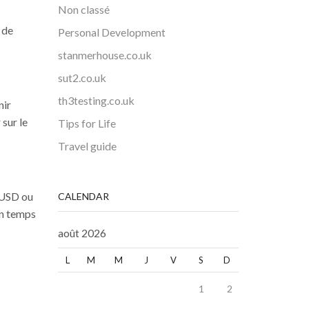
Non classé
 de
Personal Development
stanmerhouse.co.uk
sut2.co.uk
th3testing.co.uk
nir
sur le
Tips for Life
Travel guide
, USD ou
CALENDAR
en temps
août 2026
L
M
M
J
V
S
D
1
2