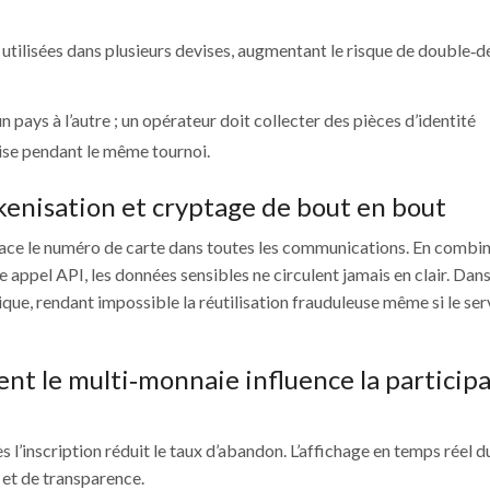
 utilisées dans plusieurs devises, augmentant le risque de double‑d
pays à l’autre ; un opérateur doit collecter des pièces d’identité
ise pendant le même tournoi.
kenisation et cryptage de bout en bout
ace le numéro de carte dans toutes les communications. En combi
appel API, les données sensibles ne circulent jamais en clair. Dans
que, rendant impossible la réutilisation frauduleuse même si le ser
ent le multi‑monnaie influence la particip
ès l’inscription réduit le taux d’abandon. L’affichage en temps réel d
 et de transparence.