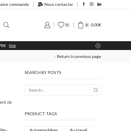
uivre commande
Nous contacter
0.00
€
0
0
.78€
Voir
Return to previous page
SEARCH BY POSTS
nent de
s
PRODUCT TAGS
/ins-
Automne/Hiver
Au travail