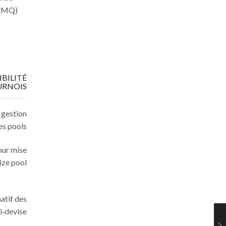
bitMQ)
BILITÉ
URNOIS
 gestion
es pools
ur mise
rize pool
atif des
i‑devise