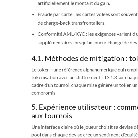
artificiellement le montant du gain.
Fraude par carte : les cartes volées sont souvent
de charge‑back transfrontaliers.
Conformité AML/KYC : les exigences varient d’un 
supplémentaires lorsqu’un joueur change de dev
4.1. Méthodes de mitigation : to
Le token = une référence alphanumérique qui rempl
tokenisation avec un chiffrement TLS 1.3 sur chaque 
cadre d’un tournoi, chaque mise génère un token uni
compromis.
5. Expérience utilisateur : comm
aux tournois
Une interface claire où le joueur choisit sa devise d
pool dans chaque devise crée un sentiment d’équité