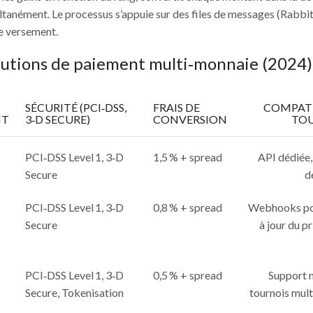
ultanément. Le processus s’appuie sur des files de messages (Rab
ue versement.
olutions de paiement multi‑monnaie (2024)
SÉCURITÉ (PCI‑DSS,
FRAIS DE
COMPATI
NT
3‑D SECURE)
CONVERSION
TO
PCI‑DSS Level 1, 3‑D
1,5 % + spread
API dédiée,
Secure
d
PCI‑DSS Level 1, 3‑D
0,8 % + spread
Webhooks po
Secure
à jour du p
PCI‑DSS Level 1, 3‑D
0,5 % + spread
Support n
Secure, Tokenisation
tournois mult