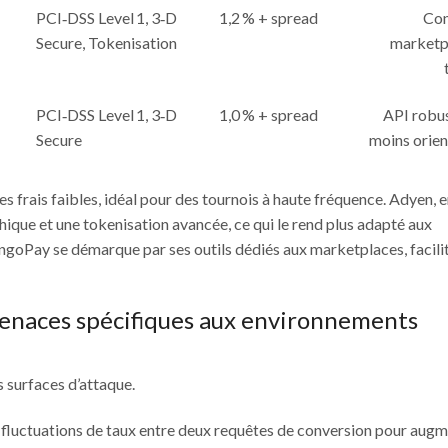
PCI‑DSS Level 1, 3‑D
1,2 % + spread
Con
Secure, Tokenisation
marketp
PCI‑DSS Level 1, 3‑D
1,0 % + spread
API robu
Secure
moins orien
es frais faibles, idéal pour des tournois à haute fréquence. Adyen, 
ique et une tokenisation avancée, ce qui le rend plus adapté aux
goPay se démarque par ses outils dédiés aux marketplaces, facilit
 menaces spécifiques aux environnements
 surfaces d’attaque.
s fluctuations de taux entre deux requêtes de conversion pour aug