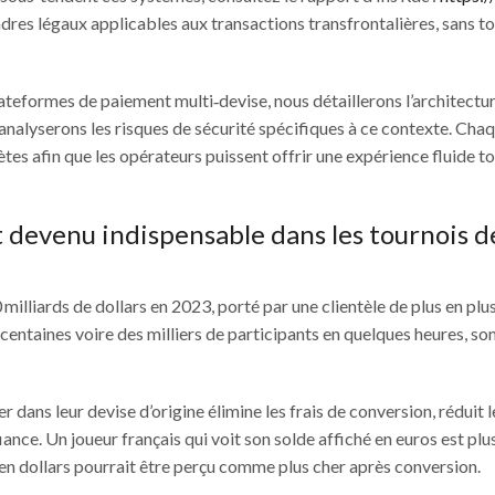
dres légaux applicables aux transactions transfrontalières, sans t
ateformes de paiement multi‑devise, nous détaillerons l’architectu
analyserons les risques de sécurité spécifiques à ce contexte. Cha
s afin que les opérateurs puissent offrir une expérience fluide to
t devenu indispensable dans les tournois d
milliards de dollars en 2023, porté par une clientèle de plus en pl
 centaines voire des milliers de participants en quelques heures, son
r dans leur devise d’origine élimine les frais de conversion, réduit l
ance. Un joueur français qui voit son solde affiché en euros est plu
 en dollars pourrait être perçu comme plus cher après conversion.