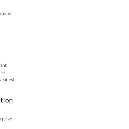
ébit et
nant
 le
veur est
ation
u prize