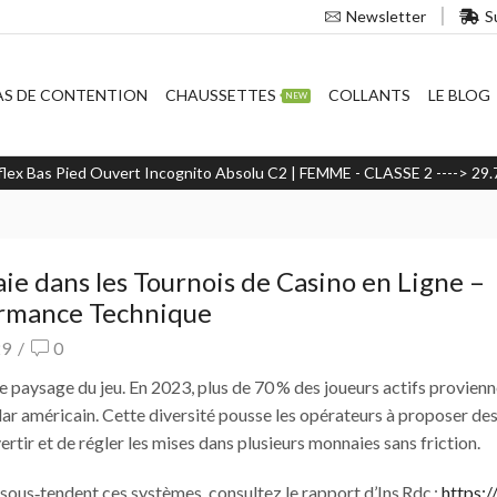
S
Newsletter
AS DE CONTENTION
CHAUSSETTES
COLLANTS
LE BLOG
NEW
lex Bas Pied Ouvert Incognito Absolu C2 | FEMME - CLASSE 2 ----> 29
e dans les Tournois de Casino en Ligne –
ormance Technique
29
/
0
le paysage du jeu. En 2023, plus de 70 % des joueurs actifs provien
ollar américain. Cette diversité pousse les opérateurs à proposer de
rtir et de régler les mises dans plusieurs monnaies sans friction.
ous‑tendent ces systèmes, consultez le rapport d’Ins Rdc :
https:/