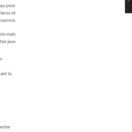
çu pour
laces et
tournois
ste mais
tée jeux
en
ant la
menter