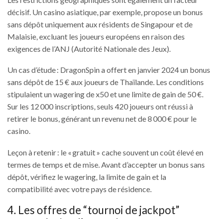
décisif. Un casino asiatique, par exemple, propose un bonus
sans dépôt uniquement aux résidents de Singapour et de
Malaisie, excluant les joueurs européens en raison des
exigences de l’ANJ (Autorité Nationale des Jeux).
Un cas d’étude : DragonSpin a offert en janvier 2024 un bonus
sans dépôt de 15 € aux joueurs de Thaïlande. Les conditions
stipulaient un wagering de x50 et une limite de gain de 50 €.
Sur les 12 000 inscriptions, seuls 420 joueurs ont réussi à
retirer le bonus, générant un revenu net de 8 000 € pour le
casino.
Leçon à retenir : le « gratuit » cache souvent un coût élevé en
termes de temps et de mise. Avant d’accepter un bonus sans
dépôt, vérifiez le wagering, la limite de gain et la
compatibilité avec votre pays de résidence.
4. Les offres de “tournoi de jackpot”