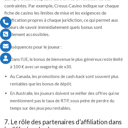
contraintes. Par exemple, Cresus Casino indique sur chaque
fiche de casino les limites de mise et les exigences de
vérification propres à chaque juridiction, ce qui permet aux
joueurs de savoir immédiatement quels bonus sont
réellement accessibles.
Conséquences pour le joueur :
Dans l’UE, le bonus de bienvenue le plus généreux reste limité
à 100 € avec un wagering de x30.
Au Canada, les promotions de cash‑back sont souvent plus
rentables que les bonus de dépôt.
En Australie, les joueurs doivent se méfier des offres qui ne
mentionnent pas le taux de RTP, sous peine de perdre du
temps sur des jeux peu rentables.
7. Le rôle des partenaires d’affiliation dans