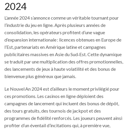
2024
L’année 2024 s’annonce comme un véritable tournant pour
l’industrie du jeu en ligne. Après plusieurs années de
consolidation, les opérateurs profitent d’une vague
d’expansion internationale : licences obtenues en Europe de
l’Est, partenariats en Amérique latine et campagnes
publicitaires massives en Asie du Sud‑Est. Cette dynamique
se traduit par une multiplication des offres promotionnelles,
des lancements de jeux à haute volatilité et des bonus de
bienvenue plus généreux que jamais.
Le Nouvel An 2024 est d’ailleurs le moment privilégié pour
ces promotions. Les casinos en ligne déploient des
campagnes de lancement qui incluent des bonus de dépôt,
des tours gratuits, des tournois de jackpot et des
programmes de fidélité renforcés. Les joueurs peuvent ainsi
profiter d’un éventail d’incitations qui, à première vue,