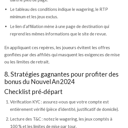
Le tableau des conditions indique le wagering, le RTP
minimum et les jeux exclus.
Le lien d’affiliation mène à une page de destination qui
reprend les mêmes informations que le site de revue.
En appliquant ces repères, les joueurs évitent les offres
gonflées par des affiliés qui masquent les exigences de mise
ou les limites de retrait.
8. Stratégies gagnantes pour profiter des
bonus du Nouvel An 2024
Checklist pré‑départ
Vérification KYC : assurez‑vous que votre compte est
entièrement vérifié (pièce d’identité, justificatif de domicile).
Lecture des T&C : notez le wagering, les jeux comptés à
100 % et les limites de mise par tour.