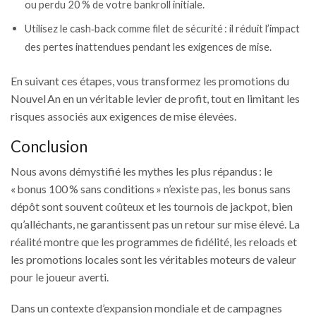
ou perdu 20 % de votre bankroll initiale.
Utilisez le cash‑back comme filet de sécurité : il réduit l’impact
des pertes inattendues pendant les exigences de mise.
En suivant ces étapes, vous transformez les promotions du
Nouvel An en un véritable levier de profit, tout en limitant les
risques associés aux exigences de mise élevées.
Conclusion
Nous avons démystifié les mythes les plus répandus : le
« bonus 100 % sans conditions » n’existe pas, les bonus sans
dépôt sont souvent coûteux et les tournois de jackpot, bien
qu’alléchants, ne garantissent pas un retour sur mise élevé. La
réalité montre que les programmes de fidélité, les reloads et
les promotions locales sont les véritables moteurs de valeur
pour le joueur averti.
Dans un contexte d’expansion mondiale et de campagnes