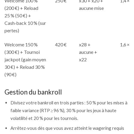
Welcome 100 %
250 €
x30 + x20 +
1,4 ×
(200 €) + Reload
aucune mise
25 % (50 €) +
Cash‑back 10 % (sur
pertes)
Welcome 150 %
420 €
x28 +
1,6 ×
(300 €) + Tournoi
aucune +
jackpot (gain moyen
x22
30 €) + Reload 30 %
(90 €)
Gestion du bankroll
Divisez votre bankroll en trois parties : 50 % pour les mises à
faible variance (RTP ≥ 96 %), 30 % pour les jeux à haute
volatilité et 20 % pour les tournois.
Arrêtez‑vous dès que vous avez atteint le wagering requis