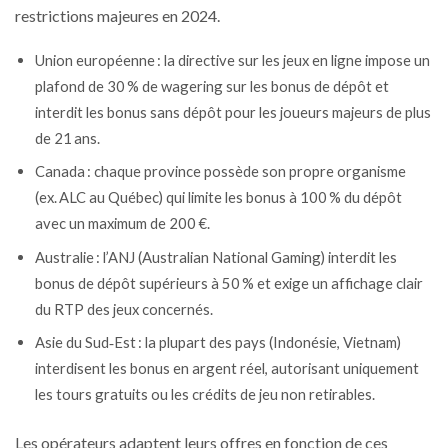
restrictions majeures en 2024.
Union européenne : la directive sur les jeux en ligne impose un
plafond de 30 % de wagering sur les bonus de dépôt et
interdit les bonus sans dépôt pour les joueurs majeurs de plus
de 21 ans.
Canada : chaque province possède son propre organisme
(ex. ALC au Québec) qui limite les bonus à 100 % du dépôt
avec un maximum de 200 €.
Australie : l’ANJ (Australian National Gaming) interdit les
bonus de dépôt supérieurs à 50 % et exige un affichage clair
du RTP des jeux concernés.
Asie du Sud‑Est : la plupart des pays (Indonésie, Vietnam)
interdisent les bonus en argent réel, autorisant uniquement
les tours gratuits ou les crédits de jeu non retirables.
Les opérateurs adaptent leurs offres en fonction de ces