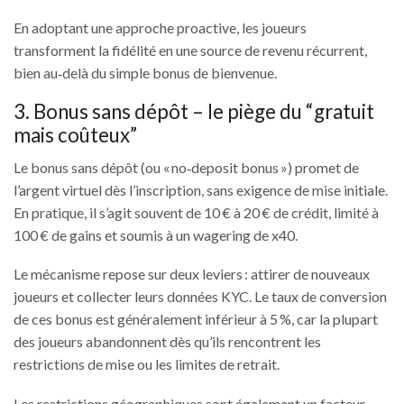
En adoptant une approche proactive, les joueurs
transforment la fidélité en une source de revenu récurrent,
bien au‑delà du simple bonus de bienvenue.
3. Bonus sans dépôt – le piège du “gratuit
mais coûteux”
Le bonus sans dépôt (ou « no‑deposit bonus ») promet de
l’argent virtuel dès l’inscription, sans exigence de mise initiale.
En pratique, il s’agit souvent de 10 € à 20 € de crédit, limité à
100 € de gains et soumis à un wagering de x40.
Le mécanisme repose sur deux leviers : attirer de nouveaux
joueurs et collecter leurs données KYC. Le taux de conversion
de ces bonus est généralement inférieur à 5 %, car la plupart
des joueurs abandonnent dès qu’ils rencontrent les
restrictions de mise ou les limites de retrait.
Les restrictions géographiques sont également un facteur