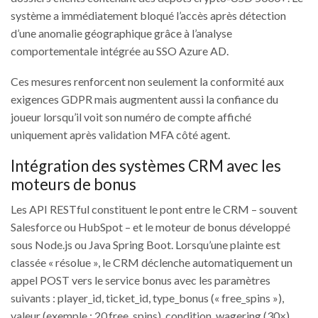
système a immédiatement bloqué l’accès après détection
d’une anomalie géographique grâce à l’analyse
comportementale intégrée au SSO Azure AD.
Ces mesures renforcent non seulement la conformité aux
exigences GDPR mais augmentent aussi la confiance du
joueur lorsqu’il voit son numéro de compte affiché
uniquement après validation MFA côté agent.
Intégration des systèmes CRM avec les
moteurs de bonus
Les API RESTful constituent le pont entre le CRM – souvent
Salesforce ou HubSpot – et le moteur de bonus développé
sous Node.js ou Java Spring Boot. Lorsqu’une plainte est
classée « résolue », le CRM déclenche automatiquement un
appel POST vers le service bonus avec les paramètres
suivants : player_id, ticket_id, type_bonus (« free_spins »),
valeur (exemple : 20 free_spins), condition_wagering (30×).