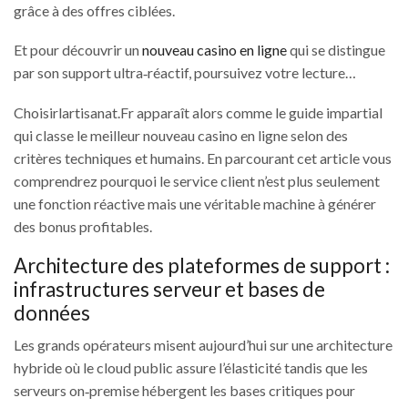
grâce à des offres ciblées.
Et pour découvrir un
nouveau casino en ligne
qui se distingue
par son support ultra‑réactif, poursuivez votre lecture…
Choisirlartisanat.Fr apparaît alors comme le guide impartial
qui classe le meilleur nouveau casino en ligne selon des
critères techniques et humains. En parcourant cet article vous
comprendrez pourquoi le service client n’est plus seulement
une fonction réactive mais une véritable machine à générer
des bonus profitables.
Architecture des plateformes de support :
infrastructures serveur et bases de
données
Les grands opérateurs misent aujourd’hui sur une architecture
hybride où le cloud public assure l’élasticité tandis que les
serveurs on‑premise hébergent les bases critiques pour