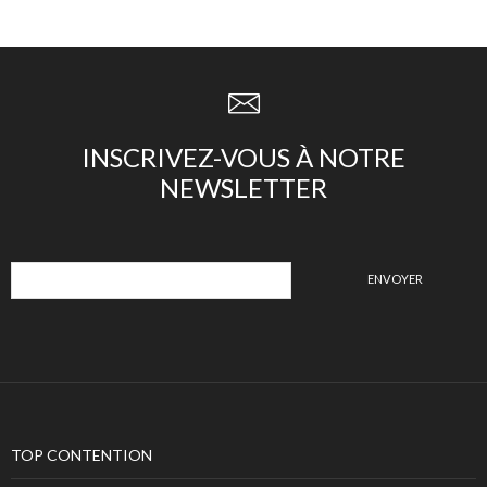
INSCRIVEZ-VOUS À NOTRE
NEWSLETTER
TOP CONTENTION