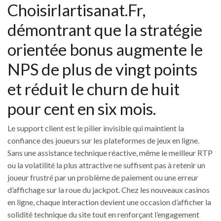
Choisirlartisanat.Fr,
démontrant que la stratégie
orientée bonus augmente le
NPS de plus de vingt points
et réduit le churn de huit
pour cent en six mois.
Le support client est le pilier invisible qui maintient la
confiance des joueurs sur les plateformes de jeux en ligne.
Sans une assistance technique réactive, même le meilleur RTP
ou la volatilité la plus attractive ne suffisent pas à retenir un
joueur frustré par un problème de paiement ou une erreur
d’affichage sur la roue du jackpot. Chez les nouveaux casinos
en ligne, chaque interaction devient une occasion d’afficher la
solidité technique du site tout en renforçant l’engagement