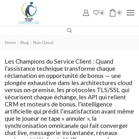
0
0
Home
Blog
Non Classé
Les Champions du Service Client : Quand
l’assistance technique transforme chaque
réclamation en opportunité de bonus — une
plongée exhaustive dans les architectures cloud
versus on‑premise, les protocoles TLS/SSL qui
sécurisent chaque échange, les API qui relient
CRM et moteurs de bonus, l’intelligence
artificielle qui prédit l’insatisfaction avant même
que le joueur ne tape « annuler », la
synchronisation omnicanale qui fait converger
chat live, messagerie instantanée, réseaux