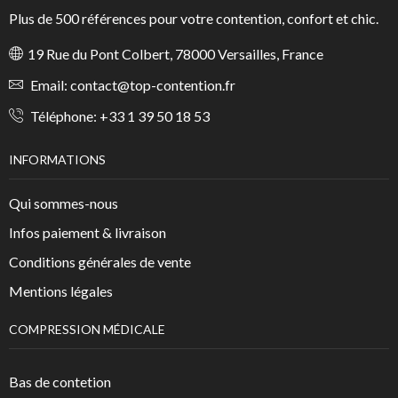
Plus de 500 références pour votre contention, confort et chic.
19 Rue du Pont Colbert, 78000 Versailles, France
Email:
contact@top-contention.fr
Téléphone:
+33 1 39 50 18 53
INFORMATIONS
Qui sommes-nous
Infos paiement & livraison
Conditions générales de vente
Mentions légales
COMPRESSION MÉDICALE
Bas de contetion