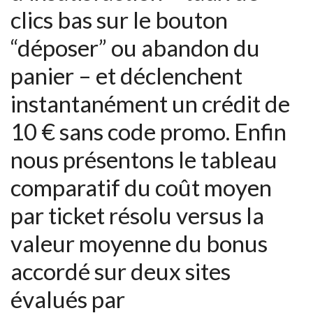
clics bas sur le bouton
“déposer” ou abandon du
panier – et déclenchent
instantanément un crédit de
10 € sans code promo. Enfin
nous présentons le tableau
comparatif du coût moyen
par ticket résolu versus la
valeur moyenne du bonus
accordé sur deux sites
évalués par