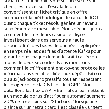
sociaux et téléphonie VoIP sur une seule vue
client, les processus d’escalade qui
convertissent un ticket critique en offre
premium et la méthodologie de calcul du ROI
quand chaque ticket résolu génère un revenu
supplémentaire mesurable. Nous décortiquons
comment les meilleurs casinos en ligne
investissent dans des serveurs à haute
disponibilité, des bases de données répliquées
en temps réel et des files d’attente Kafka pour
garantir que chaque demande soit traitée en
moins de deux secondes. Nous montrons
comment le chiffrement end‑to‑end protège les
informations sensibles liées aux dépôts Bitcoin
ou aux jackpots progressifs tout en respectant
les exigences de la CNIL et du RGPD. Nous
détaillons les flux d’API RESTful qui permettent
à un module bonus d’attribuer automatiquement
20 % de free spins sur *Starburst* lorsqu’une
plainte sur un retrait tardif est classée « urgent