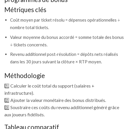
Métriques clés
Coût moyen par ticket résolu = dépenses opérationnelles ÷
nombre total tickets.
Valeur moyenne du bonus accordé = somme totale des bonus
÷ tickets concernés.
Revenu additionnel post‑résolution = dépôts nets réalisés
dans les 30 jours suivant la clôture × RTP moyen.
Méthodologie
1️⃣ Calculer le coût total du support (salaires +
infrastructure).
2️⃣ Ajouter la valeur monétaire des bonus distribués.
3️⃣ Soustraire ces coûts du revenu additionnel généré grâce
aux joueurs fidélisés.
Tableau comparatif