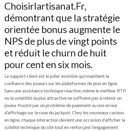
Choisirlartisanat.Fr,
démontrant que la stratégie
orientée bonus augmente le
NPS de plus de vingt points
et réduit le churn de huit
pour cent en six mois.
Le support client est le pilier invisible qui maintient la
confiance des joueurs sur les plateformes de jeux en ligne.
Sans une assistance technique réactive, même le meilleur RTP
ou la volatilité la plus attractive ne suffisent pas à retenir un
joueur frustré par un problème de paiement ou une erreur
d’affichage sur la roue du jackpot. Chez les nouveaux casinos
en ligne, chaque interaction devient une occasion d’afficher la
solidité technique du site tout en renforçant l’engagement