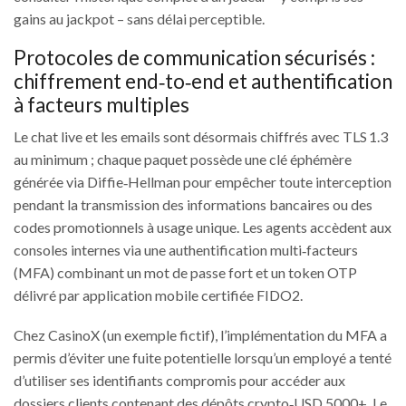
gains au jackpot – sans délai perceptible.
Protocoles de communication sécurisés :
chiffrement end‑to‑end et authentification
à facteurs multiples
Le chat live et les emails sont désormais chiffrés avec TLS 1.3
au minimum ; chaque paquet possède une clé éphémère
générée via Diffie‑Hellman pour empêcher toute interception
pendant la transmission des informations bancaires ou des
codes promotionnels à usage unique. Les agents accèdent aux
consoles internes via une authentification multi‑facteurs
(MFA) combinant un mot de passe fort et un token OTP
délivré par application mobile certifiée FIDO2.
Chez CasinoX (un exemple fictif), l’implémentation du MFA a
permis d’éviter une fuite potentielle lorsqu’un employé a tenté
d’utiliser ses identifiants compromis pour accéder aux
dossiers clients contenant des dépôts crypto‑USD 5000+. Le