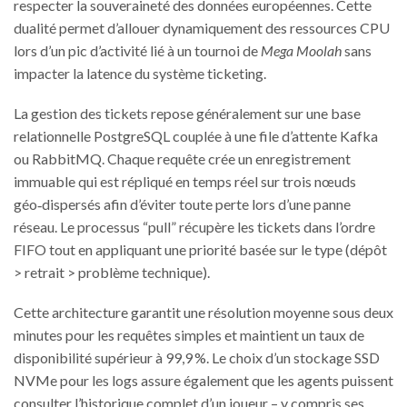
respecter la souveraineté des données européennes. Cette
dualité permet d’allouer dynamiquement des ressources CPU
lors d’un pic d’activité lié à un tournoi de
Mega Moolah
sans
impacter la latence du système ticketing.
La gestion des tickets repose généralement sur une base
relationnelle PostgreSQL couplée à une file d’attente Kafka
ou RabbitMQ. Chaque requête crée un enregistrement
immuable qui est répliqué en temps réel sur trois nœuds
géo‑dispersés afin d’éviter toute perte lors d’une panne
réseau. Le processus “pull” récupère les tickets dans l’ordre
FIFO tout en appliquant une priorité basée sur le type (dépôt
> retrait > problème technique).
Cette architecture garantit une résolution moyenne sous deux
minutes pour les requêtes simples et maintient un taux de
disponibilité supérieur à 99,9 %. Le choix d’un stockage SSD
NVMe pour les logs assure également que les agents puissent
consulter l’historique complet d’un joueur – y compris ses