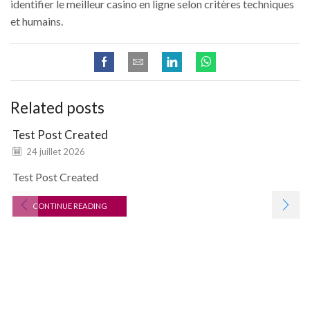
identifier le meilleur casino en ligne selon critères techniques
et humains.
Related posts
Test Post Created
24 juillet 2026
Test Post Created
CONTINUE READING