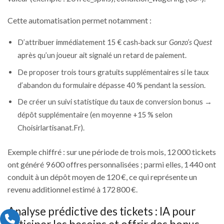
Cette automatisation permet notamment :
D’attribuer immédiatement 15 € cash‑back sur
Gonzo’s Quest
après qu’un joueur ait signalé un retard de paiement.
De proposer trois tours gratuits supplémentaires si le taux
d’abandon du formulaire dépasse 40 % pendant la session.
De créer un suivi statistique du taux de conversion bonus →
dépôt supplémentaire (en moyenne +15 % selon
Choisirlartisanat.Fr).
Exemple chiffré : sur une période de trois mois, 12 000 tickets
ont généré 9 600 offres personnalisées ; parmi elles, 1 440 ont
conduit à un dépôt moyen de 120 €, ce qui représente un
revenu additionnel estimé à 172 800 €.
Analyse prédictive des tickets : IA pour