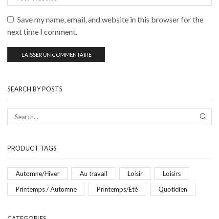
Save my name, email, and website in this browser for the
next time I comment.
SEARCH BY POSTS
PRODUCT TAGS
Automne/Hiver
Au travail
Loisir
Loisirs
Printemps / Automne
Printemps/Été
Quotidien
CATEGORIES