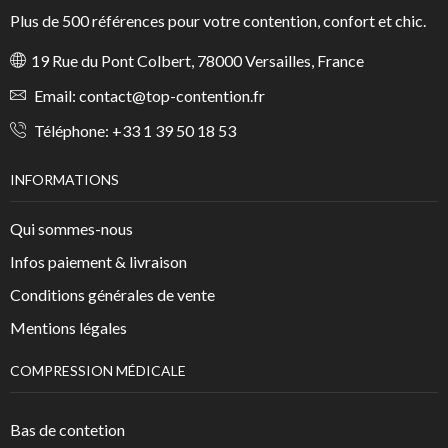
Plus de 500 références pour votre contention, confort et chic.
19 Rue du Pont Colbert, 78000 Versailles, France
Email:
contact@top-contention.fr
Téléphone:
+33 1 39 50 18 53
INFORMATIONS
Qui sommes-nous
Infos paiement & livraison
Conditions générales de vente
Mentions légales
COMPRESSION MÉDICALE
Bas de contetion