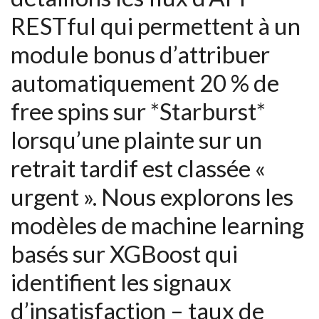
RESTful qui permettent à un
module bonus d’attribuer
automatiquement 20 % de
free spins sur *Starburst*
lorsqu’une plainte sur un
retrait tardif est classée «
urgent ». Nous explorons les
modèles de machine learning
basés sur XGBoost qui
identifient les signaux
d’insatisfaction – taux de