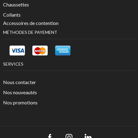
Chaussettes
Collants
Accessoires de contention
MÉTHODES DE PAYEMENT
SERVICES
Nous contacter
Nos nouveautés
Nos promotions