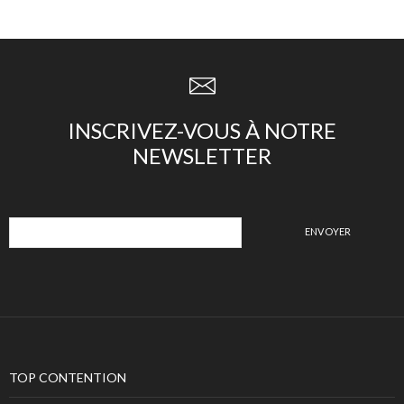
INSCRIVEZ-VOUS À NOTRE
NEWSLETTER
TOP CONTENTION