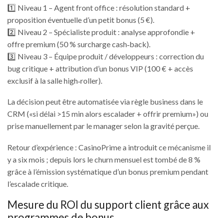
1️⃣ Niveau 1 – Agent front office : résolution standard +
proposition éventuelle d’un petit bonus (5 €).
2️⃣ Niveau 2 – Spécialiste produit : analyse approfondie +
offre premium (50 % surcharge cash‑back).
3️⃣ Niveau 3 – Équipe produit / développeurs : correction du
bug critique + attribution d’un bonus VIP (100 € + accès
exclusif à la salle high‑roller).
La décision peut être automatisée via règle business dans le
CRM («si délai >15 min alors escalader + offrir premium») ou
prise manuellement par le manager selon la gravité perçue.
Retour d’expérience : CasinoPrime a introduit ce mécanisme il
y a six mois ; depuis lors le churn mensuel est tombé de 8 %
grâce à l’émission systématique d’un bonus premium pendant
l’escalade critique.
Mesure du ROI du support client grâce aux
programmes de bonus