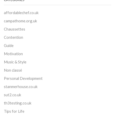
affordablechef.co.uk
campathome.org.uk
Chaussettes
Contention
Guide
Motivation
Music & Style
Non classé
Personal Development
stanmerhouse.co.uk
sut2.co.uk
th3testing.co.uk
Tips for Life