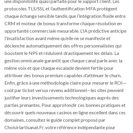
une disponibilité quasi parfaite pour le support client. Les
protocoles TLS/SSL et l’authentification MFA protègent
chaque échange sensible tandis que l’intégration fluide entre
CRM et moteur de bonus transforme chaque résolution en
opportunité commerciale mesurable. L’IA prédictive anticipe
l’insatisfaction avant même qu’elle ne se manifeste et
déclenche automatiquement des offres personnalisées qui
boostent le NPS et réduisent drastiquement les délais. La
gestion omnicanale garantit que chaque canal parle avec la
même voix et que chaque escalade devient fertile pour
attribuer des bonus premium capables d’atténuer le churn.
Enfin, grâce à une méthodologie claire pour mesurer le ROI—
coût par ticket versus revenu additionnel—les sites peuvent
justifier leurs investissements technologiques auprès des
parties prenantes. Pour approfondir ces bonnes pratiques et
découvrir quels nouveaux casinos en ligne excellent dans ces
domaines, consultez le guide complet proposé par
Choisirlartisanat.Fr, votre référence indépendante pour