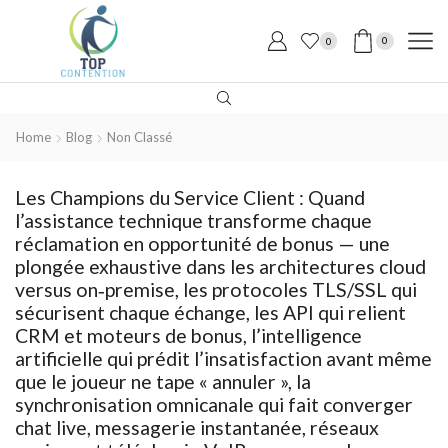
0
0
Home
Blog
Non Classé
Les Champions du Service Client : Quand
l’assistance technique transforme chaque
réclamation en opportunité de bonus — une
plongée exhaustive dans les architectures cloud
versus on‑premise, les protocoles TLS/SSL qui
sécurisent chaque échange, les API qui relient
CRM et moteurs de bonus, l’intelligence
artificielle qui prédit l’insatisfaction avant même
que le joueur ne tape « annuler », la
synchronisation omnicanale qui fait converger
chat live, messagerie instantanée, réseaux