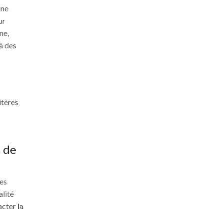
une
ur
ne,
à des
itères
s de
les
alité
cter la