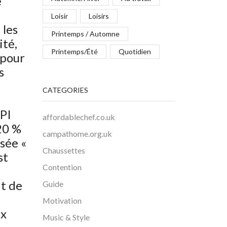
e
Loisir
Loisirs
 les
Printemps / Automne
ité,
Printemps/Été
Quotidien
 pour
s
CATEGORIES
API
affordablechef.co.uk
20 %
campathome.org.uk
ssée «
Chaussettes
st
Contention
t de
Guide
Motivation
ux
Music & Style