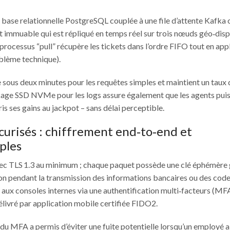
 base relationnelle PostgreSQL couplée à une file d’attente Kafka 
immuable qui est répliqué en temps réel sur trois nœuds géo‑dis
e processus “pull” récupère les tickets dans l’ordre FIFO tout en app
oblème technique).
 sous deux minutes pour les requêtes simples et maintient un taux 
ockage SSD NVMe pour les logs assure également que les agents pui
is ses gains au jackpot – sans délai perceptible.
urisés : chiffrement end‑to‑end et
iples
 avec TLS 1.3 au minimum ; chaque paquet possède une clé éphémère
on pendant la transmission des informations bancaires ou des cod
aux consoles internes via une authentification multi‑facteurs (MF
livré par application mobile certifiée FIDO2.
du MFA a permis d’éviter une fuite potentielle lorsqu’un employé a