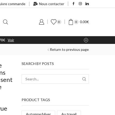
uivre commande
Nous contacter
0.00
€
0
0
.78€
Voir
Return to previous page
e
SEARCH BY POSTS
ns
isent
e
PRODUCT TAGS
vue
Automne/Hiver
Au travail