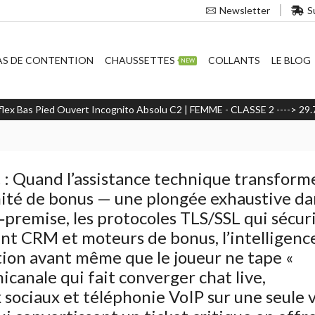
S
Newsletter
AS DE CONTENTION
CHAUSSETTES
COLLANTS
LE BLOG
NEW
lex Bas Pied Ouvert Incognito Absolu C2 | FEMME - CLASSE 2 ----> 29
 : Quand l’assistance technique transform
ité de bonus — une plongée exhaustive da
n‑premise, les protocoles TLS/SSL qui sécur
ent CRM et moteurs de bonus, l’intelligenc
action avant même que le joueur ne tape «
icanale qui fait converger chat live,
 sociaux et téléphonie VoIP sur une seule 