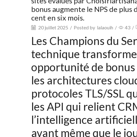
sites évalués par Choisirlartisan
bonus augmente le NPS de plus de
cent en six mois.
20 juillet 2025
/
Posted by
lalaouih
/
43
/
Les Champions du Serv
technique transforme
opportunité de bonus
les architectures clou
protocoles TLS/SSL qu
les API qui relient C
l’intelligence artificie
avant même que le joue