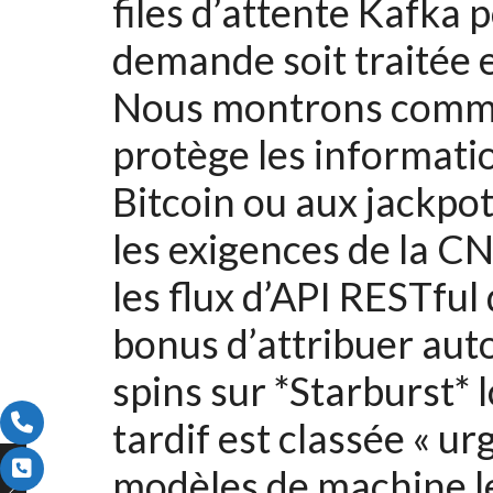
files d’attente Kafka
demande soit traitée 
Nous montrons comme
protège les informatio
Bitcoin ou aux jackpot
les exigences de la C
les flux d’API RESTfu
bonus d’attribuer au
spins sur *Starburst* 
tardif est classée « u
modèles de machine l