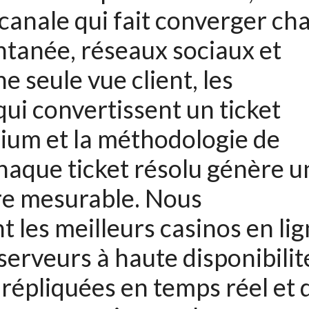
anale qui fait converger cha
ntanée, réseaux sociaux et
e seule vue client, les
ui convertissent un ticket
mium et la méthodologie de
haque ticket résolu génère u
e mesurable. Nous
les meilleurs casinos en li
serveurs à haute disponibilit
répliquées en temps réel et 