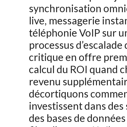
synchronisation omnic
live, messagerie insta
téléphonie VoIP sur un
processus d’escalade q
critique en offre pre
calcul du ROI quand c
revenu supplémentair
décortiquons comment 
investissent dans des 
des bases de données 