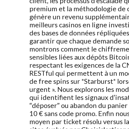
client, les processus d’escalade 
premium et la méthodologie de c
génère un revenu supplémentair
meilleurs casinos en ligne invest
des bases de données répliquées 
garantir que chaque demande soi
montrons comment le chiffremen
sensibles liées aux dépôts Bitcoi
respectant les exigences de la CN
RESTful qui permettent à un mo
de free spins sur *Starburst* lors
urgent ». Nous explorons les mo
qui identifient les signaux d’insa
“déposer” ou abandon du panier
10 € sans code promo. Enfin nou
moyen par ticket résolu versus 