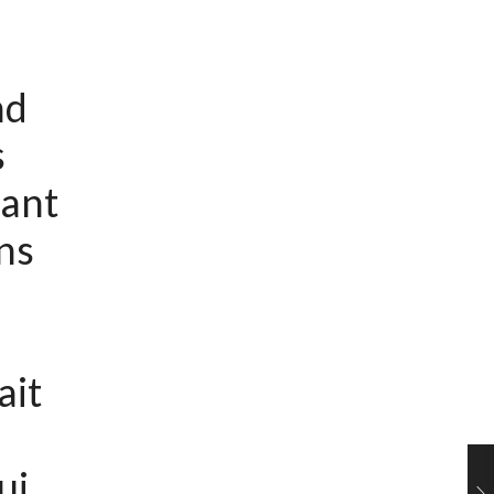
nd
s
tant
ns
ait
ui