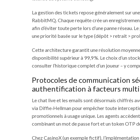
La gestion des tickets repose généralement sur une
RabbitMQ. Chaque requête crée un enregistrement 
afin d’éviter toute perte lors d’une panne réseau. L
une priorité basée sur le type (dépôt > retrait > pr
Cette architecture garantit une résolution moyenne
disponibilité supérieur à 99,9 %. Le choix d’un st
consulter l’historique complet d’un joueur – y compr
Protocoles de communication séc
authentification à facteurs mult
Le chat live et les emails sont désormais chiffrés
via Diffie‑Hellman pour empêcher toute intercepti
promotionnels à usage unique. Les agents accèdent 
combinant un mot de passe fort et un token OTP dé
Chez CasinoX (un exemple fictif), l’implémentation 