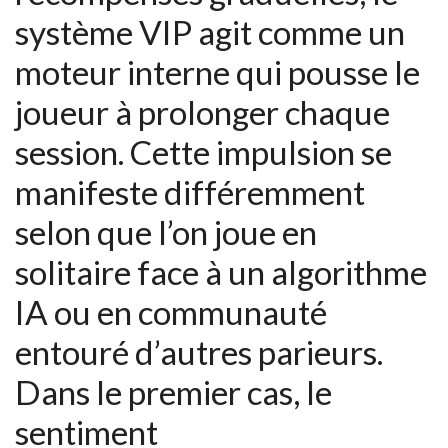
système VIP agit comme un
moteur interne qui pousse le
joueur à prolonger chaque
session. Cette impulsion se
manifeste différemment
selon que l’on joue en
solitaire face à un algorithme
IA ou en communauté
entouré d’autres parieurs.
Dans le premier cas, le
sentiment