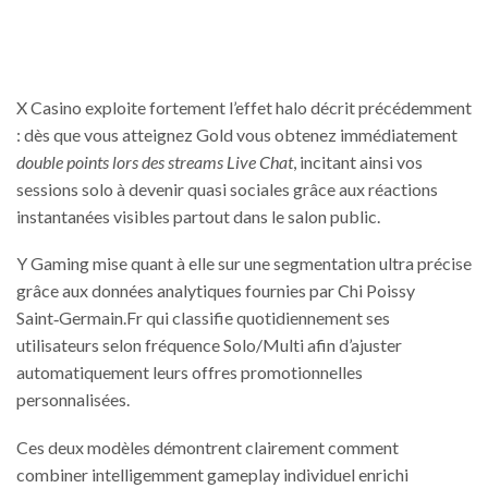
X Casino exploite fortement l’effet halo décrit précédemment
: dès que vous atteignez Gold vous obtenez immédiatement
double points lors des streams Live Chat
, incitant ainsi vos
sessions solo à devenir quasi sociales grâce aux réactions
instantanées visibles partout dans le salon public.
Y Gaming mise quant à elle sur une segmentation ultra précise
grâce aux données analytiques fournies par Chi Poissy
Saint‑Germain.Fr qui classifie quotidiennement ses
utilisateurs selon fréquence Solo/Multi afin d’ajuster
automatiquement leurs offres promotionnelles
personnalisées.
Ces deux modèles démontrent clairement comment
combiner intelligemment gameplay individuel enrichi