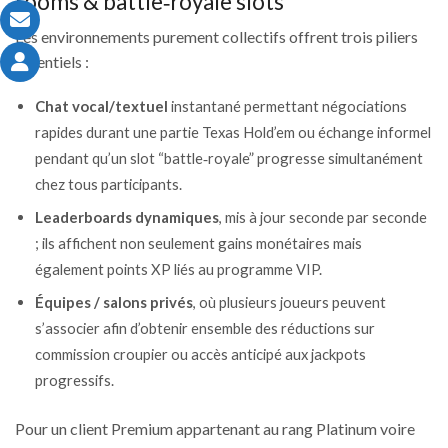
rooms & battle‑royale slots
Les environnements purement collectifs offrent trois piliers
essentiels :
Chat vocal/textuel
instantané permettant négociations
rapides durant une partie Texas Hold’em ou échange informel
pendant qu’un slot “battle‑royale” progresse simultanément
chez tous participants.
Leaderboards dynamiques
, mis à jour seconde par seconde
; ils affichent non seulement gains monétaires mais
également points XP liés au programme VIP.
Équipes / salons privés
, où plusieurs joueurs peuvent
s’associer afin d’obtenir ensemble des réductions sur
commission croupier ou accès anticipé aux jackpots
progressifs.
Pour un client Premium appartenant au rang Platinum voire