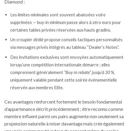
Diamond :
Les limites minimales sont souvent abaissées voire
supprimées — buy‑in minimum passe alors à zéro euro pour
certaines tables privées réservées aux hauts gradins.
Un croupier dédié propose conseils tactiques personnalisés
via messages privés intégrés au tableau “Dealer’s Notes”.
Des invitations exclusives sont envoyées automatiquement
lorsqu’une compétition internationale démarre ; elles
comprennent généralement
“Buy‑in rebate” jusqu’à 30 %
,
uniquement valable pendant cette soirée événementielle
réservée aux membres Elite.
Ces avantages renforcent fortement le besoin fondamental
d’appartenance décrit précédemment ; être reconnu comme
membre influent parmi ses pairs augmente non seulement sa
propension naturelle à miser davantage mais crée également
une vraie communauté autour du concept même du casino