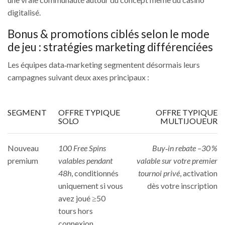
digitalisé.
Bonus & promotions ciblés selon le mode
de jeu : stratégies marketing différenciées
Les équipes data‐marketing segmentent désormais leurs
campagnes suivant deux axes principaux :
SEGMENT
OFFRE TYPIQUE
OFFRE TYPIQUE
SOLO
MULTIJOUEUR
Nouveau
100 Free Spins
Buy‑in rebate –30 %
premium
valables pendant
valable sur votre premier
48h
, conditionnés
tournoi privé
, activation
uniquement si vous
dès votre inscription
avez joué ≥50
tours hors
connexion