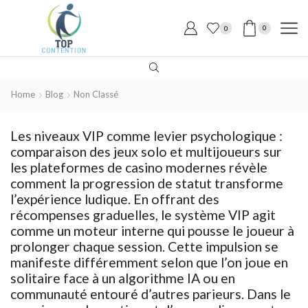
0
0
Home
Blog
Non Classé
Les niveaux VIP comme levier psychologique :
comparaison des jeux solo et multijoueurs sur
les plateformes de casino modernes révèle
comment la progression de statut transforme
l’expérience ludique. En offrant des
récompenses graduelles, le système VIP agit
comme un moteur interne qui pousse le joueur à
prolonger chaque session. Cette impulsion se
manifeste différemment selon que l’on joue en
solitaire face à un algorithme IA ou en
communauté entouré d’autres parieurs. Dans le