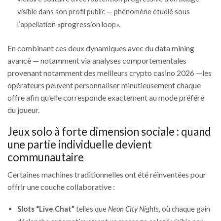
visible dans son profil public — phénomène étudié sous
l’appellation «progression loop».
En combinant ces deux dynamiques avec du data mining
avancé — notamment via analyses comportementales
provenant notamment des meilleurs crypto casino 2026 —les
opérateurs peuvent personnaliser minutieusement chaque
offre afin qu’elle corresponde exactement au mode préféré
du joueur.
Jeux solo à forte dimension sociale : quand
une partie individuelle devient
communautaire
Certaines machines traditionnelles ont été réinventées pour
offrir une couche collaborative :
Slots “Live Chat”
telles que
Neon City Nights
, où chaque gain