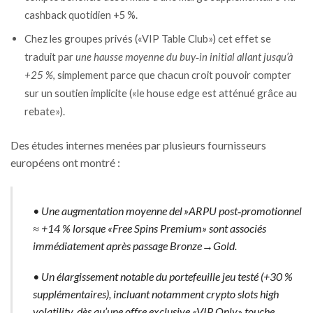
cashback quotidien +5 %.
Chez les groupes privés («VIP Table Club») cet effet se
traduit par
une hausse moyenne du buy‑in initial allant jusqu’à
+25 %
, simplement parce que chacun croit pouvoir compter
sur un soutien implicite («le house edge est atténué grâce au
rebate»).
Des études internes menées par plusieurs fournisseurs
européens ont montré :
• Une augmentation moyenne del »ARPU post‐promotionnel
≈ +14 % lorsque «Free Spins Premium» sont associés
immédiatement après passage Bronze→Gold.
• Un élargissement notable du portefeuille jeu testé (+30 %
supplémentaires), incluant notamment
crypto slots high
volatility
, dès qu’une offre exclusive «VIP Only» touche