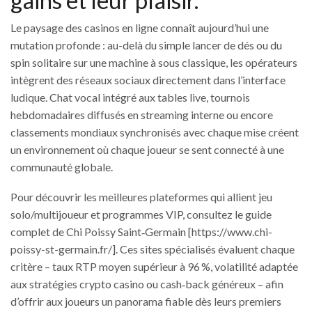
gains et leur plaisir.
Le paysage des casinos en ligne connaît aujourd’hui une
mutation profonde : au-delà du simple lancer de dés ou du
spin solitaire sur une machine à sous classique, les opérateurs
intègrent des réseaux sociaux directement dans l’interface
ludique. Chat vocal intégré aux tables live, tournois
hebdomadaires diffusés en streaming interne ou encore
classements mondiaux synchronisés avec chaque mise créent
un environnement où chaque joueur se sent connecté à une
communauté globale.
Pour découvrir les meilleures plateformes qui allient jeu
solo/multijoueur et programmes VIP, consultez le guide
complet de Chi Poissy Saint‑Germain [https://www.chi-
poissy-st-germain.fr/]. Ces sites spécialisés évaluent chaque
critère – taux RTP moyen supérieur à 96 %, volatilité adaptée
aux stratégies crypto casino ou cash‑back généreux – afin
d’offrir aux joueurs un panorama fiable dès leurs premiers