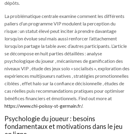
dépôts.
La problématique centrale examine comment les différents
paliers d’un programme VIP modulent la perception du
risque : un statut élevé peut inciter à prendre davantage
lorsqu’on évolue seul mais aussi renforcer l’attachement
lorsqu’on partage la table avec d’autres participants. L’article
se décompose en huit parties détaillées : analyse
psychologique du joueur , mécanismes de gamification des
niveaux VIP , étude des jeux solo « socialisés », exploration des
expériences multijoueurs natives , stratégies promotionnelles
ciblées , effet halo sur la confiance décisionnelle , études de
cas réelles puis recommandations pratiques pour optimiser
bénéfices financiers et émotionnels. Find out more at
https://www.chi-poissy-st-germain.fr/
.
Psychologie du joueur : besoins
fondamentaux et motivations dans le jeu