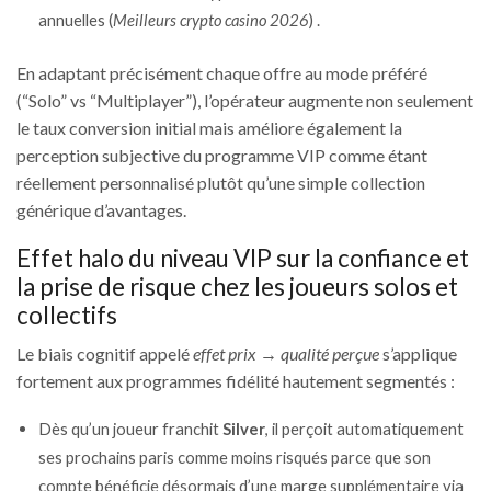
annuelles (
Meilleurs crypto casino 2026
) .
En adaptant précisément chaque offre au mode préféré
(“Solo” vs “Multiplayer”), l’opérateur augmente non seulement
le taux conversion initial mais améliore également la
perception subjective du programme VIP comme étant
réellement personnalisé plutôt qu’une simple collection
générique d’avantages.
Effet halo du niveau VIP sur la confiance et
la prise de risque chez les joueurs solos et
collectifs
Le biais cognitif appelé
effet prix → qualité perçue
s’applique
fortement aux programmes fidélité hautement segmentés :
Dès qu’un joueur franchit
Silver
, il perçoit automatiquement
ses prochains paris comme moins risqués parce que son
compte bénéficie désormais d’une marge supplémentaire via