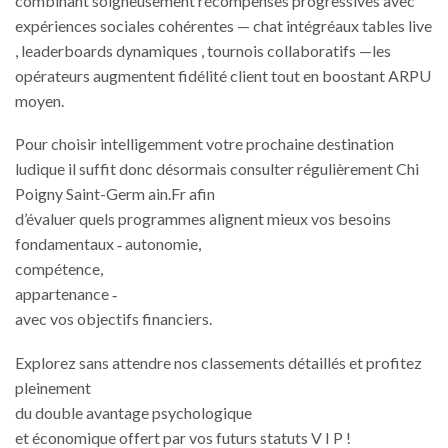
combinant soigneusement récompenses progressives avec
expériences sociales cohérentes — chat intégréaux tables live
, leaderboards dynamiques , tournois collaboratifs —les
opérateurs augmentent fidélité client tout en boostant ARPU
moyen.
Pour choisir intelligemment votre prochaine destination
ludique il suffit donc désormais consult­er régulièrement Chi
Poigny Saint-Germ ain.Fr afin
d’évaluer quels programmes alignent mieux vos besoins
fondamentaux ‑ autonomie,
compétence,
appartenance ‑
avec vos objectifs financiers.
Explorez sans attendre nos classements détaillés et profitez
pleinement
du double avantage psychologique
et économique offert par vos futurs statuts V I P !