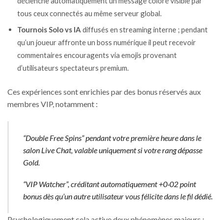
déclenche automatiquement un message coloré visible par
tous ceux connectés au même serveur global.
Tournois Solo vs IA
diffusés en streaming interne ; pendant
qu’un joueur affronte un boss numérique il peut recevoir
commentaires encouragents via emojis provenant
d’utilisateurs spectateurs premium.
Ces expériences sont enrichies par des bonus réservés aux
membres VIP, notamment :
“Double Free Spins” pendant votre première heure dans le
salon Live Chat
, valable uniquement si votre rang dépasse
Gold.
“VIP Watcher”
, créditant automatiquement +0·02 point
bonus dès qu’un autre utilisateur vous félicite dans le fil dédié.
Psychologiquement cela active deux phénomènes majeurs :