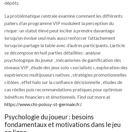
dépôts.
La problématique centrale examine comment les différents
paliers d’un programme VIP modulent la perception du
risque : un statut élevé peut inciter à prendre davantage
lorsqu’on évolue seul mais aussi renforcer l’attachement
lorsqu’on partage la table avec d’autres participants. L’article
se décompose en huit parties détaillées : analyse
psychologique du joueur , mécanismes de gamification des
niveaux VIP , étude des jeux solo « socialisés », exploration des
expériences multijoueurs natives , stratégies promotionnelles
ciblées , effet halo sur la confiance décisionnelle , études de
cas réelles puis recommandations pratiques pour optimiser
bénéfices financiers et émotionnels. Find out more at
https://www.chi-poissy-st-germain.fr/
.
Psychologie du joueur : besoins
fondamentaux et motivations dans le jeu