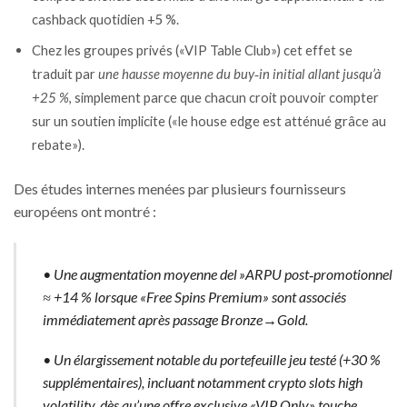
cashback quotidien +5 %.
Chez les groupes privés («VIP Table Club») cet effet se
traduit par
une hausse moyenne du buy‑in initial allant jusqu’à
+25 %
, simplement parce que chacun croit pouvoir compter
sur un soutien implicite («le house edge est atténué grâce au
rebate»).
Des études internes menées par plusieurs fournisseurs
européens ont montré :
• Une augmentation moyenne del »ARPU post‐promotionnel
≈ +14 % lorsque «Free Spins Premium» sont associés
immédiatement après passage Bronze→Gold.
• Un élargissement notable du portefeuille jeu testé (+30 %
supplémentaires), incluant notamment
crypto slots high
volatility
, dès qu’une offre exclusive «VIP Only» touche