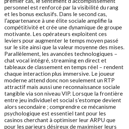
premier cas, le sentiment d’accomplissement
personnel est renforcé par la visibilité du rang
et les bonus exclusifs. Dans le second cas,
l’appartenance à une élite sociale amplifie la
compétitivité et crée une dynamique de groupe
motivante. Les opérateurs exploitent ces
leviers pour augmenter le temps moyen passé
sur le site ainsi que la valeur moyenne des mises.
Parallèlement, les avancées technologiques –
chat vocal intégré, streaming en direct et
tableaux de classement en temps réel – rendent
chaque interaction plus immersive. Le joueur
moderne attend donc non seulement un RTP
attractif mais aussi une reconnaissance sociale
tangible via son niveau VIP. Lorsque la frontière
entre jeu individuel et social s’estompe devient
alors secondaire ; comprendre ce mécanisme
psychologique est essentiel tant pour les
casinos cherchant à optimiser leur ARPU que
pour les parieurs désireux de maximiser leurs