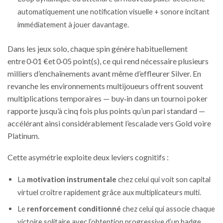
automatiquement une notification visuelle + sonore incitant
immédiatement à jouer davantage.
Dans les jeux solo, chaque spin génère habituellement
entre 0·01 €et 0·05 point(s), ce qui rend nécessaire plusieurs
milliers d’enchaînements avant même d’effleurer Silver. En
revanche les environnements multijoueurs offrent souvent
multiplications temporaires — buy‑in dans un tournoi poker
rapporte jusqu’à cinq fois plus points qu’un pari standard —
accélérant ainsi considérablement l’escalade vers Gold voire
Platinum.
Cette asymétrie exploite deux leviers cognitifs :
La
motivation instrumentale
chez celui qui voit son capital
virtuel croître rapidement grâce aux multiplicateurs multi.
Le
renforcement conditionné
chez celui qui associe chaque
victoire solitaire avec l’obtention progressive d’un badge