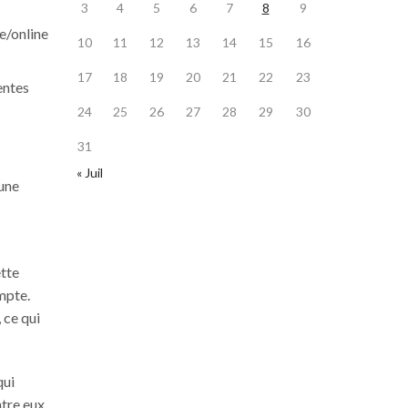
3
4
5
6
7
8
9
e/online
10
11
12
13
14
15
16
17
18
19
20
21
22
23
entes
24
25
26
27
28
29
30
31
« Juil
une
ette
ompte.
 ce qui
qui
ntre eux