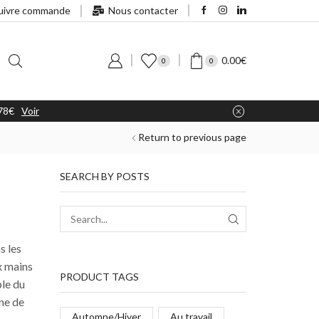
uivre commande
Nous contacter
0.00
€
0
0
.78€
Voir
Return to previous page
SEARCH BY POSTS
s les
x mains
PRODUCT TAGS
ble du
ène de
Automne/Hiver
Au travail