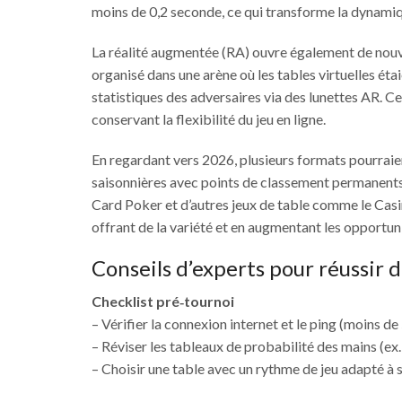
moins de 0,2 seconde, ce qui transforme la dynamiq
La réalité augmentée (RA) ouvre également de nouv
organisé dans une arène où les tables virtuelles éta
statistiques des adversaires via des lunettes AR. C
conservant la flexibilité du jeu en ligne.
En regardant vers 2026, plusieurs formats pourraien
saisonnières avec points de classement permanents,
Card Poker et d’autres jeux de table comme le Casin
offrant de la variété et en augmentant les opportuni
Conseils d’experts pour réussir 
Checklist pré‑tournoi
– Vérifier la connexion internet et le ping (moins de
– Réviser les tableaux de probabilité des mains (ex. 
– Choisir une table avec un rythme de jeu adapté à s