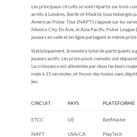
Les principaux circuits se sont répartis sur trois 
arrêts à Londres, Berlin et Madrid, tous hébergés
American Poker Tour (NAPT) s’appuie sur les serve
Mexico City. En Asie, le Asia Pacific Poker League 
joueurs en salle et en ligne partagent le même prize
Statistiquement, le nombre total de participants a
joueurs actifs. Les prize‑pools cumulés ont dépassé
La croissance est alimentée par deux facteurs majeur
main à 15 secondes, et l’essor des bonus sans dépôt 
jeu.
CIRCUIT
PAYS
PLATEFORME
ETCC
UE
BetMaster
NAPT
USA/CA
PlayTech