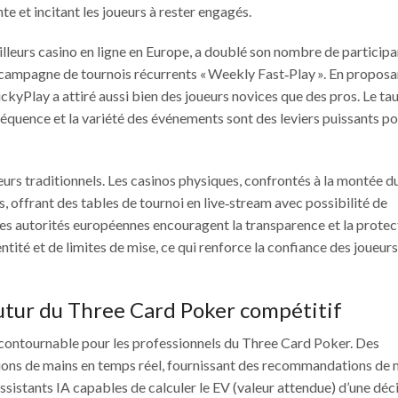
e et incitant les joueurs à rester engagés.
eilleurs casino en ligne en Europe, a doublé son nombre de particip
 campagne de tournois récurrents « Weekly Fast‑Play ». En proposa
ckyPlay a attiré aussi bien des joueurs novices que des pros. Le ta
équence et la variété des événements sont des leviers puissants p
eurs traditionnels. Les casinos physiques, confrontés à la montée du
, offrant des tables de tournoi en live‑stream avec possibilité de
, les autorités européennes encouragent la transparence et la protec
ntité et de limites de mise, ce qui renforce la confiance des joueur
utur du Three Card Poker compétitif
 incontournable pour les professionnels du Three Card Poker. Des
lions de mains en temps réel, fournissant des recommandations de 
assistants IA capables de calculer le EV (valeur attendue) d’une déc