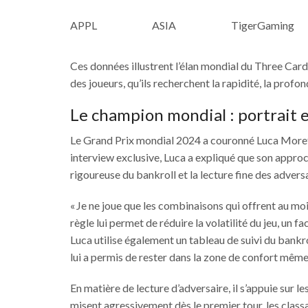
APPL
ASIA
TigerGaming
Ces données illustrent l’élan mondial du Three Card
des joueurs, qu’ils recherchent la rapidité, la profon
Le champion mondial : portrait 
Le Grand Prix mondial 2024 a couronné Luca Morett
interview exclusive, Luca a expliqué que son approche
rigoureuse du bankroll et la lecture fine des adversa
« Je ne joue que les combinaisons qui offrent au moi
règle lui permet de réduire la volatilité du jeu, un
Luca utilise également un tableau de suivi du bankro
lui a permis de rester dans la zone de confort même
En matière de lecture d’adversaire, il s’appuie sur l
misent agressivement dès le premier tour, les classa