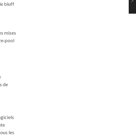
le bluff
es mises
ize‑pool
e
s de
giciels
nte
tous les