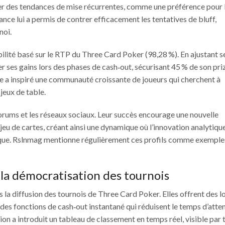
tifier des tendances de mise récurrentes, comme une préférence pour 
nce lui a permis de contrer efficacement les tentatives de bluff,
noi.
ilité basé sur le RTP du Three Card Poker (98,28 %). En ajustant s
er ses gains lors des phases de cash‑out, sécurisant 45 % de son pr
e a inspiré une communauté croissante de joueurs qui cherchent à
jeux de table.
s forums et les réseaux sociaux. Leur succès encourage une nouvelle
u de cartes, créant ainsi une dynamique où l’innovation analytiqu
gique. Rslnmag mentionne régulièrement ces profils comme exemple
s la démocratisation des tournois
 la diffusion des tournois de Three Card Poker. Elles offrent des lo
des fonctions de cash‑out instantané qui réduisent le temps d’atte
on a introduit un tableau de classement en temps réel, visible par 