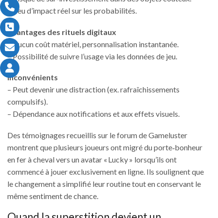
– Peu d’impact réel sur les probabilités.
Avantages des rituels digitaux
– Aucun coût matériel, personnalisation instantanée.
– Possibilité de suivre l’usage via les données de jeu.
Inconvénients
– Peut devenir une distraction (ex. rafraîchissements
compulsifs).
– Dépendance aux notifications et aux effets visuels.
Des témoignages recueillis sur le forum de Gameluster
montrent que plusieurs joueurs ont migré du porte‑bonheur
en fer à cheval vers un avatar « Lucky » lorsqu’ils ont
commencé à jouer exclusivement en ligne. Ils soulignent que
le changement a simplifié leur routine tout en conservant le
même sentiment de chance.
Quand la superstition devient un