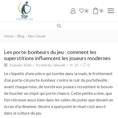
0
0
Home
Blog
Non Classé
Les porte‑bonheurs du jeu : comment les
superstitions influencent les joueurs modernes
3 janvier 2026
/
Posted by
lalaouih
/
25
/
0
Le cliquetis d’une pièce qui tombe dans la main, le frottement
d’un porte‑clé porte‑bonheur contre le cuir du portefeuille :
avant chaque mise, de nombreux joueurs ressentent le besoin
de toucher un objet qui porte chance. Cette petite scène, que
l’on retrouve aussi bien dans les salles de poker que devant un
écran d’ordinateur, illustre à quel point le rituel s’est ancré
dans la culture du jeu.