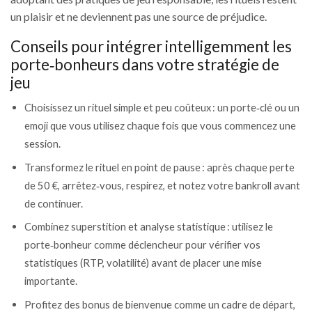
un plaisir et ne deviennent pas une source de préjudice.
Conseils pour intégrer intelligemment les
porte‑bonheurs dans votre stratégie de
jeu
Choisissez un rituel simple et peu coûteux : un porte‑clé ou un
emoji que vous utilisez chaque fois que vous commencez une
session.
Transformez le rituel en point de pause : après chaque perte
de 50 €, arrêtez‑vous, respirez, et notez votre bankroll avant
de continuer.
Combinez superstition et analyse statistique : utilisez le
porte‑bonheur comme déclencheur pour vérifier vos
statistiques (RTP, volatilité) avant de placer une mise
importante.
Profitez des bonus de bienvenue comme un cadre de départ,