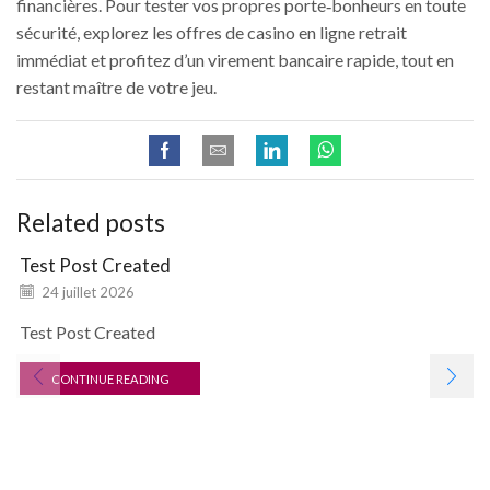
financières. Pour tester vos propres porte‑bonheurs en toute
sécurité, explorez les offres de casino en ligne retrait
immédiat et profitez d’un virement bancaire rapide, tout en
restant maître de votre jeu.
Related posts
Test Post Created
24 juillet 2026
Test Post Created
CONTINUE READING