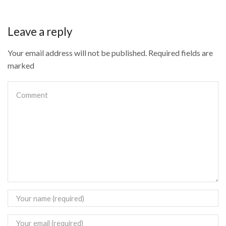
Leave a reply
Your email address will not be published. Required fields are
marked