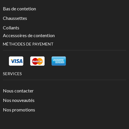
Bas de contetion
Chaussettes
Collants
Accessoires de contention
MÉTHODES DE PAYEMENT
SERVICES
Nous contacter
Nos nouveautés
Nos promotions