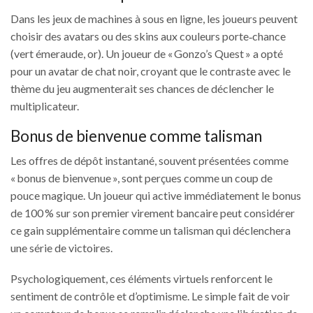
Dans les jeux de machines à sous en ligne, les joueurs peuvent
choisir des avatars ou des skins aux couleurs porte‑chance
(vert émeraude, or). Un joueur de « Gonzo’s Quest » a opté
pour un avatar de chat noir, croyant que le contraste avec le
thème du jeu augmenterait ses chances de déclencher le
multiplicateur.
Bonus de bienvenue comme talisman
Les offres de dépôt instantané, souvent présentées comme
« bonus de bienvenue », sont perçues comme un coup de
pouce magique. Un joueur qui active immédiatement le bonus
de 100 % sur son premier virement bancaire peut considérer
ce gain supplémentaire comme un talisman qui déclenchera
une série de victoires.
Psychologiquement, ces éléments virtuels renforcent le
sentiment de contrôle et d’optimisme. Le simple fait de voir