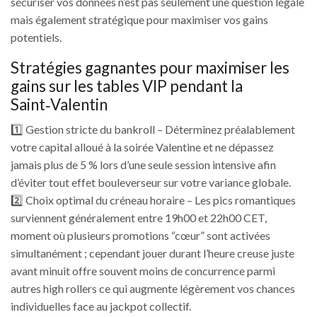
sécuriser vos données n’est pas seulement une question légale
mais également stratégique pour maximiser vos gains
potentiels.
Stratégies gagnantes pour maximiser les
gains sur les tables VIP pendant la
Saint‑Valentin
1️⃣ Gestion stricte du bankroll – Déterminez préalablement
votre capital alloué à la soirée Valentine et ne dépassez
jamais plus de 5 % lors d’une seule session intensive afin
d’éviter tout effet bouleverseur sur votre variance globale.
2️⃣ Choix optimal du créneau horaire – Les pics romantiques
surviennent généralement entre 19h00 et 22h00 CET,
moment où plusieurs promotions “cœur” sont activées
simultanément ; cependant jouer durant l’heure creuse juste
avant minuit offre souvent moins de concurrence parmi
autres high rollers ce qui augmente légèrement vos chances
individuelles face au jackpot collectif.