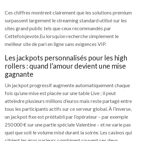
Ces chiffres montrent clairement que les solutions premium
surpassent largement le streaming standard utilisé sur les
sites grand public tels que ceux recommandés par
Cettefoisjevote.Eu lorsqu’on recherche simplement le
meilleur site de pari en ligne sans exigences VIP.
Les jackpots personnalisés pour les high
rollers : quand l’amour devient une mise
gagnante
Un jackpot progressif augmente automatiquement chaque
fois qu’une mise est placée sur une table Live ; il peut
atteindre plusieurs millions d’euros mais reste partagé entre
tous les participants actifs sur ce serveur global. À l’inverse,
un jackpot fixe est préétabli par l’opérateur – par exemple
250 000 € sur une partie spéciale Valentine – et ne varie pas
quel que soit le volume misé durant la soirée. Les casinos qui
ciblent les gros parieurs combinent souvent ces deux