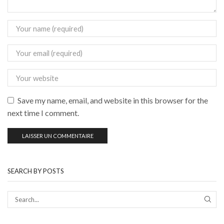
Save my name, email, and website in this browser for the
next time I comment.
SEARCH BY POSTS