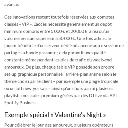
avancé.
Ces innovations restent toutefois réservées aux comptes
classés « VIP ». L’accès nécessite généralement un dépôt
minimum compris entre 5 000 € et 20 000 €, ainsi qu’un
volume mensuel supérieur à 50 000 €. Une fois admis, le
joueur bénéficie d’un serveur dédié où aucune autre session ne
partage sa bande passante ; cela garantit une qualité
constante même pendant les pics de trafic du week‑end
amoureux. De plus, chaque table VIP possède son propre
set‑up graphique personnalisé : arrière‑plan animé selon le
thème choisi par le client – par exemple une plage tropicale
ou un loft new‑yorkais – ainsi qu’un choix parmi plusieurs
playlists musicales premium gérées par des DJ live via API
Spotify Business.
Exemple spécial « Valentine’s Night »
Pour célébrer le jour des amoureux, plusieurs opérateurs