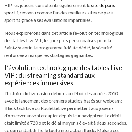
VIP, les joueurs consultent régulièrement le
site de paris
sportif
, reconnu comme l’un des meilleurs sites de paris
sportifs grâce à ses évaluations impartiales.
Nous explorerons dans cet article l’évolution technologique
des tables Live VIP, les jackpots personnalisés pour la
Saint‑Valentin, le programme fidélité dédié, la sécurité
renforcée ainsi que les stratégies gagnantes.
L’évolution technologique des tables Live
VIP : du streaming standard aux
expériences immersives
L’histoire du live casino débute au début des années 2010
avec le lancement des premiers studios basés sur webcam :
BlackJackLive ou RouletteLive permettent aux joueurs
d’observer un vrai croupier depuis leur navigateur. Le débit
était limité à 720 p et le délai moyen s’élevait à deux secondes,
ce qui rendait difficile toute interaction fluide. Malgré ces