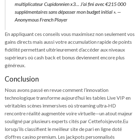
multiplicateur Cupidonnien x3… J’ai fini avec €215 000
supplémentaires sans dépasser mon budget initial ».
—
Anonymous French Player
En appliquant ces conseils vous maximisez non seulement vos
gains directs mais aussi votre accumulation rapide de points
fidélité permettant ultérieurement d’accéder aux niveaux
supérieurs où cash back et bonus deviennent encore plus
généreux.
Conclusion
Nous avons passé en revue comment l’innovation
technologique transforme aujourd’hui les tables Live VIP en
véritables scènes immersives où streaming ultra‑HD
rencontre réalité augmentée voire virtuelle—un atout majeur
souligné par plusieurs experts cités par Cettefoisjevote.Eu
lorsqu’ils classifient le meilleur site de pari en ligne doté
d’offres casino premium. Les jackpots personnalisés