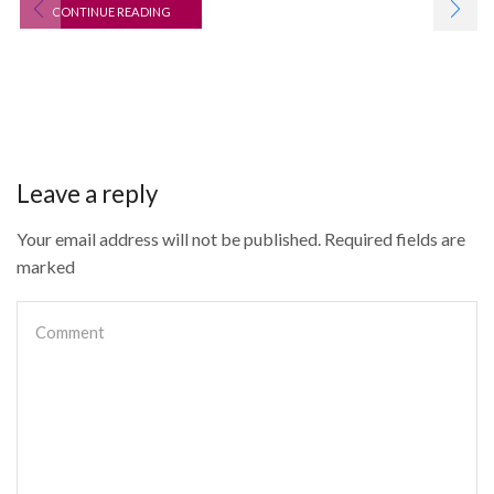
CONTINUE READING
Leave a reply
Your email address will not be published. Required fields are
marked