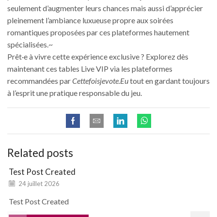
seulement d’augmenter leurs chances mais aussi d’apprécier
pleinement l’ambiance luxueuse propre aux soirées
romantiques proposées par ces plateformes hautement
spécialisées.~
Prêt·e à vivre cette expérience exclusive ? Explorez dès
maintenant ces tables Live VIP via les plateformes
recommandées par
Cettefoisjevote.Eu
tout en gardant toujours
à l’esprit une pratique responsable du jeu.​
Related posts
Test Post Created
24 juillet 2026
Test Post Created