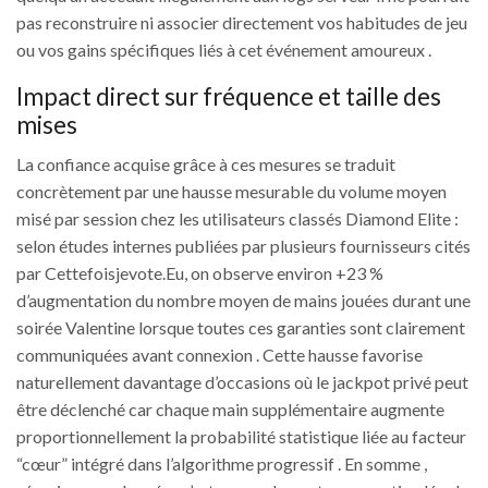
pas reconstruire ni associer directement vos habitudes de jeu
ou vos gains spécifiques liés à cet événement amoureux .
Impact direct sur fréquence et taille des
mises
La confiance acquise grâce à ces mesures se traduit
concrètement par une hausse mesurable du volume moyen
misé par session chez les utilisateurs classés Diamond Elite :
selon études internes publiées par plusieurs fournisseurs cités
par Cettefoisjevote.Eu, on observe environ +23 %
d’augmentation du nombre moyen de mains jouées durant une
soirée Valentine lorsque toutes ces garanties sont clairement
communiquées avant connexion . Cette hausse favorise
naturellement davantage d’occasions où le jackpot privé peut
être déclenché car chaque main supplémentaire augmente
proportionnellement la probabilité statistique liée au facteur
“cœur” intégré dans l’algorithme progressif . En somme ,