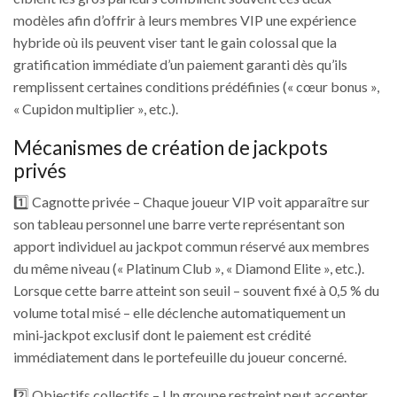
modèles afin d’offrir à leurs membres VIP une expérience
hybride où ils peuvent viser tant le gain colossal que la
gratification immédiate d’un paiement garanti dès qu’ils
remplissent certaines conditions prédéfinies (« cœur bonus »,
« Cupidon multiplier », etc.).
Mécanismes de création de jackpots
privés
1️⃣ Cagnotte privée – Chaque joueur VIP voit apparaître sur
son tableau personnel une barre verte représentant son
apport individuel au jackpot commun réservé aux membres
du même niveau (« Platinum Club », « Diamond Elite », etc.).
Lorsque cette barre atteint son seuil – souvent fixé à 0,5 % du
volume total misé – elle déclenche automatiquement un
mini‑jackpot exclusif dont le paiement est crédité
immédiatement dans le portefeuille du joueur concerné.
2️⃣ Objectifs collectifs – Un groupe restreint peut accepter