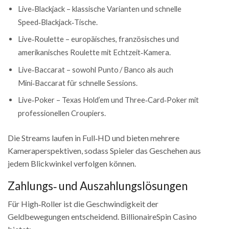
Live‑Blackjack – klassische Varianten und schnelle
Speed‑Blackjack‑Tische.
Live‑Roulette – europäisches, französisches und
amerikanisches Roulette mit Echtzeit‑Kamera.
Live‑Baccarat – sowohl Punto / Banco als auch
Mini‑Baccarat für schnelle Sessions.
Live‑Poker – Texas Hold’em und Three‑Card‑Poker mit
professionellen Croupiers.
Die Streams laufen in Full‑HD und bieten mehrere
Kameraperspektiven, sodass Spieler das Geschehen aus
jedem Blickwinkel verfolgen können.
Zahlungs‑ und Auszahlungslösungen
Für High‑Roller ist die Geschwindigkeit der
Geldbewegungen entscheidend. BillionaireSpin Casino