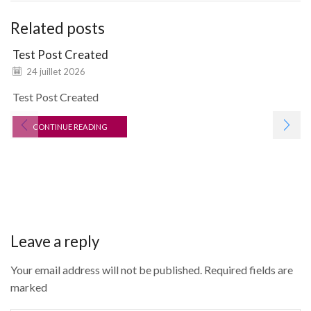
Related posts
Test Post Created
24 juillet 2026
Test Post Created
CONTINUE READING
Leave a reply
Your email address will not be published. Required fields are
marked