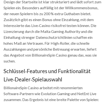
Design der Startseite ist klar strukturiert und lädt sofort zum
Spielen ein. Besonders auffällig ist der Willkommensbonus,
der neuen Spielern bis zu 200 % extra Guthaben bietet.
Zusätzlich gibt es einen Bonus ohne Einzahlung, mit dem
Interessierte das Live‑Casino risikofrei testen können. Die
Lizenzierung durch die Malta Gaming Authority und die
Einhaltung strenger Datenschutzrichtlinien schaffen ein
hohes Maß an Vertrauen. Für High‑Roller, die schnelle
Auszahlungen und persönliche Betreuung erwarten, liefert
das Angebot von BillionaireSpin Casino genau das, was sie
suchen.
Schlüssel‑Features und Funktionalität
Live‑Dealer‑Spielauswahl
BillionaireSpin Casino arbeitet mit renommierten
Software‑Partnern wie Evolution Gaming und NetEnt Live
zusammen. Das Ergebnis ist eine breite Palette von Spielen: