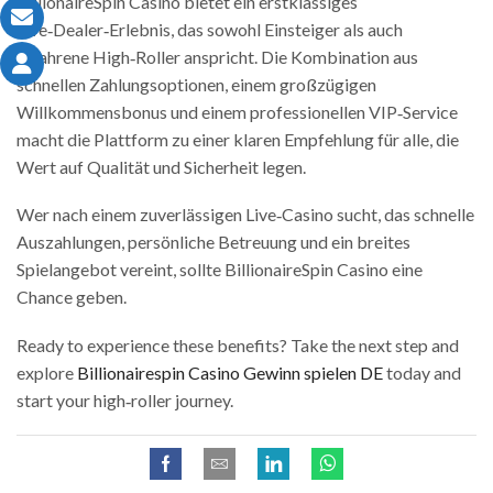
BillionaireSpin Casino bietet ein erstklassiges
Live‑Dealer‑Erlebnis, das sowohl Einsteiger als auch
erfahrene High‑Roller anspricht. Die Kombination aus
schnellen Zahlungsoptionen, einem großzügigen
Willkommensbonus und einem professionellen VIP‑Service
macht die Plattform zu einer klaren Empfehlung für alle, die
Wert auf Qualität und Sicherheit legen.
Wer nach einem zuverlässigen Live‑Casino sucht, das schnelle
Auszahlungen, persönliche Betreuung und ein breites
Spielangebot vereint, sollte BillionaireSpin Casino eine
Chance geben.
Ready to experience these benefits? Take the next step and
explore
Billionairespin Casino Gewinn spielen DE
today and
start your high‑roller journey.