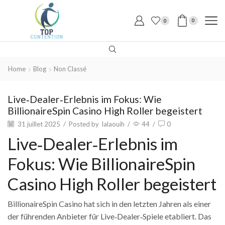
0
0
Home
Blog
Non Classé
Live‑Dealer‑Erlebnis im Fokus: Wie
BillionaireSpin Casino High Roller begeistert
31 juillet 2025
/
Posted by
lalaouih
/
44
/
0
Live‑Dealer‑Erlebnis im
Fokus: Wie BillionaireSpin
Casino High Roller begeistert
BillionaireSpin Casino hat sich in den letzten Jahren als einer
der führenden Anbieter für Live‑Dealer‑Spiele etabliert. Das