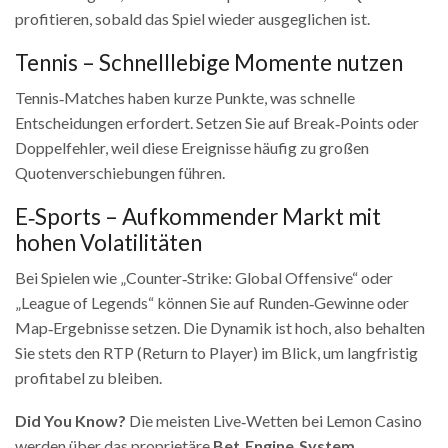
profitieren, sobald das Spiel wieder ausgeglichen ist.
Tennis – Schnelllebige Momente nutzen
Tennis‑Matches haben kurze Punkte, was schnelle
Entscheidungen erfordert. Setzen Sie auf Break‑Points oder
Doppelfehler, weil diese Ereignisse häufig zu großen
Quotenverschiebungen führen.
E‑Sports – Aufkommender Markt mit
hohen Volatilitäten
Bei Spielen wie „Counter‑Strike: Global Offensive“ oder
„League of Legends“ können Sie auf Runden‑Gewinne oder
Map‑Ergebnisse setzen. Die Dynamik ist hoch, also behalten
Sie stets den RTP (Return to Player) im Blick, um langfristig
profitabel zu bleiben.
Did You Know?
Die meisten Live‑Wetten bei Lemon Casino
werden über das proprietäre
Bet‑Engine‑System