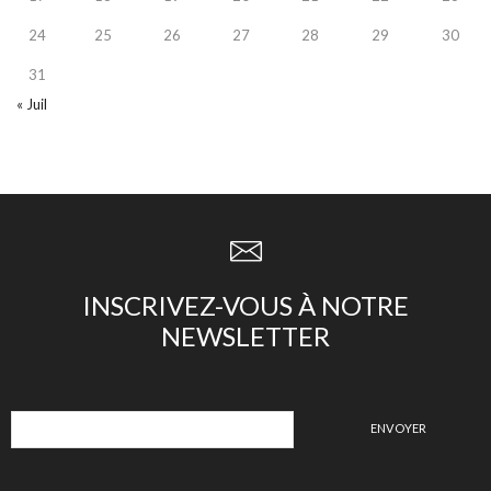
24
25
26
27
28
29
30
31
« Juil
INSCRIVEZ-VOUS À NOTRE
NEWSLETTER