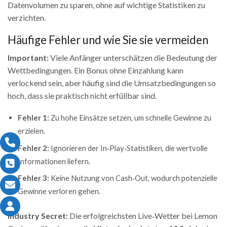
Datenvolumen zu sparen, ohne auf wichtige Statistiken zu
verzichten.
Häufige Fehler und wie Sie sie vermeiden
Important:
Viele Anfänger unterschätzen die Bedeutung der
Wettbedingungen. Ein Bonus ohne Einzahlung kann
verlockend sein, aber häufig sind die Umsatzbedingungen so
hoch, dass sie praktisch nicht erfüllbar sind.
Fehler 1:
Zu hohe Einsätze setzen, um schnelle Gewinne zu
erzielen.
Fehler 2:
Ignorieren der In‑Play‑Statistiken, die wertvolle
Informationen liefern.
Fehler 3:
Keine Nutzung von Cash‑Out, wodurch potenzielle
Gewinne verloren gehen.
Industry Secret:
Die erfolgreichsten Live‑Wetter bei Lemon