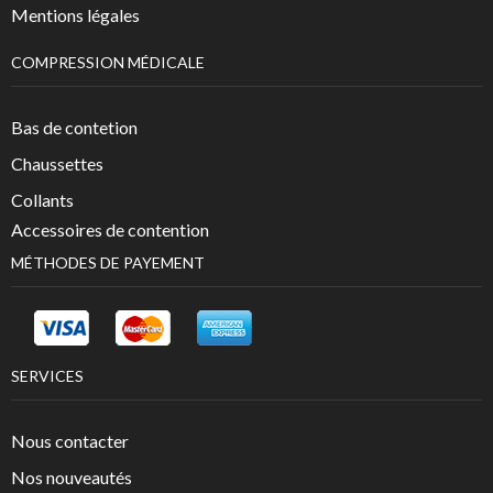
Mentions légales
COMPRESSION MÉDICALE
Bas de contetion
Chaussettes
Collants
Accessoires de contention
MÉTHODES DE PAYEMENT
SERVICES
Nous contacter
Nos nouveautés