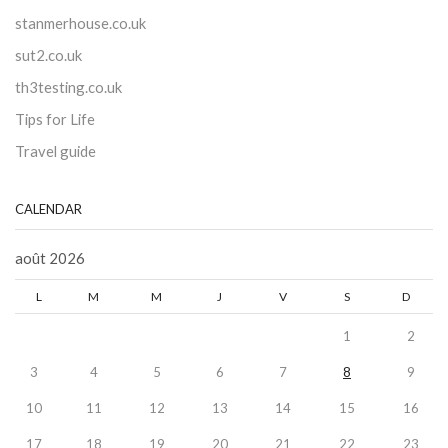
stanmerhouse.co.uk
sut2.co.uk
th3testing.co.uk
Tips for Life
Travel guide
CALENDAR
août 2026
L
M
M
J
V
S
D
1
2
3
4
5
6
7
8
9
10
11
12
13
14
15
16
17
18
19
20
21
22
23