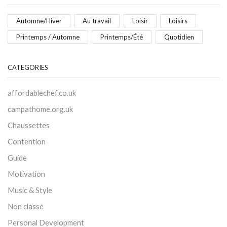
Automne/Hiver
Au travail
Loisir
Loisirs
Printemps / Automne
Printemps/Été
Quotidien
CATEGORIES
affordablechef.co.uk
campathome.org.uk
Chaussettes
Contention
Guide
Motivation
Music & Style
Non classé
Personal Development