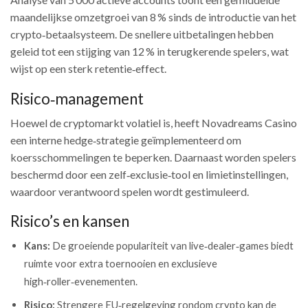
maandelijkse omzetgroei van 8 % sinds de introductie van het
crypto‑betaalsysteem. De snellere uitbetalingen hebben
geleid tot een stijging van 12 % in terugkerende spelers, wat
wijst op een sterk retentie‑effect.
Risico‑management
Hoewel de cryptomarkt volatiel is, heeft Novadreams Casino
een interne hedge‑strategie geïmplementeerd om
koersschommelingen te beperken. Daarnaast worden spelers
beschermd door een zelf‑exclusie‑tool en limietinstellingen,
waardoor verantwoord spelen wordt gestimuleerd.
Risico’s en kansen
Kans:
De groeiende populariteit van live‑dealer‑games biedt
ruimte voor extra toernooien en exclusieve
high‑roller‑evenementen.
Risico:
Strengere EU‑regelgeving rondom crypto kan de