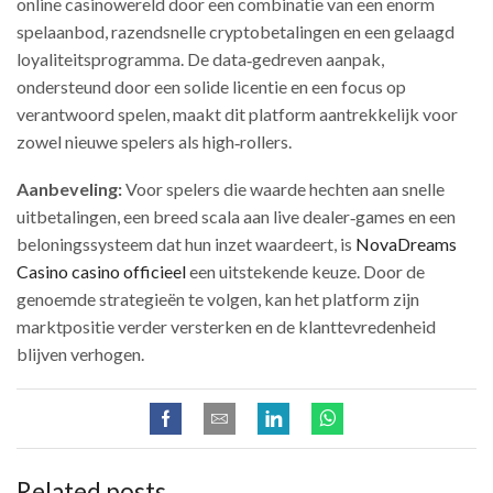
online casinowereld door een combinatie van een enorm
spelaanbod, razendsnelle cryptobetalingen en een gelaagd
loyaliteitsprogramma. De data‑gedreven aanpak,
ondersteund door een solide licentie en een focus op
verantwoord spelen, maakt dit platform aantrekkelijk voor
zowel nieuwe spelers als high‑rollers.
Aanbeveling:
Voor spelers die waarde hechten aan snelle
uitbetalingen, een breed scala aan live dealer‑games en een
beloningssysteem dat hun inzet waardeert, is
NovaDreams
Casino casino officieel
een uitstekende keuze. Door de
genoemde strategieën te volgen, kan het platform zijn
marktpositie verder versterken en de klanttevredenheid
blijven verhogen.
Related posts