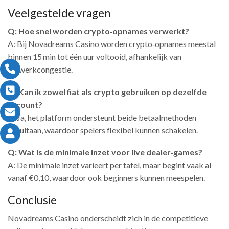
Veelgestelde vragen
Q: Hoe snel worden crypto‑opnames verwerkt?
A: Bij Novadreams Casino worden crypto‑opnames meestal
binnen 15 min tot één uur voltooid, afhankelijk van
netwerkcongestie.
Q: Kan ik zowel fiat als crypto gebruiken op dezelfde
account?
A: Ja, het platform ondersteunt beide betaalmethoden
simultaan, waardoor spelers flexibel kunnen schakelen.
Q: Wat is de minimale inzet voor live dealer‑games?
A: De minimale inzet varieert per tafel, maar begint vaak al
vanaf €0,10, waardoor ook beginners kunnen meespelen.
Conclusie
Novadreams Casino onderscheidt zich in de competitieve