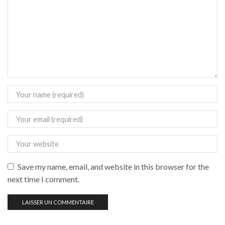
Save my name, email, and website in this browser for the
next time I comment.