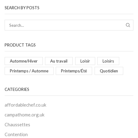
SEARCH BY POSTS
PRODUCT TAGS
Automne/Hiver
Au travail
Loisir
Loisirs
Printemps / Automne
Printemps/Été
Quotidien
CATEGORIES
affordablechef.co.uk
campathome.org.uk
Chaussettes
Contention