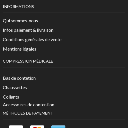
INFORMATIONS
Qui sommes-nous
Infos paiement & livraison
Conditions générales de vente
Mentions légales
COMPRESSION MÉDICALE
Bas de contetion
Chaussettes
Collants
Accessoires de contention
MÉTHODES DE PAYEMENT