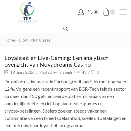
0
0
Home
Blog
Non Classé
Loyaliteit en Live‑Gaming: Een analytisch
overzicht van Novadreams Casino
13 mars 2026
/
Posted by
lalaouih
/
43
/
0
De online casinamarkt in Europa groeit jaarlijks met ongeveer
12 %. Volgens een recent rapport van EGR‑Tech telt de sector
nu meer dan 150 gelicentieerde platforms, waarvan een
aanzienlijk deel zich richt op live‑dealer‑games en
crypto‑betalingen. Spelers zoeken steeds vaker een
combinatie van een breed spelaanbod, snelle uitbetalingen en
een betrouwbaar loyaliteitsprogramma.