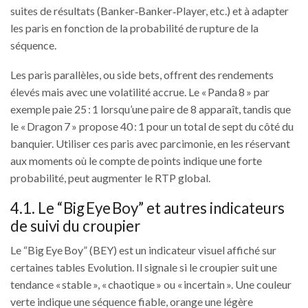
suites de résultats (Banker‑Banker‑Player, etc.) et à adapter
les paris en fonction de la probabilité de rupture de la
séquence.
Les paris parallèles, ou side bets, offrent des rendements
élevés mais avec une volatilité accrue. Le « Panda 8 » par
exemple paie 25 : 1 lorsqu’une paire de 8 apparaît, tandis que
le « Dragon 7 » propose 40 : 1 pour un total de sept du côté du
banquier. Utiliser ces paris avec parcimonie, en les réservant
aux moments où le compte de points indique une forte
probabilité, peut augmenter le RTP global.
4.1. Le “Big Eye Boy” et autres indicateurs
de suivi du croupier
Le “Big Eye Boy” (BEY) est un indicateur visuel affiché sur
certaines tables Evolution. Il signale si le croupier suit une
tendance « stable », « chaotique » ou « incertain ». Une couleur
verte indique une séquence fiable, orange une légère