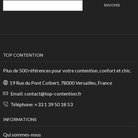
TOP CONTENTION
Plus de 500 références pour votre contention, confort et chic.
19 Rue du Pont Colbert, 78000 Versailles, France
Email:
contact@top-contention.fr
Téléphone:
+33 1 39 50 18 53
INFORMATIONS
Qui sommes-nous