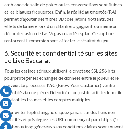
ambiance de salle de poker où les conversations sont fluides
et les blagues fréquentes. Enfin, la réalité augmentée (RA)
permet d’ajouter des filtres 3D : des jetons flottants, des
effets de lumière lors d’un « Banker » gagnant, ou même un
décor de casino de Las Vegas en arrière‑plan. Ces options
renforcent l’immersion sans affecter le résultat du jeu.
6. Sécurité et confidentialité sur les sites
de Live Baccarat
Tous les casinos sérieux utilisent le cryptage SSL 256 bits
pour protéger les échanges de données entre le joueur et le
serveur. Le processus KYC (Know Your Customer) vérifie
l’identité via une pièce d’identité et un justificatif de domicile,
limitant les fraudes et les comptes multiples.
Pour éviter le phishing, ne cliquez jamais sur des liens non
sollicités et privilégiez les URL commençant par « https:// ».
Les bonus trop généreux sans conditions claires sont souvent