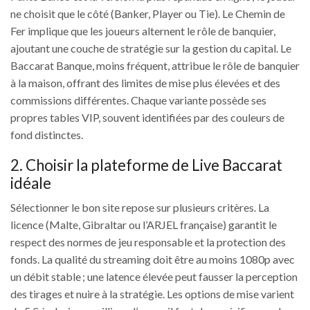
ne choisit que le côté (Banker, Player ou Tie). Le Chemin de
Fer implique que les joueurs alternent le rôle de banquier,
ajoutant une couche de stratégie sur la gestion du capital. Le
Baccarat Banque, moins fréquent, attribue le rôle de banquier
à la maison, offrant des limites de mise plus élevées et des
commissions différentes. Chaque variante possède ses
propres tables VIP, souvent identifiées par des couleurs de
fond distinctes.
2. Choisir la plateforme de Live Baccarat
idéale
Sélectionner le bon site repose sur plusieurs critères. La
licence (Malte, Gibraltar ou l’ARJEL française) garantit le
respect des normes de jeu responsable et la protection des
fonds. La qualité du streaming doit être au moins 1080p avec
un débit stable ; une latence élevée peut fausser la perception
des tirages et nuire à la stratégie. Les options de mise varient