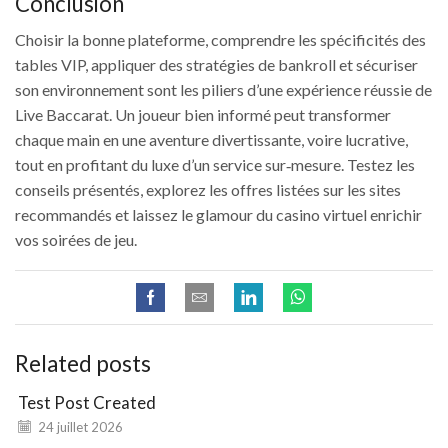
Conclusion
Choisir la bonne plateforme, comprendre les spécificités des
tables VIP, appliquer des stratégies de bankroll et sécuriser
son environnement sont les piliers d’une expérience réussie de
Live Baccarat. Un joueur bien informé peut transformer
chaque main en une aventure divertissante, voire lucrative,
tout en profitant du luxe d’un service sur‑mesure. Testez les
conseils présentés, explorez les offres listées sur les sites
recommandés et laissez le glamour du casino virtuel enrichir
vos soirées de jeu.
Related posts
Test Post Created
24 juillet 2026