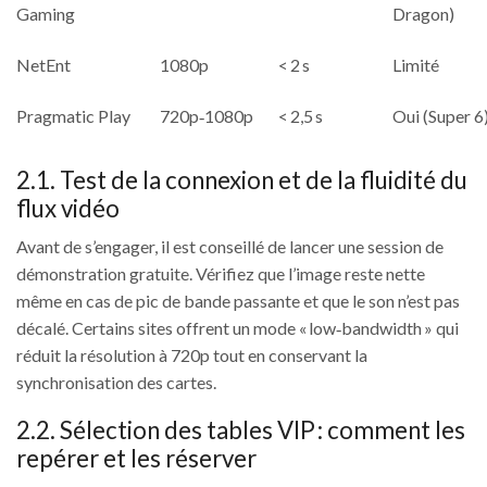
Gaming
Dragon)
NetEnt
1080p
< 2 s
Limité
Pragmatic Play
720p‑1080p
< 2,5 s
Oui (Super 6
2.1. Test de la connexion et de la fluidité du
flux vidéo
Avant de s’engager, il est conseillé de lancer une session de
démonstration gratuite. Vérifiez que l’image reste nette
même en cas de pic de bande passante et que le son n’est pas
décalé. Certains sites offrent un mode « low‑bandwidth » qui
réduit la résolution à 720p tout en conservant la
synchronisation des cartes.
2.2. Sélection des tables VIP : comment les
repérer et les réserver