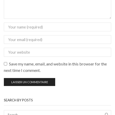
Save my name, email, and website in this browser for the
next time I comment.
SEARCH BY POSTS