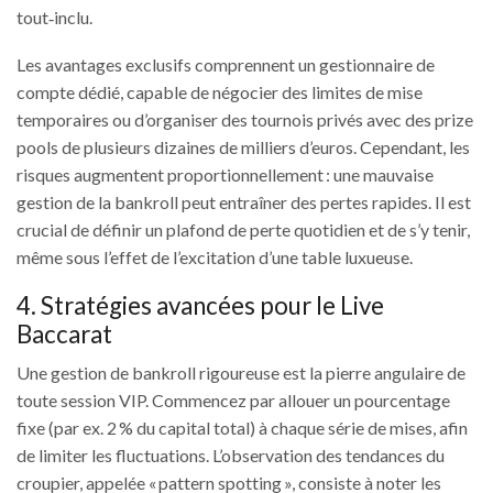
tout‑inclu.
Les avantages exclusifs comprennent un gestionnaire de
compte dédié, capable de négocier des limites de mise
temporaires ou d’organiser des tournois privés avec des prize
pools de plusieurs dizaines de milliers d’euros. Cependant, les
risques augmentent proportionnellement : une mauvaise
gestion de la bankroll peut entraîner des pertes rapides. Il est
crucial de définir un plafond de perte quotidien et de s’y tenir,
même sous l’effet de l’excitation d’une table luxueuse.
4. Stratégies avancées pour le Live
Baccarat
Une gestion de bankroll rigoureuse est la pierre angulaire de
toute session VIP. Commencez par allouer un pourcentage
fixe (par ex. 2 % du capital total) à chaque série de mises, afin
de limiter les fluctuations. L’observation des tendances du
croupier, appelée « pattern spotting », consiste à noter les