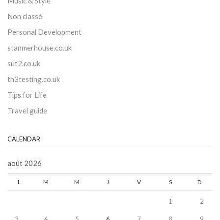
Music & Style
Non classé
Personal Development
stanmerhouse.co.uk
sut2.co.uk
th3testing.co.uk
Tips for Life
Travel guide
CALENDAR
août 2026
L
M
M
J
V
S
D
1
2
3
4
5
6
7
8
9