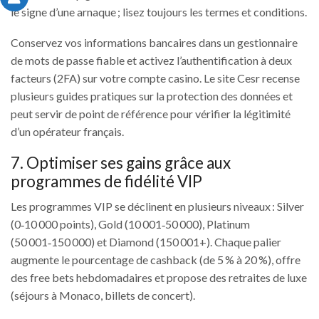
le signe d’une arnaque ; lisez toujours les termes et conditions.
Conservez vos informations bancaires dans un gestionnaire
de mots de passe fiable et activez l’authentification à deux
facteurs (2FA) sur votre compte casino. Le site Cesr recense
plusieurs guides pratiques sur la protection des données et
peut servir de point de référence pour vérifier la légitimité
d’un opérateur français.
7. Optimiser ses gains grâce aux
programmes de fidélité VIP
Les programmes VIP se déclinent en plusieurs niveaux : Silver
(0‑10 000 points), Gold (10 001‑50 000), Platinum
(50 001‑150 000) et Diamond (150 001+). Chaque palier
augmente le pourcentage de cashback (de 5 % à 20 %), offre
des free bets hebdomadaires et propose des retraites de luxe
(séjours à Monaco, billets de concert).