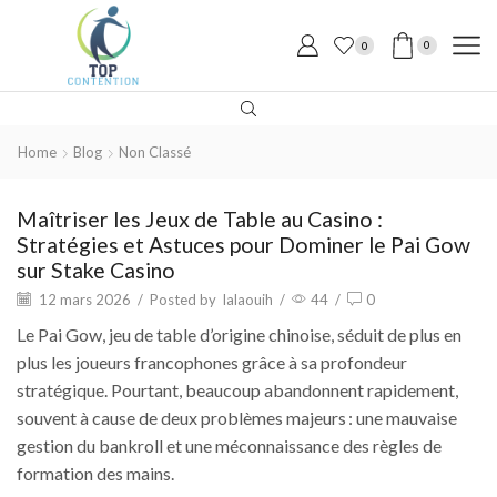
0
0
Home
Blog
Non Classé
Maîtriser les Jeux de Table au Casino :
Stratégies et Astuces pour Dominer le Pai Gow
sur Stake Casino
12 mars 2026
/
Posted by
lalaouih
/
44
/
0
Le Pai Gow, jeu de table d’origine chinoise, séduit de plus en
plus les joueurs francophones grâce à sa profondeur
stratégique. Pourtant, beaucoup abandonnent rapidement,
souvent à cause de deux problèmes majeurs : une mauvaise
gestion du bankroll et une méconnaissance des règles de
formation des mains.