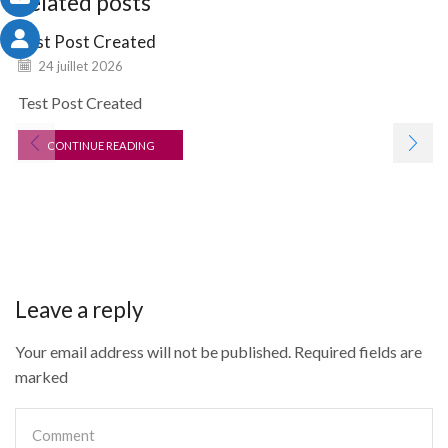
Related posts
Test Post Created
24 juillet 2026
Test Post Created
CONTINUE READING
Leave a reply
Your email address will not be published. Required fields are
marked