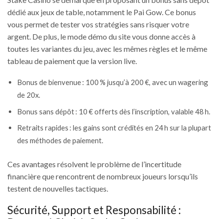
dédié aux jeux de table, notamment le Pai Gow. Ce bonus
vous permet de tester vos stratégies sans risquer votre
argent. De plus, le mode démo du site vous donne accès à
toutes les variantes du jeu, avec les mêmes règles et le même
tableau de paiement que la version live.
Bonus de bienvenue : 100 % jusqu’à 200 €, avec un wagering
de 20x.
Bonus sans dépôt : 10 € offerts dès l’inscription, valable 48 h.
Retraits rapides : les gains sont crédités en 24 h sur la plupart
des méthodes de paiement.
Ces avantages résolvent le problème de l’incertitude
financière que rencontrent de nombreux joueurs lorsqu’ils
testent de nouvelles tactiques.
Sécurité, Support et Responsabilité :