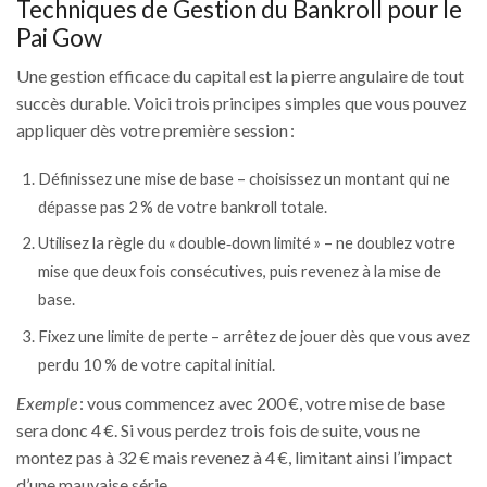
Techniques de Gestion du Bankroll pour le
Pai Gow
Une gestion efficace du capital est la pierre angulaire de tout
succès durable. Voici trois principes simples que vous pouvez
appliquer dès votre première session :
Définissez une mise de base – choisissez un montant qui ne
dépasse pas 2 % de votre bankroll totale.
Utilisez la règle du « double‑down limité » – ne doublez votre
mise que deux fois consécutives, puis revenez à la mise de
base.
Fixez une limite de perte – arrêtez de jouer dès que vous avez
perdu 10 % de votre capital initial.
Exemple
: vous commencez avec 200 €, votre mise de base
sera donc 4 €. Si vous perdez trois fois de suite, vous ne
montez pas à 32 € mais revenez à 4 €, limitant ainsi l’impact
d’une mauvaise série.