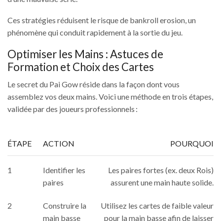
Ces stratégies réduisent le risque de bankroll erosion, un
phénomène qui conduit rapidement à la sortie du jeu.
Optimiser les Mains : Astuces de
Formation et Choix des Cartes
Le secret du Pai Gow réside dans la façon dont vous
assemblez vos deux mains. Voici une méthode en trois étapes,
validée par des joueurs professionnels :
ÉTAPE
ACTION
POURQUOI
1
Identifier les
Les paires fortes (ex. deux Rois)
paires
assurent une main haute solide.
2
Construire la
Utilisez les cartes de faible valeur
main basse
pour la main basse afin de laisser