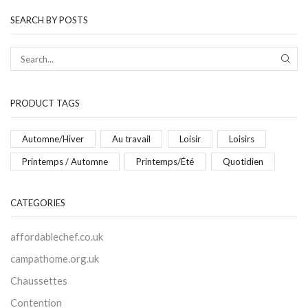
SEARCH BY POSTS
PRODUCT TAGS
Automne/Hiver
Au travail
Loisir
Loisirs
Printemps / Automne
Printemps/Été
Quotidien
CATEGORIES
affordablechef.co.uk
campathome.org.uk
Chaussettes
Contention