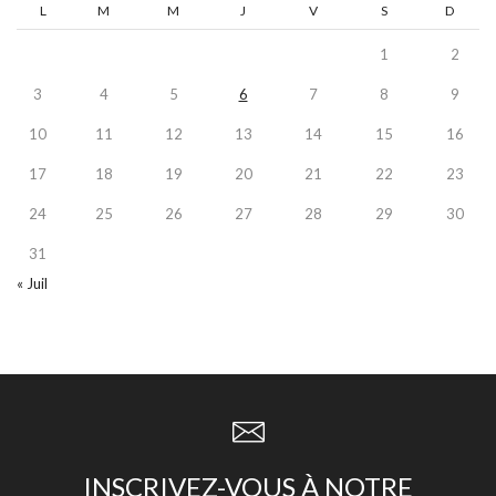
L
M
M
J
V
S
D
1
2
3
4
5
6
7
8
9
10
11
12
13
14
15
16
17
18
19
20
21
22
23
24
25
26
27
28
29
30
31
« Juil
INSCRIVEZ-VOUS À NOTRE