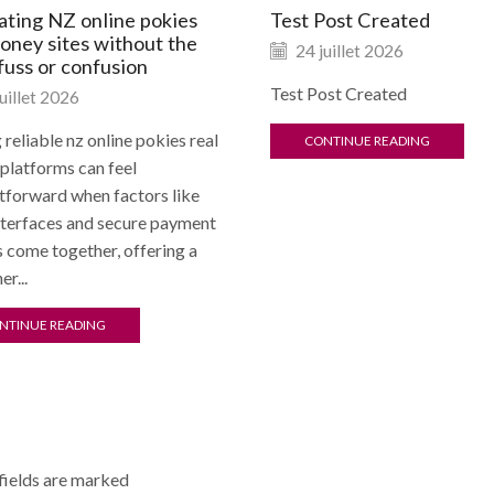
ating NZ online pokies
Test Post Created
oney sites without the
24 juillet 2026
fuss or confusion
Test Post Created
uillet 2026
 reliable nz online pokies real
CONTINUE READING
platforms can feel
tforward when factors like
nterfaces and secure payment
 come together, offering a
r...
NTINUE READING
 fields are marked