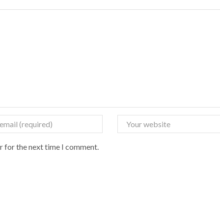
r for the next time I comment.