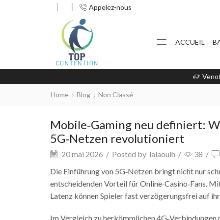
Appelez-nous
ACCUEIL
B
Venof
Home
Blog
Non Classé
Mobile‑Gaming neu definiert: Wi
5G‑Netzen revolutioniert
20 mai 2026
/
Posted by
lalaouih
/
38
/
Die Einführung von 5G‑Netzen bringt nicht nur sch
entscheidenden Vorteil für Online‑Casino‑Fans. M
Latenz können Spieler fast verzögerungsfrei auf ihr
Im Vergleich zu herkömmlichen 4G‑Verbindungen r