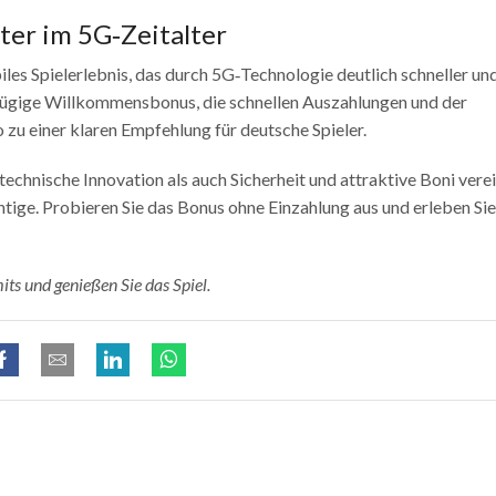
iter im 5G‑Zeitalter
es Spielerlebnis, das durch 5G‑Technologie deutlich schneller un
ßzügige Willkommensbonus, die schnellen Auszahlungen und der
u einer klaren Empfehlung für deutsche Spieler.
echnische Innovation als auch Sicherheit und attraktive Boni verei
tige. Probieren Sie das Bonus ohne Einzahlung aus und erleben Sie
ts und genießen Sie das Spiel.