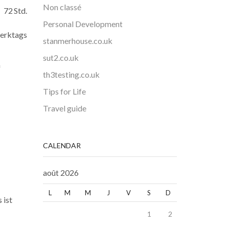
Non classé
72 Std.
Personal Development
erktags
stanmerhouse.co.uk
sut2.co.uk
n
th3testing.co.uk
Tips for Life
Travel guide
CALENDAR
août 2026
L
M
M
J
V
S
D
 ist
1
2