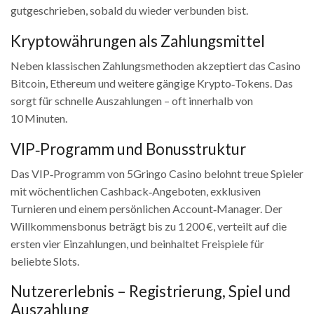
gutgeschrieben, sobald du wieder verbunden bist.
Kryptowährungen als Zahlungsmittel
Neben klassischen Zahlungsmethoden akzeptiert das Casino
Bitcoin, Ethereum und weitere gängige Krypto‑Tokens. Das
sorgt für schnelle Auszahlungen – oft innerhalb von
10 Minuten.
VIP‑Programm und Bonusstruktur
Das VIP‑Programm von 5Gringo Casino belohnt treue Spieler
mit wöchentlichen Cashback‑Angeboten, exklusiven
Turnieren und einem persönlichen Account‑Manager. Der
Willkommensbonus beträgt bis zu 1 200 €, verteilt auf die
ersten vier Einzahlungen, und beinhaltet Freispiele für
beliebte Slots.
Nutzererlebnis – Registrierung, Spiel und
Auszahlung