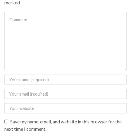
marked
Save my name, email, and website in this browser for the
next time I comment.