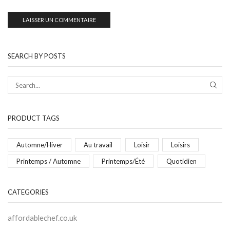
SEARCH BY POSTS
PRODUCT TAGS
Automne/Hiver
Au travail
Loisir
Loisirs
Printemps / Automne
Printemps/Été
Quotidien
CATEGORIES
affordablechef.co.uk