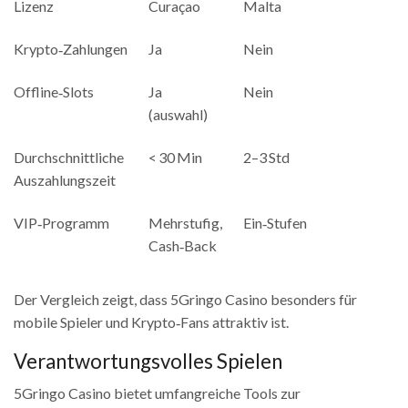
Lizenz
Curaçao
Malta
Krypto‑Zahlungen
Ja
Nein
Offline‑Slots
Ja
Nein
(auswahl)
Durchschnittliche
< 30 Min
2–3 Std
Auszahlungszeit
VIP‑Programm
Mehrstufig,
Ein‑Stufen
Cash‑Back
Der Vergleich zeigt, dass 5Gringo Casino besonders für
mobile Spieler und Krypto‑Fans attraktiv ist.
Verantwortungsvolles Spielen
5Gringo Casino bietet umfangreiche Tools zur