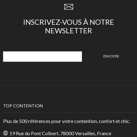
INSCRIVEZ-VOUS À NOTRE
NEWSLETTER
TOP CONTENTION
Plus de 500 références pour votre contention, confort et chic.
19 Rue du Pont Colbert, 78000 Versailles, France