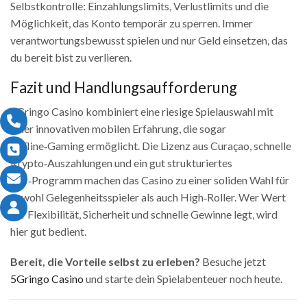
Selbstkontrolle: Einzahlungslimits, Verlustlimits und die
Möglichkeit, das Konto temporär zu sperren. Immer
verantwortungsbewusst spielen und nur Geld einsetzen, das
du bereit bist zu verlieren.
Fazit und Handlungsaufforderung
5Gringo Casino kombiniert eine riesige Spielauswahl mit
einer innovativen mobilen Erfahrung, die sogar
Offline‑Gaming ermöglicht. Die Lizenz aus Curaçao, schnelle
Krypto‑Auszahlungen und ein gut strukturiertes
VIP‑Programm machen das Casino zu einer soliden Wahl für
sowohl Gelegenheitsspieler als auch High‑Roller. Wer Wert
auf Flexibilität, Sicherheit und schnelle Gewinne legt, wird
hier gut bedient.
Bereit, die Vorteile selbst zu erleben?
Besuche jetzt
5Gringo Casino
und starte dein Spielabenteuer noch heute.