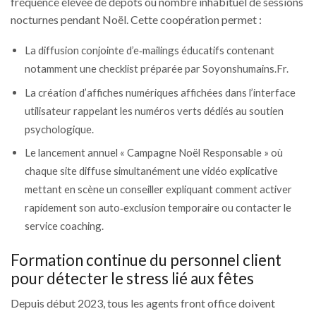
fréquence élevée de dépôts ou nombre inhabituel de sessions
nocturnes pendant Noël. Cette coopération permet :
La diffusion conjointe d’e‑mailings éducatifs contenant
notamment une checklist préparée par Soyonshumains.Fr.
La création d’affiches numériques affichées dans l’interface
utilisateur rappelant les numéros verts dédiés au soutien
psychologique.
Le lancement annuel « Campagne Noël Responsable » où
chaque site diffuse simultanément une vidéo explicative
mettant en scène un conseiller expliquant comment activer
rapidement son auto‑exclusion temporaire ou contacter le
service coaching.
Formation continue du personnel client
pour détecter le stress lié aux fêtes
Depuis début 2023, tous les agents front office doivent