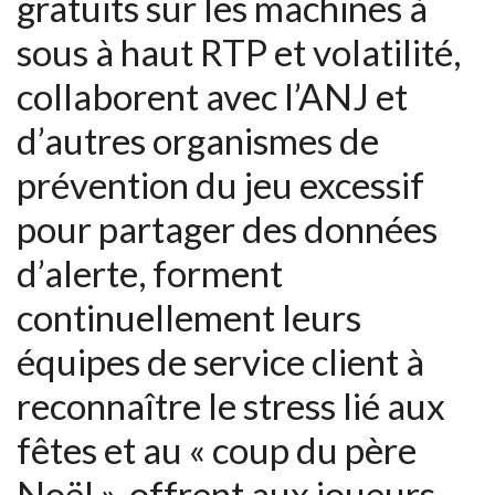
gratuits sur les machines à
sous à haut RTP et volatilité,
collaborent avec l’ANJ et
d’autres organismes de
prévention du jeu excessif
pour partager des données
d’alerte, forment
continuellement leurs
équipes de service client à
reconnaître le stress lié aux
fêtes et au « coup du père
Noël », offrent aux joueurs