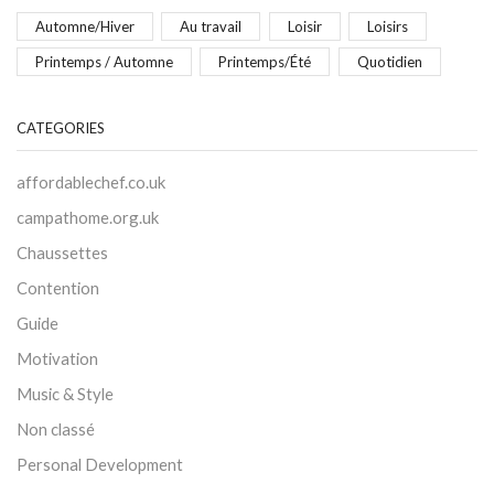
Automne/Hiver
Au travail
Loisir
Loisirs
Printemps / Automne
Printemps/Été
Quotidien
CATEGORIES
affordablechef.co.uk
campathome.org.uk
Chaussettes
Contention
Guide
Motivation
Music & Style
Non classé
Personal Development