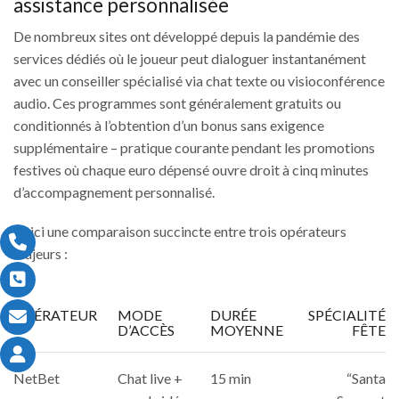
assistance personnalisée
De nombreux sites ont développé depuis la pandémie des
services dédiés où le joueur peut dialoguer instantanément
avec un conseiller spécialisé via chat texte ou visioconférence
audio. Ces programmes sont généralement gratuits ou
conditionnés à l’obtention d’un bonus sans exigence
supplémentaire – pratique courante pendant les promotions
festives où chaque euro dépensé ouvre droit à cinq minutes
d’accompagnement personnalisé.
Voici une comparaison succincte entre trois opérateurs
majeurs :
OPÉRATEUR
MODE
DURÉE
SPÉCIALITÉ
D’ACCÈS
MOYENNE
FÊTE
NetBet
Chat live +
15 min
“Santa