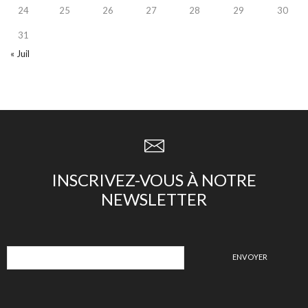
24
25
26
27
28
29
30
31
« Juil
INSCRIVEZ-VOUS À NOTRE
NEWSLETTER