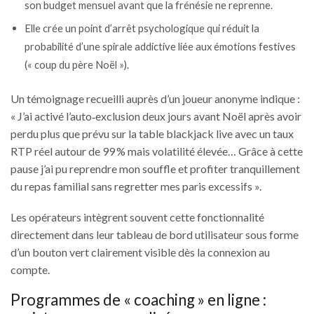
son budget mensuel avant que la frénésie ne reprenne.
Elle crée un point d’arrêt psychologique qui réduit la
probabilité d’une spirale addictive liée aux émotions festives
(« coup du père Noël »).
Un témoignage recueilli auprès d’un joueur anonyme indique :
« J’ai activé l’auto‑exclusion deux jours avant Noël après avoir
perdu plus que prévu sur la table blackjack live avec un taux
RTP réel autour de 99 % mais volatilité élevée… Grâce à cette
pause j’ai pu reprendre mon souffle et profiter tranquillement
du repas familial sans regretter mes paris excessifs ».
Les opérateurs intègrent souvent cette fonctionnalité
directement dans leur tableau de bord utilisateur sous forme
d’un bouton vert clairement visible dès la connexion au
compte.
Programmes de « coaching » en ligne :