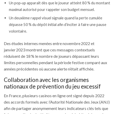
Un pop‑up apparaît dès que le joueur atteint 80 % du montant
maximal autorisé pour rappeler son budget mensuel.
Un deuxième rappel visuel signale quand la perte cumulée
dépasse 50 % du dépôt initial afin d’inciter à faire une pause
volontaire.
Des études internes menées entre novembre 2022 et
janvier 2023 montrent que ces messages contextuels
réduisent de 18 % le nombre de joueurs dépassant leurs
limites personnelles pendant la période festive comparé aux
années précédentes où aucune alerte n’était affichée.
Collaboration avec les organismes
nationaux de prévention du jeu excessif
En France, plusieurs casinos en ligne ont signé depuis 2022
des accords formels avec l’Autorité Nationale des Jeux (ANJ)
afin de partager anonymement leurs indicateurs clés tels que