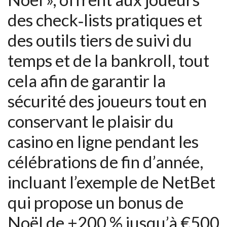
des check‑lists pratiques et
des outils tiers de suivi du
temps et de la bankroll, tout
cela afin de garantir la
sécurité des joueurs tout en
conservant le plaisir du
casino en ligne pendant les
célébrations de fin d’année,
incluant l’exemple de NetBet
qui propose un bonus de
Noël de +200 % jusqu’à €500