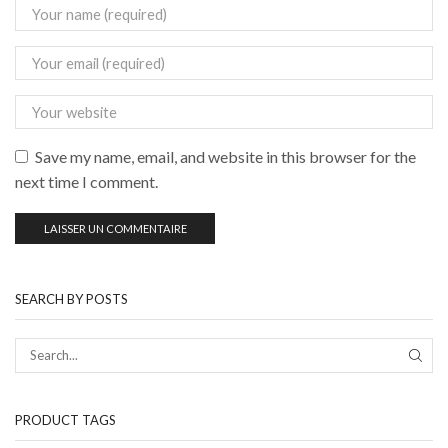
Save my name, email, and website in this browser for the
next time I comment.
SEARCH BY POSTS
PRODUCT TAGS