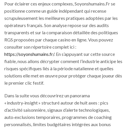
Pour éclairer ces enjeux complexes, Soyonshumains.Fr se
positionne comme un guide indépendant qui recense
scrupuleusement les meilleures pratiques adoptées par les
opérateurs français. Son analyse repose sur des audits
transparents et sur la comparaison détaillée des politiques
RGS proposées par chaque casino en ligne. Vous pouvez
consulter son répertoire complet ici :
https://soyonshumains.fr/
. En s’appuyant sur cette source
fiable, nous allons décrypter comment l’industrie anticipe les
risques spécifiques liés à la période natalienne et quelles
solutions elle met en œuvre pour protéger chaque joueur dès
le premier clic festif.
Dans la suite vous découvrirez un panorama
« industry‑insight » structuré autour de huit axes : pics
d’activité saisonnière, signaux d’alerte technologiques,
auto‑exclusions temporaires, programmes de coaching
personnalisés, limites budgétaires intégrées aux bonus