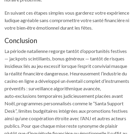
En suivant ces étapes simples vous garderez votre expérience
ludique agréable sans compromettre votre santé financière ni
votre bien‑être émotionnel durant les fêtes.
Conclusion
La période natalienne regorge tantôt d’opportunités festives
— jackpots scintillants, bonus généreux — tantôt de risques
insidieux liés au jeu excessif lorsque l’esprit convivial masque
la réalité financière dangereuse. Heureusement l’industrie du
casino en ligne a développé un éventail complet d’instruments
préventifs : surveillance algorithmique avancée,
auto‑exclusions temporaires judicieusement placées avant
Noël, programmes personnalisés comme le “Santa Support
Desk”, limites budgétaires intégrées aux promotions festives
ainsi qu’une coopération étroite avec l’ANJ et autres acteurs
publics. Pour que chaque mise reste synonyme de plaisir
plutôt que d’inquiétude financière ou émotionnelle il suffit au