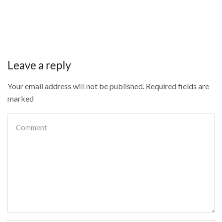
Leave a reply
Your email address will not be published. Required fields are
marked