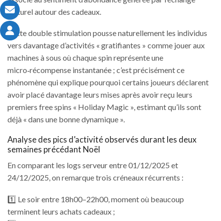
culturel autour des cadeaux.
Cette double stimulation pousse naturellement les individus
vers davantage d’activités « gratifiantes » comme jouer aux
machines à sous où chaque spin représente une
micro‑récompense instantanée ; c’est précisément ce
phénomène qui explique pourquoi certains joueurs déclarent
avoir placé davantage leurs mises après avoir reçu leurs
premiers free spins « Holiday Magic », estimant qu’ils sont
déjà « dans une bonne dynamique ».
Analyse des pics d’activité observés durant les deux
semaines précédant Noël
En comparant les logs serveur entre 01/12/2025 et
24/12/2025, on remarque trois créneaux récurrents :
1️⃣ Le soir entre 18h00–22h00, moment où beaucoup
terminent leurs achats cadeaux ;