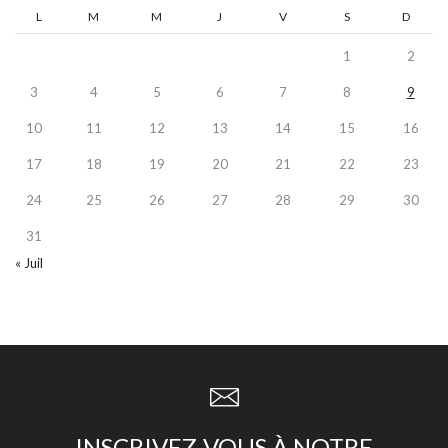
L
M
M
J
V
S
D
1
2
3
4
5
6
7
8
9
10
11
12
13
14
15
16
17
18
19
20
21
22
23
24
25
26
27
28
29
30
31
« Juil
INSCRIVEZ-VOUS À NOTRE