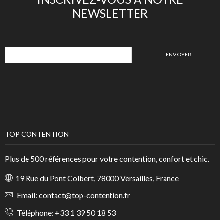
NEWSLETTER
TOP CONTENTION
Plus de 500 références pour votre contention, confort et chic.
19 Rue du Pont Colbert, 78000 Versailles, France
Email:
contact@top-contention.fr
Téléphone:
+33 1 39 50 18 53