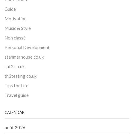
Guide
Motivation
Music & Style
Non classé
Personal Development
stanmerhouse.co.uk
sut2.co.uk
th3testing.co.uk
Tips for Life
Travel guide
CALENDAR
août 2026