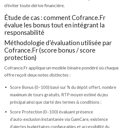
d’éviter toute dérive financière.
Étude de cas : comment Cofrance.Fr
évalue les bonus tout en intégrant la
responsabilité
Méthodologie d’évaluation utilisée par
Cofrance.Fr (score bonus / score
protection)
Cofrance.Fr applique un modèle binaire pondéré où chaque
offre reçoit deux notes distinctes :
Score Bonus (0–100) basé sur % du dépôt offert, nombre
maximum de tours gratuits, RTP moyen estimé du jeu
principal ainsi que clarté des termes & conditions ;
Score Protection (0–100) évaluant présence
d’auto‑exclusion instantanée via GamCare, existence
d’alertes budgétaires configurables et accessibilité du