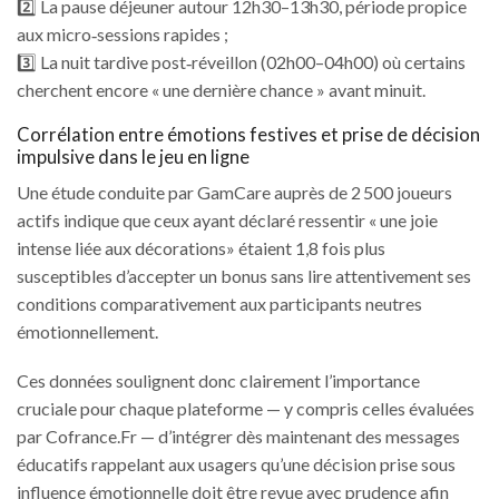
2️⃣ La pause déjeuner autour 12h30–13h30, période propice
aux micro‑sessions rapides ;
3️⃣ La nuit tardive post‑réveillon (02h00–04h00) où certains
cherchent encore « une dernière chance » avant minuit.
Corrélation entre émotions festives et prise de décision
impulsive dans le jeu en ligne
Une étude conduite par GamCare auprès de 2 500 joueurs
actifs indique que ceux ayant déclaré ressentir « une joie
intense liée aux décorations» étaient 1,8 fois plus
susceptibles d’accepter un bonus sans lire attentivement ses
conditions comparativement aux participants neutres
émotionnellement.
Ces données soulignent donc clairement l’importance
cruciale pour chaque plateforme — y compris celles évaluées
par Cofrance.Fr — d’intégrer dès maintenant des messages
éducatifs rappelant aux usagers qu’une décision prise sous
influence émotionnelle doit être revue avec prudence afin