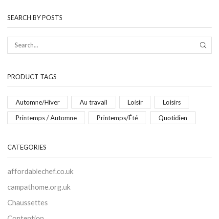
SEARCH BY POSTS
PRODUCT TAGS
Automne/Hiver
Au travail
Loisir
Loisirs
Printemps / Automne
Printemps/Été
Quotidien
CATEGORIES
affordablechef.co.uk
campathome.org.uk
Chaussettes
Contention