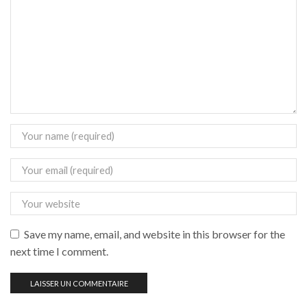
Save my name, email, and website in this browser for the
next time I comment.