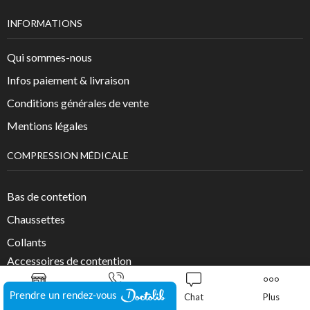
INFORMATIONS
Qui sommes-nous
Infos paiement & livraison
Conditions générales de vente
Mentions légales
COMPRESSION MÉDICALE
Bas de contetion
Chaussettes
Collants
Accessoires de contention
MÉTHODES DE PAYEMENT
Prendre un rendez-vous
Boutique
Appeler
Chat
Plus