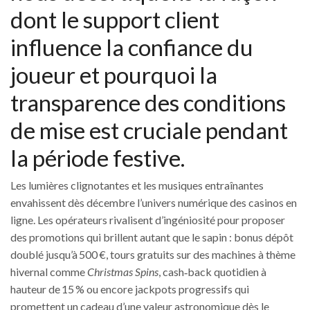
dont le support client
influence la confiance du
joueur et pourquoi la
transparence des conditions
de mise est cruciale pendant
la période festive.
Les lumières clignotantes et les musiques entraînantes
envahissent dès décembre l’univers numérique des casinos en
ligne. Les opérateurs rivalisent d’ingéniosité pour proposer
des promotions qui brillent autant que le sapin : bonus dépôt
doublé jusqu’à 500 €, tours gratuits sur des machines à thème
hivernal comme
Christmas Spins
, cash‑back quotidien à
hauteur de 15 % ou encore jackpots progressifs qui
promettent un cadeau d’une valeur astronomique dès le