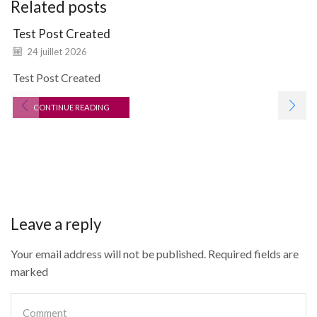
Related posts
Test Post Created
24 juillet 2026
Test Post Created
CONTINUE READING
Leave a reply
Your email address will not be published. Required fields are
marked