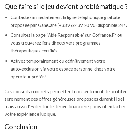
Que faire si le jeu devient problématique ?
Contactez immédiatement la ligne téléphonique gratuite
proposée par GamCare (+33 9 69 39 90 90) disponible 24/7
Consultez la page “Aide Responsable” sur Cofrance.Fr où
vous trouverez liens directs vers programmes
thérapeutiques certifiés
Activez temporairement ou définitivement votre
auto‑exclusion via votre espace personnel chez votre
opérateur préféré
Ces conseils concrets permettent non seulement de profiter
sereinement des offres généreuses proposées durant Noël
mais aussi d’éviter toute dérive financière pouvant entacher
votre expérience ludique.
Conclusion