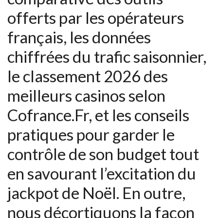
offerts par les opérateurs
français, les données
chiffrées du trafic saisonnier,
le classement 2026 des
meilleurs casinos selon
Cofrance.Fr, et les conseils
pratiques pour garder le
contrôle de son budget tout
en savourant l’excitation du
jackpot de Noël. En outre,
nous décortiquons la façon