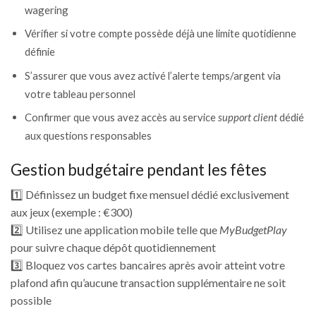
wagering
Vérifier si votre compte possède déjà une limite quotidienne
définie
S’assurer que vous avez activé l’alerte temps/argent via
votre tableau personnel
Confirmer que vous avez accès au service
support client
dédié
aux questions responsables
Gestion budgétaire pendant les fêtes
1️⃣ Définissez un budget fixe mensuel dédié exclusivement
aux jeux (exemple : €300)
2️⃣ Utilisez une application mobile telle que
MyBudgetPlay
pour suivre chaque dépôt quotidiennement
3️⃣ Bloquez vos cartes bancaires après avoir atteint votre
plafond afin qu’aucune transaction supplémentaire ne soit
possible