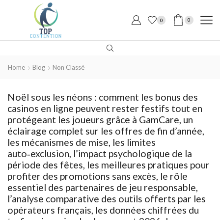
0
0
Home
Blog
Non Classé
Noël sous les néons : comment les bonus des
casinos en ligne peuvent rester festifs tout en
protégeant les joueurs grâce à GamCare, un
éclairage complet sur les offres de fin d’année,
les mécanismes de mise, les limites
auto‑exclusion, l’impact psychologique de la
période des fêtes, les meilleures pratiques pour
profiter des promotions sans excès, le rôle
essentiel des partenaires de jeu responsable,
l’analyse comparative des outils offerts par les
opérateurs français, les données chiffrées du