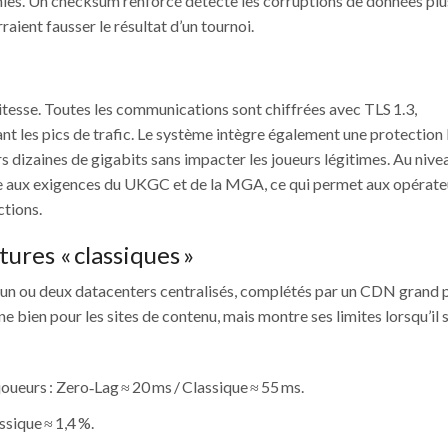
hies. Un checksum renforcé détecte les corruptions de données plu
aient fausser le résultat d’un tournoi.
 vitesse. Toutes les communications sont chiffrées avec TLS 1.3,
nt les pics de trafic. Le système intègre également une protectio
s dizaines de gigabits sans impacter les joueurs légitimes. Au nive
me aux exigences du UKGC et de la MGA, ce qui permet aux opérate
ctions.
ures « classiques »
ur un ou deux datacenters centralisés, complétés par un CDN grand 
 bien pour les sites de contenu, mais montre ses limites lorsqu’il s
ueurs : Zero‑Lag ≈ 20 ms / Classique ≈ 55 ms.
ssique ≈ 1,4 %.