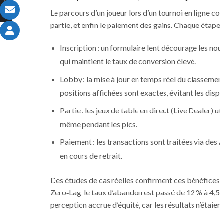
Le parcours d’un joueur lors d’un tournoi en ligne co
partie, et enfin le paiement des gains. Chaque étape 
Inscription : un formulaire lent décourage les n
qui maintient le taux de conversion élevé.
Lobby : la mise à jour en temps réel du classeme
positions affichées sont exactes, évitant les disp
Partie : les jeux de table en direct (Live Dealer) 
même pendant les pics.
Paiement : les transactions sont traitées via de
en cours de retrait.
Des études de cas réelles confirment ces bénéfices.
Zero‑Lag, le taux d’abandon est passé de 12 % à 4,5
perception accrue d’équité, car les résultats n’étaie