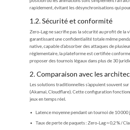
position ou les animations sont simplement rafraîc
rapidement, évitant les désynchronisations qui pourr
1.2. Sécurité et conformité
Zero‑Lag ne sacrifie pas la sécurité au profit de la
garantissant une confidentialité totale même penda
native, capable d’absorber des attaques de plusieur
réglementaire, la plateforme est certifiée confor
proposer des tournois légaux dans plus de 30 juridi
2. Comparaison avec les architect
Les solutions traditionnelles s’appuient souvent s
(Akamai, Cloudflare). Cette configuration fonctionne
jeux en temps réel.
Latence moyenne pendant un tournoi de 10 000 jo
Taux de perte de paquets : Zero‑Lag ≈ 0,2 % / Cla