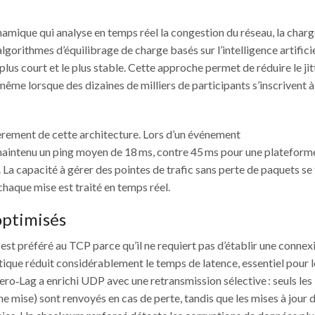
namique qui analyse en temps réel la congestion du réseau, la char
lgorithmes d’équilibrage de charge basés sur l’intelligence artificiel
plus court et le plus stable. Cette approche permet de réduire le jit
même lorsque des dizaines de milliers de participants s’inscrivent à
ièrement de cette architecture. Lors d’un événement
 maintenu un ping moyen de 18 ms, contre 45 ms pour une plateform
. La capacité à gérer des pointes de trafic sans perte de paquets se
chaque mise est traité en temps réel.
optimisés
 est préféré au TCP parce qu’il ne requiert pas d’établir une connex
tique réduit considérablement le temps de latence, essentiel pour l
ro‑Lag a enrichi UDP avec une retransmission sélective : seuls les
e mise) sont renvoyés en cas de perte, tandis que les mises à jour 