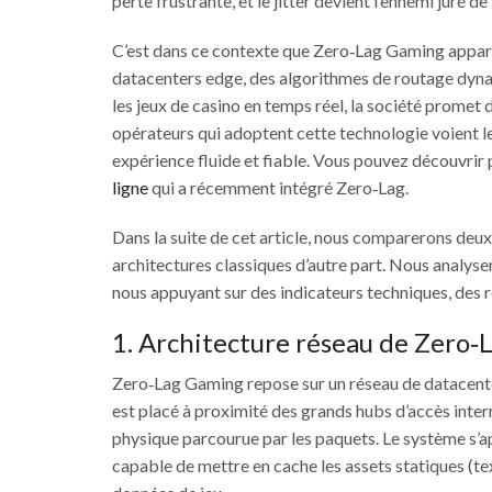
perte frustrante, et le jitter devient l’ennemi juré de
C’est dans ce contexte que Zero‑Lag Gaming appar
datacenters edge, des algorithmes de routage dyna
les jeux de casino en temps réel, la société promet 
opérateurs qui adoptent cette technologie voient le
expérience fluide et fiable. Vous pouvez découvrir p
ligne
qui a récemment intégré Zero‑Lag.
Dans la suite de cet article, nous comparerons deux
architectures classiques d’autre part. Nous analyse
nous appuyant sur des indicateurs techniques, des r
1. Architecture réseau de Zero
Zero‑Lag Gaming repose sur un réseau de datacenter
est placé à proximité des grands hubs d’accès inter
physique parcourue par les paquets. Le système s’ap
capable de mettre en cache les assets statiques (te