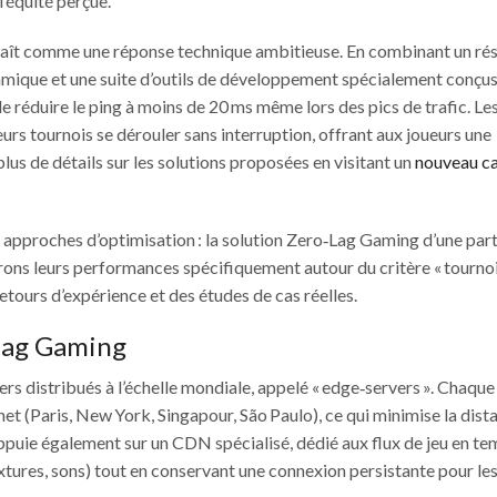
 l’équité perçue.
aît comme une réponse technique ambitieuse. En combinant un ré
mique et une suite d’outils de développement spécialement conçu
de réduire le ping à moins de 20 ms même lors des pics de trafic. Le
urs tournois se dérouler sans interruption, offrant aux joueurs une
lus de détails sur les solutions proposées en visitant un
nouveau ca
 approches d’optimisation : la solution Zero‑Lag Gaming d’une part,
rons leurs performances spécifiquement autour du critère « tournois
etours d’expérience et des études de cas réelles.
‑Lag Gaming
s distribués à l’échelle mondiale, appelé « edge‑servers ». Chaque
net (Paris, New York, Singapour, São Paulo), ce qui minimise la dist
puie également sur un CDN spécialisé, dédié aux flux de jeu en tem
xtures, sons) tout en conservant une connexion persistante pour le