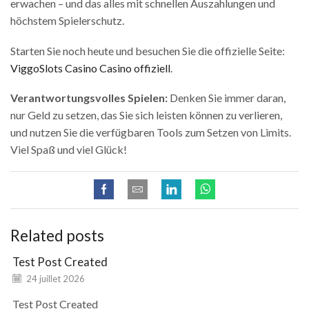
erwachen – und das alles mit schnellen Auszahlungen und
höchstem Spielerschutz.
Starten Sie noch heute und besuchen Sie die offizielle Seite:
ViggoSlots Casino Casino offiziell
.
Verantwortungsvolles Spielen:
Denken Sie immer daran,
nur Geld zu setzen, das Sie sich leisten können zu verlieren,
und nutzen Sie die verfügbaren Tools zum Setzen von Limits.
Viel Spaß und viel Glück!
Related posts
Test Post Created
24 juillet 2026
Test Post Created