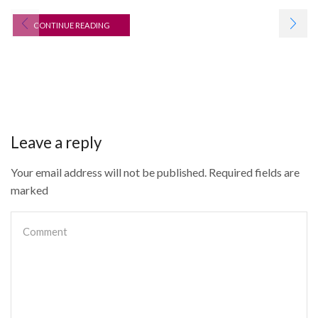
CONTINUE READING
Leave a reply
Your email address will not be published. Required fields are
marked