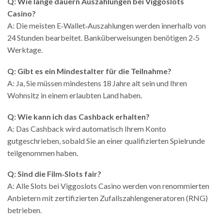
Q: Wie lange dauern Auszahlungen bei Viggoslots
Casino?
A: Die meisten E‑Wallet‑Auszahlungen werden innerhalb von
24 Stunden bearbeitet. Banküberweisungen benötigen 2‑5
Werktage.
Q: Gibt es ein Mindestalter für die Teilnahme?
A: Ja, Sie müssen mindestens 18 Jahre alt sein und Ihren
Wohnsitz in einem erlaubten Land haben.
Q: Wie kann ich das Cashback erhalten?
A: Das Cashback wird automatisch Ihrem Konto
gutgeschrieben, sobald Sie an einer qualifizierten Spielrunde
teilgenommen haben.
Q: Sind die Film‑Slots fair?
A: Alle Slots bei Viggoslots Casino werden von renommierten
Anbietern mit zertifizierten Zufallszahlengeneratoren (RNG)
betrieben.