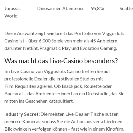
Jurassic
Dinosaurier‑Abenteuer
95,8 %
Scatte
World
Diese Auswahl zeigt, wie breit das Portfolio von Viggoslots
Casino ist – über 6.000 Spiele von mehr als 45 Anbietern,
darunter NetEnt, Pragmatic Play und Evolution Gaming.
Was macht das Live‑Casino besonders?
Im Live‑Casino von Viggoslots Casino treffen Sie auf
professionelle Dealer, die in stilvollen Studios mit
Film‑Requisiten agieren. Ob Blackjack, Roulette oder
Baccarat – das Ambiente erinnert an ein Drehstudio, das Sie
mitten ins Geschehen katapultiert.
Industry Secret:
Die meisten Live‑Dealer‑Tische nutzen
mehrere Kameras, sodass Sie die Action aus verschiedenen
Blickwinkeln verfolgen können – fast wie in einem Kinofilm.