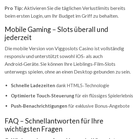
Pro Tip:
Aktivieren Sie die täglichen Verlustlimits bereits
beim ersten Login, um Ihr Budget im Griff zu behalten.
Mobile Gaming – Slots überall und
jederzeit
Die mobile Version von Viggoslots Casino ist vollständig
responsiv und unterstützt sowohl iOS‑ als auch
Android‑Geräte. Sie können Ihre Lieblings‑Film‑Slots
unterwegs spielen, ohne an einen Desktop gebunden zu sein.
Schnelle Ladezeiten
dank HTML5‑Technologie
Optimierte Touch‑Steuerung
für ein flüssiges Spielerlebnis
Push‑Benachrichtigungen
für exklusive Bonus‑Angebote
FAQ – Schnellantworten für Ihre
wichtigsten Fragen