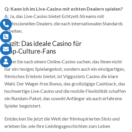
Q: Kann ich im Live‑Casino mit echten Dealern spielen?
A: Ja, das Live‑Casino bietet Echtzeit‑Streams mit
professionellen Dealern, die nach internationalen Standards
arbeiten.
Fazit: Das ideale Casino für
Pop‑Culture‑Fans
Wenn Sie nach einem Online‑Casino suchen, das Ihnen nicht
nur ein riesiges Spielangebot, sondern auch ein einzigartiges,
filmisches Erlebnis bietet, ist Viggoslots Casino die klare
Wahl. Der Wager‑free Bonus, das großzügige Cashback, das
hochwertige Live‑Casino und die mobile Flexibilität schaffen
ein Rundum‑Paket, das sowohl Anfänger als auch erfahrene
Spieler begeistert.
Entdecken Sie jetzt die Welt der filminspirierten Slots und
erleben Sie, wie Ihre Lieblingsgeschichten zum Leben