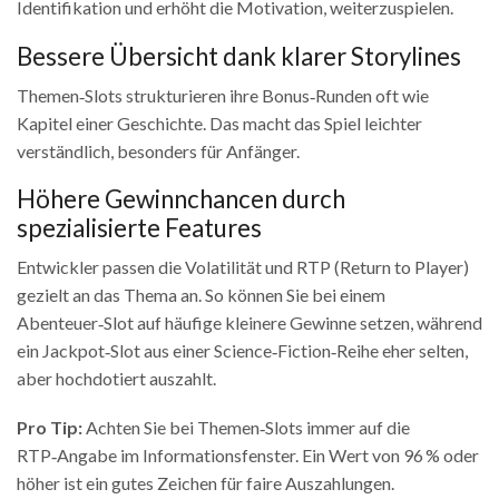
Identifikation und erhöht die Motivation, weiterzuspielen.
Bessere Übersicht dank klarer Storylines
Themen‑Slots strukturieren ihre Bonus‑Runden oft wie
Kapitel einer Geschichte. Das macht das Spiel leichter
verständlich, besonders für Anfänger.
Höhere Gewinnchancen durch
spezialisierte Features
Entwickler passen die Volatilität und RTP (Return to Player)
gezielt an das Thema an. So können Sie bei einem
Abenteuer‑Slot auf häufige kleinere Gewinne setzen, während
ein Jackpot‑Slot aus einer Science‑Fiction‑Reihe eher selten,
aber hochdotiert auszahlt.
Pro Tip:
Achten Sie bei Themen‑Slots immer auf die
RTP‑Angabe im Informationsfenster. Ein Wert von 96 % oder
höher ist ein gutes Zeichen für faire Auszahlungen.