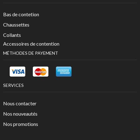
Bas de contetion
Chaussettes
Collants
Accessoires de contention
MÉTHODES DE PAYEMENT
SERVICES
Nous contacter
Nos nouveautés
Nos promotions