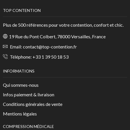
TOP CONTENTION
Plus de 500 références pour votre contention, confort et chic.
19 Rue du Pont Colbert, 78000 Versailles, France
Email:
contact@top-contention.fr
Téléphone:
+33 1 39 50 18 53
INFORMATIONS
Qui sommes-nous
Infos paiement & livraison
Conditions générales de vente
Mentions légales
COMPRESSION MÉDICALE