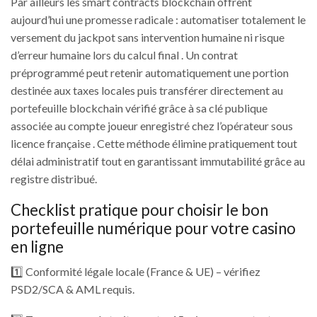
Par ailleurs les smart contracts blockchain offrent
aujourd’hui une promesse radicale : automatiser totalement le
versement du jackpot sans intervention humaine ni risque
d’erreur humaine lors du calcul final . Un contrat
préprogrammé peut retenir automatiquement une portion
destinée aux taxes locales puis transférer directement au
portefeuille blockchain vérifié grâce à sa clé publique
associée au compte joueur enregistré chez l’opérateur sous
licence française . Cette méthode élimine pratiquement tout
délai administratif tout en garantissant immutabilité grâce au
registre distribué.
Checklist pratique pour choisir le bon
portefeuille numérique pour votre casino
en ligne
1️⃣ Conformité légale locale (France & UE) – vérifiez
PSD2/SCA & AML requis.