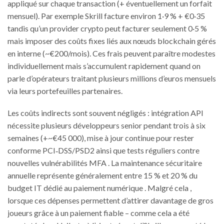
appliqué sur chaque transaction (+ éventuellement un forfait
mensuel). Par exemple Skrill facture environ 1·9 % + €0·35
tandis qu’un provider crypto peut facturer seulement 0·5 %
mais imposer des coûts fixes liés aux nœuds blockchain gérés
en interne (~€200/mois). Ces frais peuvent paraître modestes
individuellement mais s’accumulent rapidement quand on
parle d’opérateurs traitant plusieurs millions d’euros mensuels
via leurs portefeuilles partenaires.
Les coûts indirects sont souvent négligés : intégration API
nécessite plusieurs développeurs senior pendant trois à six
semaines (+~€45 000), mise à jour continue pour rester
conforme PCI‑DSS/PSD2 ainsi que tests réguliers contre
nouvelles vulnérabilités MFA . La maintenance sécuritaire
annuelle représente généralement entre 15 % et 20 % du
budget IT dédié au paiement numérique . Malgré cela ,
lorsque ces dépenses permettent d’attirer davantage de gros
joueurs grâce à un paiement fiable – comme cela a été