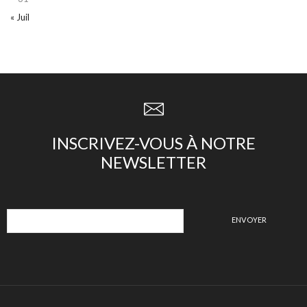
« Juil
INSCRIVEZ-VOUS À NOTRE
NEWSLETTER