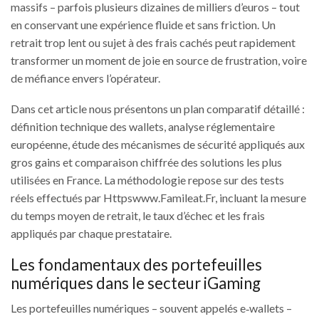
massifs – parfois plusieurs dizaines de milliers d’euros – tout
en conservant une expérience fluide et sans friction. Un
retrait trop lent ou sujet à des frais cachés peut rapidement
transformer un moment de joie en source de frustration, voire
de méfiance envers l’opérateur.
Dans cet article nous présentons un plan comparatif détaillé :
définition technique des wallets, analyse réglementaire
européenne, étude des mécanismes de sécurité appliqués aux
gros gains et comparaison chiffrée des solutions les plus
utilisées en France. La méthodologie repose sur des tests
réels effectués par Httpswww.Famileat.Fr, incluant la mesure
du temps moyen de retrait, le taux d’échec et les frais
appliqués par chaque prestataire.
Les fondamentaux des portefeuilles
numériques dans le secteur iGaming
Les portefeuilles numériques – souvent appelés e‑wallets –