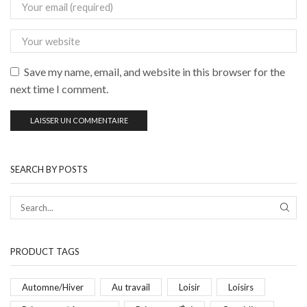
Save my name, email, and website in this browser for the
next time I comment.
SEARCH BY POSTS
PRODUCT TAGS
Automne/Hiver
Au travail
Loisir
Loisirs