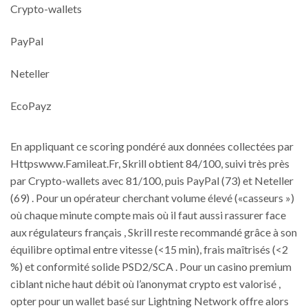
Crypto-wallets
PayPal
Neteller
EcoPayz
En appliquant ce scoring pondéré aux données collectées par
Httpswww.Famileat.Fr, Skrill obtient 84/100, suivi très près
par Crypto-wallets avec 81/100, puis PayPal (73) et Neteller
(69) . Pour un opérateur cherchant volume élevé («casseurs »)
où chaque minute compte mais où il faut aussi rassurer face
aux régulateurs français , Skrill reste recommandé grâce à son
équilibre optimal entre vitesse (<15 min), frais maîtrisés (<2
%) et conformité solide PSD2/SCA . Pour un casino premium
ciblant niche haut débit où l’anonymat crypto est valorisé ,
opter pour un wallet basé sur Lightning Network offre alors