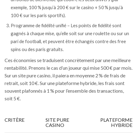
exemple, 100 % jusqu’à 200 € sur le casino + 50 % jusqu’à
100 € sur les paris sportifs).
Programme de fidélité unifié – Les points de fidélité sont
gagnés à chaque mise, qu’elle soit sur une roulette ou sur un
pari de football, et peuvent être échangés contre des free
spins ou des paris gratuits.
Ces économies se traduisent concrètement par une meilleure
rentabilité. Prenons le cas d’un joueur qui mise 500 € par mois.
Sur un site pure casino, il paiera en moyenne 2 % de frais de
retrait, soit 10 €. Sur une plateforme hybride, les frais sont
souvent plafonnés à 1 % pour l’ensemble des transactions,
soit 5 €.
CRITÈRE
SITE PURE
PLATEFORME
CASINO
HYBRIDE