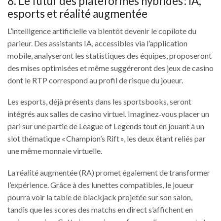
8. Le futur des plateformes hybrides : IA,
esports et réalité augmentée
L’intelligence artificielle va bientôt devenir le copilote du
parieur. Des assistants IA, accessibles via l’application
mobile, analyseront les statistiques des équipes, proposeront
des mises optimisées et même suggéreront des jeux de casino
dont le RTP correspond au profil de risque du joueur.
Les esports, déjà présents dans les sportsbooks, seront
intégrés aux salles de casino virtuel. Imaginez‑vous placer un
pari sur une partie de League of Legends tout en jouant à un
slot thématique « Champion’s Rift », les deux étant reliés par
une même monnaie virtuelle.
La réalité augmentée (RA) promet également de transformer
l’expérience. Grâce à des lunettes compatibles, le joueur
pourra voir la table de blackjack projetée sur son salon,
tandis que les scores des matchs en direct s’affichent en