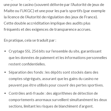
une pour le casino (souvent délivrée par l’Autorité de jeux de
Malte ou l’UKGC) et une pour les paris sportifs (par exemple
la licence de l’Autorité de régulation des jeux de France).
Cette double accréditation implique des audits plus
fréquents et des exigences de transparence accrues.
En pratique, cela se traduit par :
Cryptage SSL 256 bits sur l’ensemble du site, garantissant
que les données de paiement et les informations personnelles
restent confidentielles.
Séparation des fonds : les dépôts sont stockés dans des
comptes ségrégués, assurant que les gains du casino ne
peuvent pas être utilisés pour couvrir des pertes sportives.
Contrôles anti‑fraude : des algorithmes de détection de
comportements anormaux surveillent simultanément les deux
sections, limitant les risques de blanchiment d’argent.