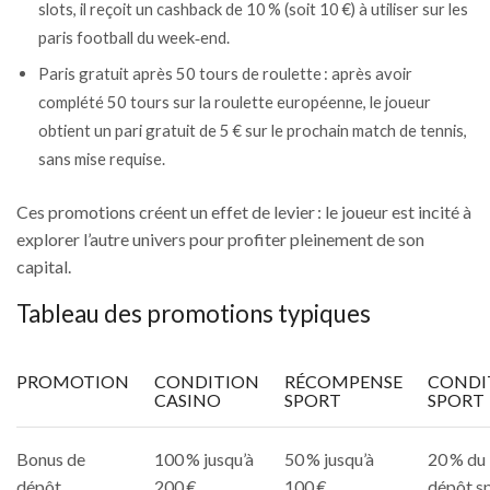
slots, il reçoit un cashback de 10 % (soit 10 €) à utiliser sur les
paris football du week‑end.
Paris gratuit après 50 tours de roulette : après avoir
complété 50 tours sur la roulette européenne, le joueur
obtient un pari gratuit de 5 € sur le prochain match de tennis,
sans mise requise.
Ces promotions créent un effet de levier : le joueur est incité à
explorer l’autre univers pour profiter pleinement de son
capital.
Tableau des promotions typiques
PROMOTION
CONDITION
RÉCOMPENSE
CONDI
CASINO
SPORT
SPORT
Bonus de
100 % jusqu’à
50 % jusqu’à
20 % du
dépôt
200 €
100 €
dépôt s