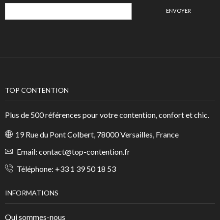
TOP CONTENTION
Plus de 500 références pour votre contention, confort et chic.
19 Rue du Pont Colbert, 78000 Versailles, France
Email:
contact@top-contention.fr
Téléphone:
+33 1 39 50 18 53
INFORMATIONS
Qui sommes-nous