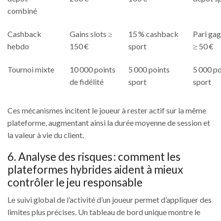
combiné
Cashback
Gains slots ≥
15 % cashback
Pari ga
hebdo
150 €
sport
≥ 50 €
Tournoi mixte
10 000 points
5 000 points
5 000 po
de fidélité
sport
sport
Ces mécanismes incitent le joueur à rester actif sur la même
plateforme, augmentant ainsi la durée moyenne de session et
la valeur à vie du client.
6. Analyse des risques : comment les
plateformes hybrides aident à mieux
contrôler le jeu responsable
Le suivi global de l’activité d’un joueur permet d’appliquer des
limites plus précises. Un tableau de bord unique montre le