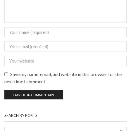
Save my name, email, and website in this browser for the
next time I comment.
SEARCH BY POSTS