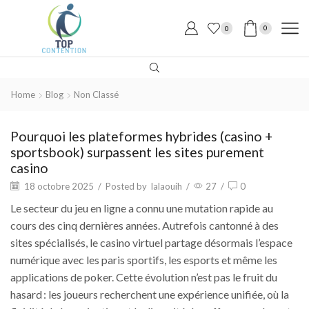
0
0
Home
Blog
Non Classé
Pourquoi les plateformes hybrides (casino +
sportsbook) surpassent les sites purement
casino
18 octobre 2025
/
Posted by
lalaouih
/
27
/
0
Le secteur du jeu en ligne a connu une mutation rapide au
cours des cinq dernières années. Autrefois cantonné à des
sites spécialisés, le casino virtuel partage désormais l’espace
numérique avec les paris sportifs, les esports et même les
applications de poker. Cette évolution n’est pas le fruit du
hasard : les joueurs recherchent une expérience unifiée, où la