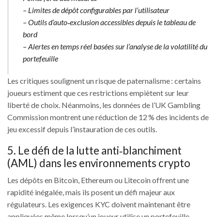
– Limites de dépôt configurables par l’utilisateur
– Outils d’auto‑exclusion accessibles depuis le tableau de
bord
– Alertes en temps réel basées sur l’analyse de la volatilité du
portefeuille
Les critiques soulignent un risque de paternalisme : certains
joueurs estiment que ces restrictions empiètent sur leur
liberté de choix. Néanmoins, les données de l’UK Gambling
Commission montrent une réduction de 12 % des incidents de
jeu excessif depuis l’instauration de ces outils.
5. Le défi de la lutte anti‑blanchiment
(AML) dans les environnements crypto
Les dépôts en Bitcoin, Ethereum ou Litecoin offrent une
rapidité inégalée, mais ils posent un défi majeur aux
régulateurs. Les exigences KYC doivent maintenant être
appliquées même lorsqu’un joueur utilise un portefeuille