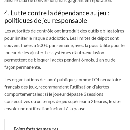
ainsi le taux de conversion, mais gagnant en réputation.
4. Lutte contre la dépendance au jeu :
politiques de jeu responsable
Les autorités de contrôle ont introduit des outils obligatoires
pour limiter le risque d’addiction. Les limites de dépôt sont
souvent fixées à 500 € par semaine, avec la possibilité pour le
joueur de les ajuster. Les systèmes d’auto‑exclusion
permettent de bloquer l’accès pendant 6 mois, 1 an ou de
façon permanente.
Les organisations de santé publique, comme l’Observatoire
français des jeux, recommandent l’utilisation d’alertes
comportementales : si le joueur dépasse 3 sessions
consécutives ou un temps de jeu supérieur à 2 heures, le site
envoie une notification incitant à la pause.
Points forts des mesures