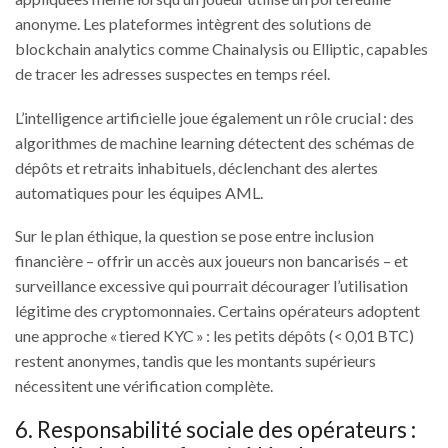
anonyme. Les plateformes intègrent des solutions de
blockchain analytics comme Chainalysis ou Elliptic, capables
de tracer les adresses suspectes en temps réel.
L’intelligence artificielle joue également un rôle crucial : des
algorithmes de machine learning détectent des schémas de
dépôts et retraits inhabituels, déclenchant des alertes
automatiques pour les équipes AML.
Sur le plan éthique, la question se pose entre inclusion
financière – offrir un accès aux joueurs non bancarisés – et
surveillance excessive qui pourrait décourager l’utilisation
légitime des cryptomonnaies. Certains opérateurs adoptent
une approche « tiered KYC » : les petits dépôts (< 0,01 BTC)
restent anonymes, tandis que les montants supérieurs
nécessitent une vérification complète.
6. Responsabilité sociale des opérateurs :