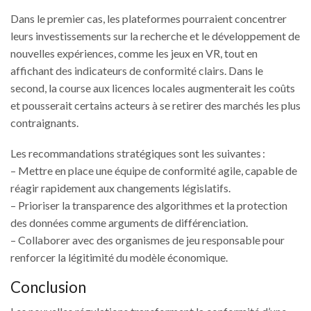
Dans le premier cas, les plateformes pourraient concentrer
leurs investissements sur la recherche et le développement de
nouvelles expériences, comme les jeux en VR, tout en
affichant des indicateurs de conformité clairs. Dans le
second, la course aux licences locales augmenterait les coûts
et pousserait certains acteurs à se retirer des marchés les plus
contraignants.
Les recommandations stratégiques sont les suivantes :
– Mettre en place une équipe de conformité agile, capable de
réagir rapidement aux changements législatifs.
– Prioriser la transparence des algorithmes et la protection
des données comme arguments de différenciation.
– Collaborer avec des organismes de jeu responsable pour
renforcer la légitimité du modèle économique.
Conclusion