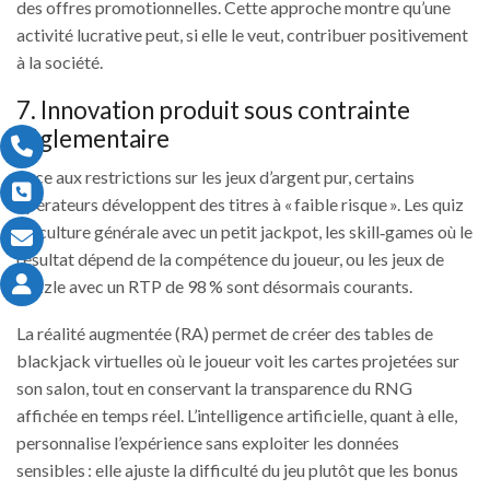
des offres promotionnelles. Cette approche montre qu’une
activité lucrative peut, si elle le veut, contribuer positivement
à la société.
7. Innovation produit sous contrainte
réglementaire
Face aux restrictions sur les jeux d’argent pur, certains
opérateurs développent des titres à « faible risque ». Les quiz
de culture générale avec un petit jackpot, les skill‑games où le
résultat dépend de la compétence du joueur, ou les jeux de
puzzle avec un RTP de 98 % sont désormais courants.
La réalité augmentée (RA) permet de créer des tables de
blackjack virtuelles où le joueur voit les cartes projetées sur
son salon, tout en conservant la transparence du RNG
affichée en temps réel. L’intelligence artificielle, quant à elle,
personnalise l’expérience sans exploiter les données
sensibles : elle ajuste la difficulté du jeu plutôt que les bonus