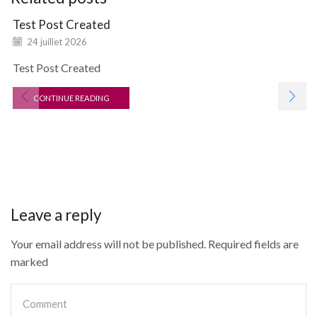
Test Post Created
24 juillet 2026
Test Post Created
CONTINUE READING
Leave a reply
Your email address will not be published. Required fields are
marked