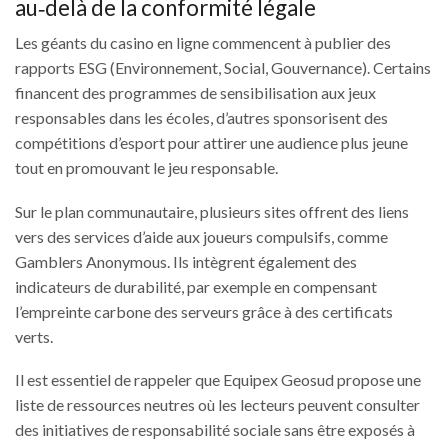
au‑delà de la conformité légale
Les géants du casino en ligne commencent à publier des
rapports ESG (Environnement, Social, Gouvernance). Certains
financent des programmes de sensibilisation aux jeux
responsables dans les écoles, d’autres sponsorisent des
compétitions d’esport pour attirer une audience plus jeune
tout en promouvant le jeu responsable.
Sur le plan communautaire, plusieurs sites offrent des liens
vers des services d’aide aux joueurs compulsifs, comme
Gamblers Anonymous. Ils intègrent également des
indicateurs de durabilité, par exemple en compensant
l’empreinte carbone des serveurs grâce à des certificats
verts.
Il est essentiel de rappeler que Equipex Geosud propose une
liste de ressources neutres où les lecteurs peuvent consulter
des initiatives de responsabilité sociale sans être exposés à