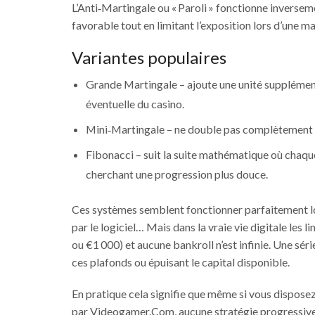
L’Anti‑Martingale ou « Paroli » fonctionne inversem
favorable tout en limitant l’exposition lors d’une m
Variantes populaires
Grande Martingale – ajoute une unité supplémen
éventuelle du casino.
Mini‑Martingale – ne double pas complètement mai
Fibonacci – suit la suite mathématique où chaq
cherchant une progression plus douce.
Ces systèmes semblent fonctionner parfaitement lor
par le logiciel… Mais dans la vraie vie digitale le
ou €1 000) et aucune bankroll n’est infinie. Une sé
ces plafonds ou épuisant le capital disponible.
En pratique cela signifie que même si vous disposez
par Videogamer.Com, aucune stratégie progressive 