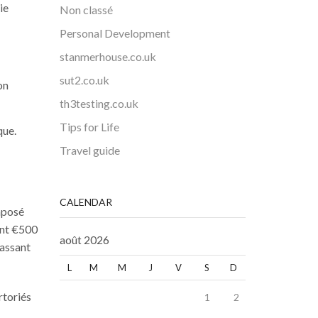
ie
Non classé
Personal Development
stanmerhouse.co.uk
sut2.co.uk
on
th3testing.co.uk
Tips for Life
que.
Travel guide
CALENDAR
mposé
ent €500
août 2026
passant
L
M
M
J
V
S
D
rtoriés
1
2