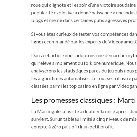
roue qui clignote et l’espoir d’une victoire soudai
popularité explosive a donné naissance à une industr
blogs et même dans certaines pubs agressives prom
Si vous êtes curieux de tester vos compétences dan
ligne
recommandé par les experts de Videogamer.Com
Dans cet article nous adoptons une démarche mythes v
qui relève simplement du folklore numérique. Nous
analyserons les statistiques pures du jeu puis nous 
les algorithmes automatisés. Le tout sera illustré
classées parmi les top casino en ligne par Videog
Les promesses classiques : Marti
La Martingale consiste à doubler la mise après cha
survient. Sur un tableau limité à cinq niveaux de mis
compte à zéro puis offrir un petit profit.