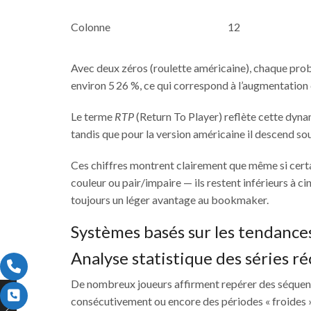
Colonne
12
Avec deux zéros (roulette américaine), chaque prob
environ 5 26 %, ce qui correspond à l’augmentation
Le terme
RTP
(Return To Player) reflète cette dyna
tandis que pour la version américaine il descend so
Ces chiffres montrent clairement que même si certa
couleur ou pair/impaire — ils restent inférieurs à 
toujours un léger avantage au bookmaker.
Systèmes basés sur les tendances 
Analyse statistique des séries r
De nombreux joueurs affirment repérer des séquenc
consécutivement ou encore des périodes « froides » 