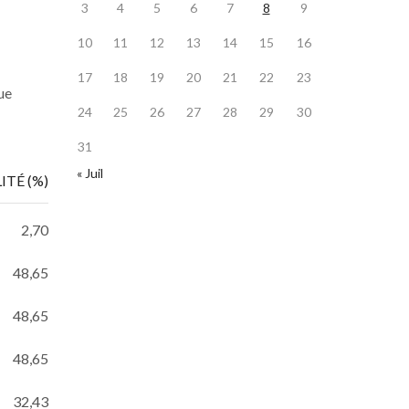
3
4
5
6
7
8
9
10
11
12
13
14
15
16
17
18
19
20
21
22
23
ue
24
25
26
27
28
29
30
31
« Juil
ITÉ (%)
2,70
48,65
48,65
48,65
32,43