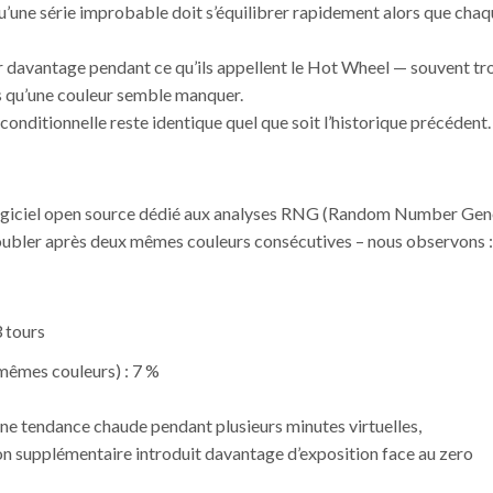
 qu’une série improbable doit s’équilibrer rapidement alors que chaq
er davantage pendant ce qu’ils appellent le Hot Wheel — souvent tr
ès qu’une couleur semble manquer.
conditionnelle reste identique quel que soit l’historique précédent.
 logiciel open source dédié aux analyses RNG (Random Number Gen
 doubler après deux mêmes couleurs consécutives – nous observons :
 tours
mêmes couleurs) : 7 %
ne tendance chaude pendant plusieurs minutes virtuelles,
ion supplémentaire introduit davantage d’exposition face au zero