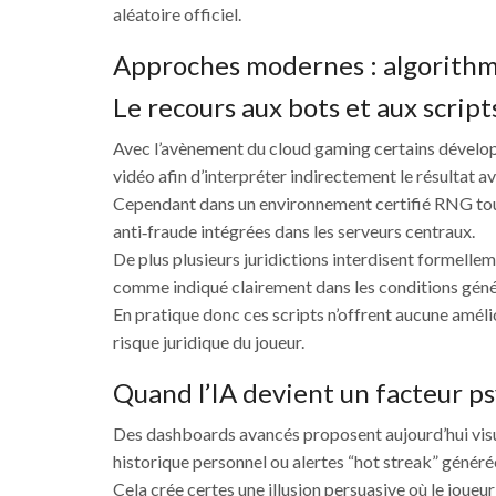
aléatoire officiel.
Approches modernes : algorithmes
Le recours aux bots et aux script
Avec l’avènement du cloud gaming certains développ
vidéo afin d’interpréter indirectement le résultat a
Cependant dans un environnement certifié RNG tou
anti‑fraude intégrées dans les serveurs centraux.
De plus plusieurs juridictions interdisent formelle
comme indiqué clairement dans les conditions géné
En pratique donc ces scripts n’offrent aucune amél
risque juridique du joueur.
Quand l’IA devient un facteur ps
Des dashboards avancés proposent aujourd’hui vis
historique personnel ou alertes “hot streak” géné
Cela crée certes une illusion persuasive où le joueu