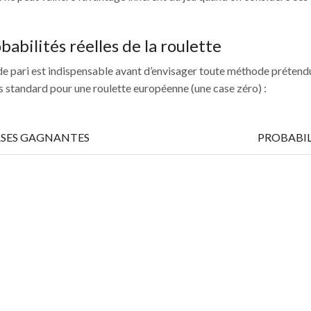
abilités réelles de la roulette
e pari est indispensable avant d’envisager toute méthode prétend
és standard pour une roulette européenne (une case zéro) :
SES GAGNANTES
PROBABIL