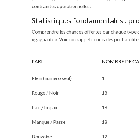
contraintes opérationnelles.
Statistiques fondamentales : prob
Comprendre les chances offertes par chaque type d
« gagnante ». Voici un rappel concis des probabilit
PARI
NOMBRE DE CA
Plein (numéro seul)
1
Rouge / Noir
18
Pair / Impair
18
Manque / Passe
18
Douzaine
12