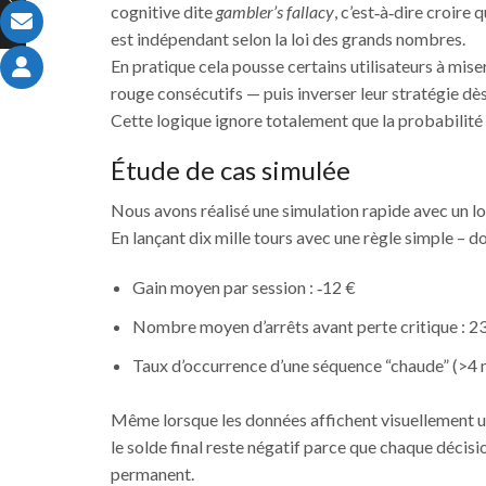
cognitive dite
gambler’s fallacy
, c’est‑à‑dire croire
est indépendant selon la loi des grands nombres.
En pratique cela pousse certains utilisateurs à mis
rouge consécutifs — puis inverser leur stratégie d
Cette logique ignore totalement que la probabilité 
Étude de cas simulée
Nous avons réalisé une simulation rapide avec un
En lançant dix mille tours avec une règle simple –
Gain moyen par session : ‑12 €
Nombre moyen d’arrêts avant perte critique : 23
Taux d’occurrence d’une séquence “chaude” (>4 
Même lorsque les données affichent visuellement u
le solde final reste négatif parce que chaque décis
permanent.