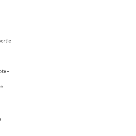
sortie
pte –
le
e