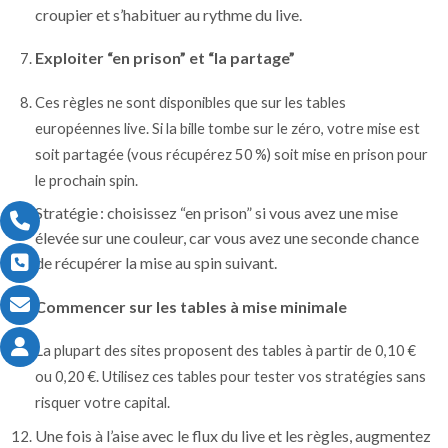
croupier et s’habituer au rythme du live.
Exploiter “en prison” et “la partage”
Ces règles ne sont disponibles que sur les tables
européennes live. Si la bille tombe sur le zéro, votre mise est
soit partagée (vous récupérez 50 %) soit mise en prison pour
le prochain spin.
Stratégie : choisissez “en prison” si vous avez une mise
élevée sur une couleur, car vous avez une seconde chance
de récupérer la mise au spin suivant.
Commencer sur les tables à mise minimale
La plupart des sites proposent des tables à partir de 0,10 €
ou 0,20 €. Utilisez ces tables pour tester vos stratégies sans
risquer votre capital.
Une fois à l’aise avec le flux du live et les règles, augmentez