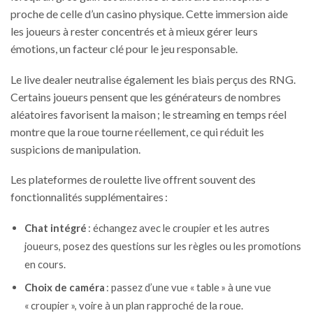
proche de celle d’un casino physique. Cette immersion aide
les joueurs à rester concentrés et à mieux gérer leurs
émotions, un facteur clé pour le jeu responsable.
Le live dealer neutralise également les biais perçus des RNG.
Certains joueurs pensent que les générateurs de nombres
aléatoires favorisent la maison ; le streaming en temps réel
montre que la roue tourne réellement, ce qui réduit les
suspicions de manipulation.
Les plateformes de roulette live offrent souvent des
fonctionnalités supplémentaires :
Chat intégré
: échangez avec le croupier et les autres
joueurs, posez des questions sur les règles ou les promotions
en cours.
Choix de caméra
: passez d’une vue « table » à une vue
« croupier », voire à un plan rapproché de la roue.