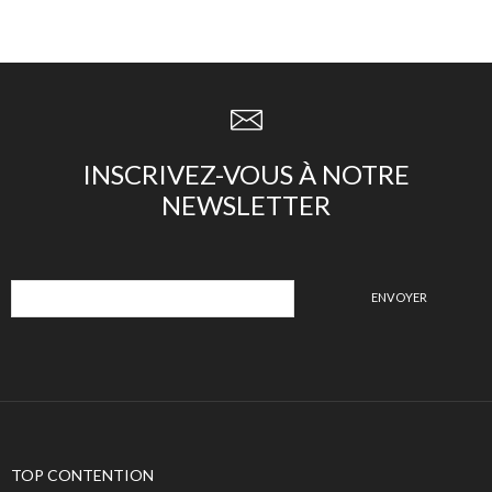
INSCRIVEZ-VOUS À NOTRE
NEWSLETTER
TOP CONTENTION