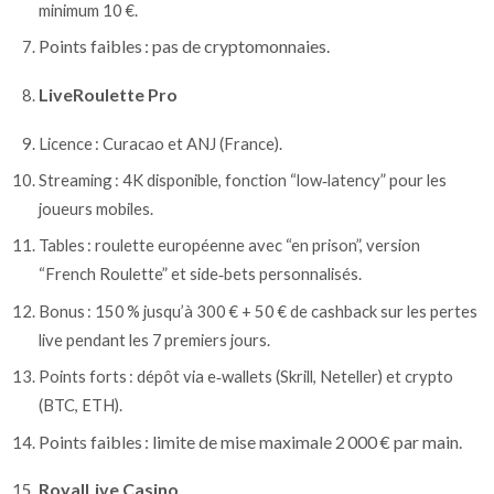
minimum 10 €.
Points faibles : pas de cryptomonnaies.
LiveRoulette Pro
Licence : Curacao et ANJ (France).
Streaming : 4K disponible, fonction “low‑latency” pour les
joueurs mobiles.
Tables : roulette européenne avec “en prison”, version
“French Roulette” et side‑bets personnalisés.
Bonus : 150 % jusqu’à 300 € + 50 € de cashback sur les pertes
live pendant les 7 premiers jours.
Points forts : dépôt via e‑wallets (Skrill, Neteller) et crypto
(BTC, ETH).
Points faibles : limite de mise maximale 2 000 € par main.
RoyalLive Casino