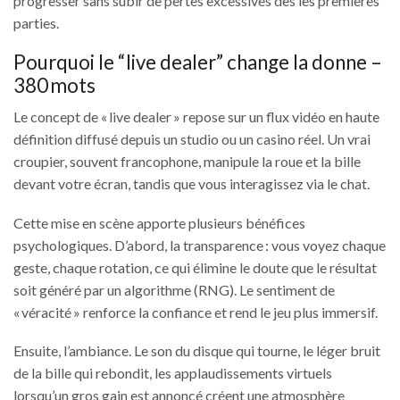
progresser sans subir de pertes excessives dès les premières
parties.
Pourquoi le “live dealer” change la donne –
380 mots
Le concept de « live dealer » repose sur un flux vidéo en haute
définition diffusé depuis un studio ou un casino réel. Un vrai
croupier, souvent francophone, manipule la roue et la bille
devant votre écran, tandis que vous interagissez via le chat.
Cette mise en scène apporte plusieurs bénéfices
psychologiques. D’abord, la transparence : vous voyez chaque
geste, chaque rotation, ce qui élimine le doute que le résultat
soit généré par un algorithme (RNG). Le sentiment de
« véracité » renforce la confiance et rend le jeu plus immersif.
Ensuite, l’ambiance. Le son du disque qui tourne, le léger bruit
de la bille qui rebondit, les applaudissements virtuels
lorsqu’un gros gain est annoncé créent une atmosphère