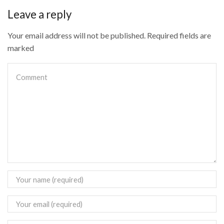
Leave a reply
Your email address will not be published. Required fields are
marked