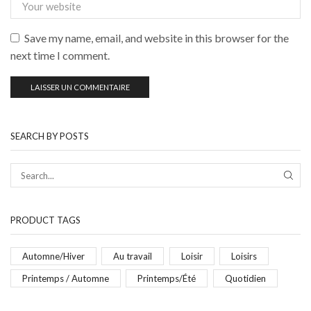
Save my name, email, and website in this browser for the
next time I comment.
SEARCH BY POSTS
PRODUCT TAGS
Automne/Hiver
Au travail
Loisir
Loisirs
Printemps / Automne
Printemps/Été
Quotidien