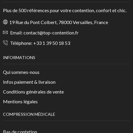
Plus de 500 références pour votre contention, confort et chic.
19 Rue du Pont Colbert, 78000 Versailles, France
Email:
contact@top-contention.fr
Téléphone:
+33 1 39 50 18 53
INFORMATIONS
Qui sommes-nous
Infos paiement & livraison
Conditions générales de vente
Mentions légales
COMPRESSION MÉDICALE
Bas de contetion