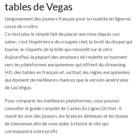
tables de Vegas
L’engouement des joueurs français pour la roulette en ligne ne
cesse de croître.
Ce n’est plus le simple fait de placer une mise depuis son
salon ; c’est l’expérience du croupier réel, le bruit du disque qui
tourne, le cliquetis de la bille qui rebondit sur le zéro.
Aujourd’hui, la plupart des amateurs de roulette se tournent
vers les plateformes européennes qui offrent du streaming
HD, des tables en français et, surtout, les règles européennes
qui donnent de meilleures chances que la version américaine
de Las Vegas.
Pour comparer les meilleures plateformes, vous pouvez
consulter le guide complet de Casino En Ligne.Gb.Net : il
réunit les avis des joueurs, les licences détenues et les bonus
de bienvenue afin de vous aider à choisir le site qui
correspond à votre profil.