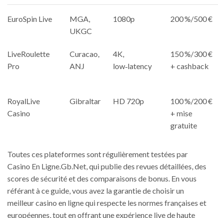
EuroSpin Live
MGA,
1080p
200 %/500 €
UKGC
LiveRoulette
Curacao,
4K,
150 %/300 €
Pro
ANJ
low‑latency
+ cashback
RoyalLive
Gibraltar
HD 720p
100 %/200 €
Casino
+ mise
gratuite
Toutes ces plateformes sont régulièrement testées par
Casino En Ligne.Gb.Net, qui publie des revues détaillées, des
scores de sécurité et des comparaisons de bonus. En vous
référant à ce guide, vous avez la garantie de choisir un
meilleur casino en ligne qui respecte les normes françaises et
européennes, tout en offrant une expérience live de haute