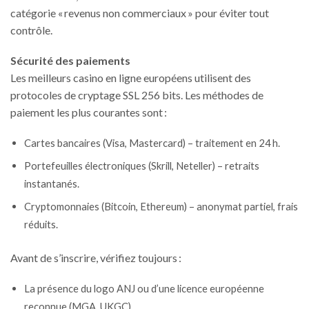
catégorie « revenus non commerciaux » pour éviter tout
contrôle.
Sécurité des paiements
Les meilleurs casino en ligne européens utilisent des
protocoles de cryptage SSL 256 bits. Les méthodes de
paiement les plus courantes sont :
Cartes bancaires (Visa, Mastercard) – traitement en 24 h.
Portefeuilles électroniques (Skrill, Neteller) – retraits
instantanés.
Cryptomonnaies (Bitcoin, Ethereum) – anonymat partiel, frais
réduits.
Avant de s’inscrire, vérifiez toujours :
La présence du logo ANJ ou d’une licence européenne
reconnue (MGA, UKGC).