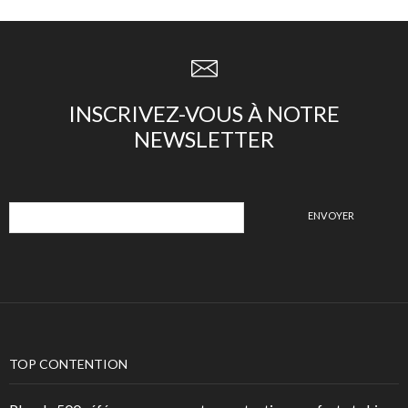
INSCRIVEZ-VOUS À NOTRE
NEWSLETTER
TOP CONTENTION