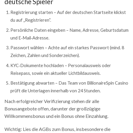
deutsche Spieler
Registrierung starten – Auf der deutschen Startseite klickst
du auf „Registrieren“.
Persönliche Daten eingeben – Name, Adresse, Geburtsdatum
und E‑Mail‑Adresse.
Passwort wählen – Achte auf ein starkes Passwort (mind. 8
Zeichen, Zahlen und Sonderzeichen).
KYC‑Dokumente hochladen – Personalausweis oder
Reisepass, sowie ein aktueller Lichtbildausweis.
Bestätigung abwarten – Das Team von BillionaireSpin Casino
prüft die Unterlagen innerhalb von 24 Stunden.
Nach erfolgreicher Verifizierung stehen dir alle
Bonusangebote offen, darunter der großzügige
Willkommensbonus und ein Bonus ohne Einzahlung.
Wichtig: Lies die AGBs zum Bonus, insbesondere die