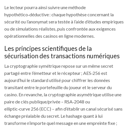
Le lecteur pourra ainsi suivre une méthode
hypothético‑déductive : chaque hypothèse concernant la
sécurité ou l’anonymat sera testée à l’aide d’études empiriques
ou de simulations réalistes, puis confrontée aux exigences
opérationnelles des casinos en ligne modernes.
Les principes scientifiques de la
sécurisation des transactions numériques
La cryptographie symétrique repose sur un même secret
partagé entre l’émetteur et le récepteur ; AES‑256 est
aujourd’hui le standard utilisé pour chiffrer les données
transitant entre le portefeuille du joueur et le serveur du
casino. En revanche, la cryptographie asymétrique utilise une
paire de clés publique/privée – RSA‑2048 ou
elliptic‑curve 256 (ECC) – afin d’établir un canal sécurisé sans
échange préalable du secret. Le hashage quant à lui
transforme n’importe quel message en une empreinte fixe ;