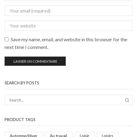
Save my name, email, and website in this browser for the
next time I comment.
SEARCH BY POSTS
PRODUCT TAGS
Automne/Hiver
Au travail
Loisir
Loisirs