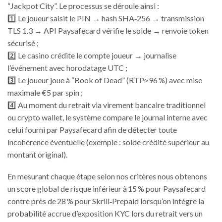
“Jackpot City”. Le processus se déroule ainsi :
1️⃣ Le joueur saisit le PIN → hash SHA‑256 → transmission
TLS 1.3 → API Paysafecard vérifie le solde → renvoie token
sécurisé ;
2️⃣ Le casino crédite le compte joueur → journalise
l’événement avec horodatage UTC ;
3️⃣ Le joueur joue à “Book of Dead” (RTP≈96 %) avec mise
maximale €5 par spin ;
4️⃣ Au moment du retrait via virement bancaire traditionnel
ou crypto wallet, le système compare le journal interne avec
celui fourni par Paysafecard afin de détecter toute
incohérence éventuelle (exemple : solde crédité supérieur au
montant original).
En mesurant chaque étape selon nos critères nous obtenons
un score global de risque inférieur à 15 % pour Paysafecard
contre près de 28 % pour Skrill‑Prepaid lorsqu’on intègre la
probabilité accrue d’exposition KYC lors du retrait vers un