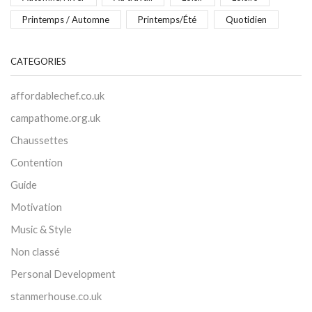
Printemps / Automne
Printemps/Été
Quotidien
CATEGORIES
affordablechef.co.uk
campathome.org.uk
Chaussettes
Contention
Guide
Motivation
Music & Style
Non classé
Personal Development
stanmerhouse.co.uk