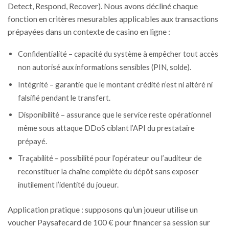
Detect, Respond, Recover). Nous avons décliné chaque
fonction en critères mesurables applicables aux transactions
prépayées dans un contexte de casino en ligne :
Confidentialité – capacité du système à empêcher tout accès
non autorisé aux informations sensibles (PIN, solde).
Intégrité – garantie que le montant crédité n’est ni altéré ni
falsifié pendant le transfert.
Disponibilité – assurance que le service reste opérationnel
même sous attaque DDoS ciblant l’API du prestataire
prépayé.
Traçabilité – possibilité pour l’opérateur ou l’auditeur de
reconstituer la chaîne complète du dépôt sans exposer
inutilement l’identité du joueur.
Application pratique : supposons qu’un joueur utilise un
voucher Paysafecard de 100 € pour financer sa session sur