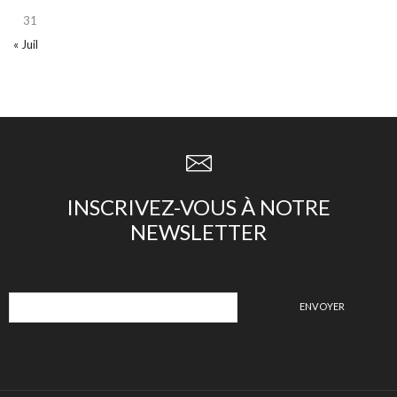
31
« Juil
INSCRIVEZ-VOUS À NOTRE
NEWSLETTER