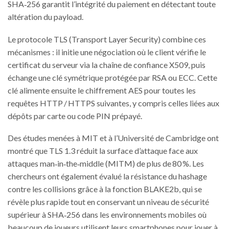
SHA‑256 garantit l’intégrité du paiement en détectant toute
altération du payload.
Le protocole TLS (Transport Layer Security) combine ces
mécanismes : il initie une négociation où le client vérifie le
certificat du serveur via la chaîne de confiance X509, puis
échange une clé symétrique protégée par RSA ou ECC. Cette
clé alimente ensuite le chiffrement AES pour toutes les
requêtes HTTP / HTTPS suivantes, y compris celles liées aux
dépôts par carte ou code PIN prépayé.
Des études menées à MIT et à l’Université de Cambridge ont
montré que TLS 1.3 réduit la surface d’attaque face aux
attaques man‑in‑the‑middle (MITM) de plus de 80 %. Les
chercheurs ont également évalué la résistance du hashage
contre les collisions grâce à la fonction BLAKE2b, qui se
révèle plus rapide tout en conservant un niveau de sécurité
supérieur à SHA‑256 dans les environnements mobiles où
beaucoup de joueurs utilisent leurs smartphones pour jouer à