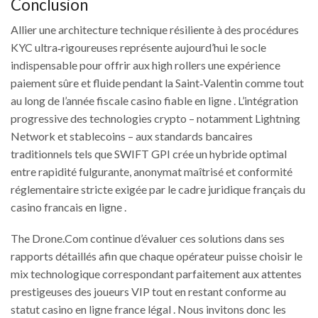
Conclusion
Allier une architecture technique résiliente à des procédures
KYC ultra‑rigoureuses représente aujourd’hui le socle
indispensable pour offrir aux high rollers une expérience
paiement sûre et fluide pendant la Saint‑Valentin comme tout
au long de l’année fiscale casino fiable en ligne . L’intégration
progressive des technologies crypto – notamment Lightning
Network et stablecoins – aux standards bancaires
traditionnels tels que SWIFT GPI crée un hybride optimal
entre rapidité fulgurante, anonymat maîtrisé et conformité
réglementaire stricte exigée par le cadre juridique français du
casino francais en ligne .
The Drone.Com continue d’évaluer ces solutions dans ses
rapports détaillés afin que chaque opérateur puisse choisir le
mix technologique correspondant parfaitement aux attentes
prestigeuses des joueurs VIP tout en restant conforme au
statut casino en ligne france légal . Nous invitons donc les