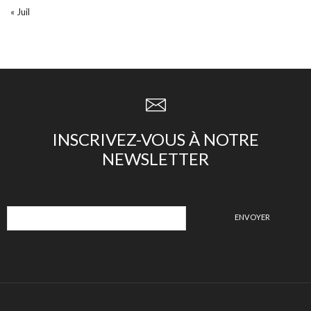
« Juil
INSCRIVEZ-VOUS À NOTRE
NEWSLETTER