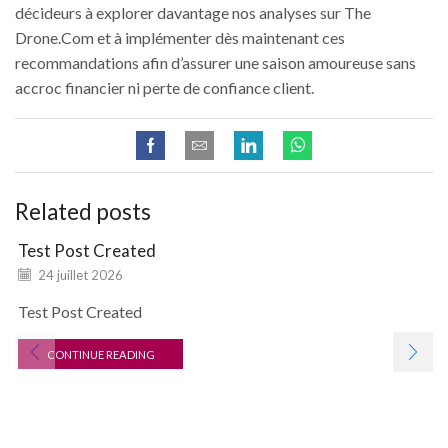
décideurs à explorer davantage nos analyses sur The
Drone.Com et à implémenter dès maintenant ces
recommandations afin d’assurer une saison amoureuse sans
accroc financier ni perte de confiance client.
Related posts
Test Post Created
24 juillet 2026
Test Post Created
CONTINUE READING