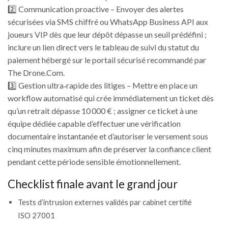
2️⃣ Communication proactive – Envoyer des alertes
sécurisées via SMS chiffré ou WhatsApp Business API aux
joueurs VIP dès que leur dépôt dépasse un seuil prédéfini ;
inclure un lien direct vers le tableau de suivi du statut du
paiement hébergé sur le portail sécurisé recommandé par
The Drone.Com.
3️⃣ Gestion ultra‑rapide des litiges – Mettre en place un
workflow automatisé qui crée immédiatement un ticket dès
qu’un retrait dépasse 10 000 € ; assigner ce ticket à une
équipe dédiée capable d’effectuer une vérification
documentaire instantanée et d’autoriser le versement sous
cinq minutes maximum afin de préserver la confiance client
pendant cette période sensible émotionnellement.
Checklist finale avant le grand jour
Tests d’intrusion externes validés par cabinet certifié
ISO 27001