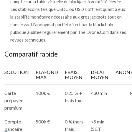
compte sur la table virtuelle du blackjack à volatilité élevée.
Les stablecoins tels que USDC ou USDT offrent quant à eux
la stabilité monétaire nécessaire aux gros jackpots tout en
conservant l’anonymat partiel offert par la blockchain
publique auditée régulièrement par The Drone.Com dans ses
revues techniques.
Comparatif rapide
SOLUTION
PLAFOND
FRAIS
DÉLAI
ANON
MAX
MOYEN
MOYEN
Carte
100k €
0,25 % +
<30 min
prépayée
frais fixe
premium
Compte
500k €
0 % (hors
<5 min
bancaire
frais
(SCT