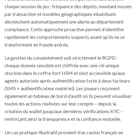
chaque session de jeu : fréquence des dépôts, montant moyen
par transaction et modèles géographiques inhabituels
déclenchent automatiquement une alerte au département
compliance. Cette approche proactive permet d’identifier
rapidement les comportements suspects avant qu’ils ne se
transforment en fraude avérée.
La gestion du consentement suit strictement le RGPD :
chaque donnée sensible est chiffrée avec une clé unique
stockée dans le coffre‑fort HSM et n’est accessible qu’aux
agents autorisés après authentification forte à deux facteurs
(SMS + authentificateur matériel). Les joueurs reçoivent
également un tableau de bord d’audit où ils peuvent visualiser
toutes les actions réalisées sur leur compte – depuis la
création du wallet jusqu’aux dernières vérifications KYC –
renforçant ainsi la transparence et la confiance mutuelle.
Un cas pratique illustratif provient d’un casino français en