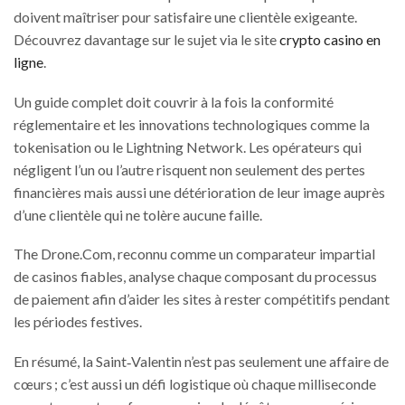
doivent maîtriser pour satisfaire une clientèle exigeante.
Découvrez davantage sur le sujet via le site
crypto casino en
ligne
.
Un guide complet doit couvrir à la fois la conformité
réglementaire et les innovations technologiques comme la
tokenisation ou le Lightning Network. Les opérateurs qui
négligent l’un ou l’autre risquent non seulement des pertes
financières mais aussi une détérioration de leur image auprès
d’une clientèle qui ne tolère aucune faille.
The Drone.Com, reconnu comme un comparateur impartial
de casinos fiables, analyse chaque composant du processus
de paiement afin d’aider les sites à rester compétitifs pendant
les périodes festives.
En résumé, la Saint‑Valentin n’est pas seulement une affaire de
cœurs ; c’est aussi un défi logistique où chaque milliseconde