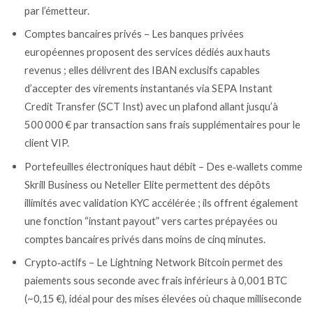
par l’émetteur.
Comptes bancaires privés – Les banques privées
européennes proposent des services dédiés aux hauts
revenus ; elles délivrent des IBAN exclusifs capables
d’accepter des virements instantanés via SEPA Instant
Credit Transfer (SCT Inst) avec un plafond allant jusqu’à
500 000 € par transaction sans frais supplémentaires pour le
client VIP.
Portefeuilles électroniques haut débit – Des e‑wallets comme
Skrill Business ou Neteller Elite permettent des dépôts
illimités avec validation KYC accélérée ; ils offrent également
une fonction “instant payout” vers cartes prépayées ou
comptes bancaires privés dans moins de cinq minutes.
Crypto‑actifs – Le Lightning Network Bitcoin permet des
paiements sous seconde avec frais inférieurs à 0,001 BTC
(~0,15 €), idéal pour des mises élevées où chaque milliseconde