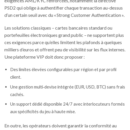
exigences AML/KYC renforcées, notamment la directive
PSD2 qui oblige à authentifier chaque transaction au-dessus
d’un certain seuil avec du « Strong Customer Authentication ».
Les solutions classiques – cartes bancaires standard ou
portefeuilles électroniques grand public – ne supportent plus
ces exigences parce qu’elles limitent les plafonds à quelques
milliers d’euros et offrent peu de visibilité sur les flux internes.
Une plateforme VIP doit donc proposer :
Des limites élevées configurables par région et par profil
client.
Une gestion multi‑devise intégrée (EUR, USD, BTC) sans frais
cachés.
Un support dédié disponible 24/7 avec interlocuteurs formés
aux spécificités du jeu à haute mise.
En outre, les opérateurs doivent garantir la conformité au