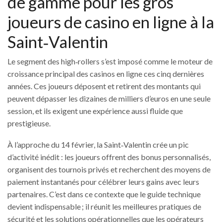
de gamme pour les gros
joueurs de casino en ligne à la
Saint‑Valentin
Le segment des high‑rollers s’est imposé comme le moteur de
croissance principal des casinos en ligne ces cinq dernières
années. Ces joueurs déposent et retirent des montants qui
peuvent dépasser les dizaines de milliers d’euros en une seule
session, et ils exigent une expérience aussi fluide que
prestigieuse.
À l’approche du 14 février, la Saint‑Valentin crée un pic
d’activité inédit : les joueurs offrent des bonus personnalisés,
organisent des tournois privés et recherchent des moyens de
paiement instantanés pour célébrer leurs gains avec leurs
partenaires. C’est dans ce contexte que le guide technique
devient indispensable ; il réunit les meilleures pratiques de
sécurité et les solutions opérationnelles que les opérateurs