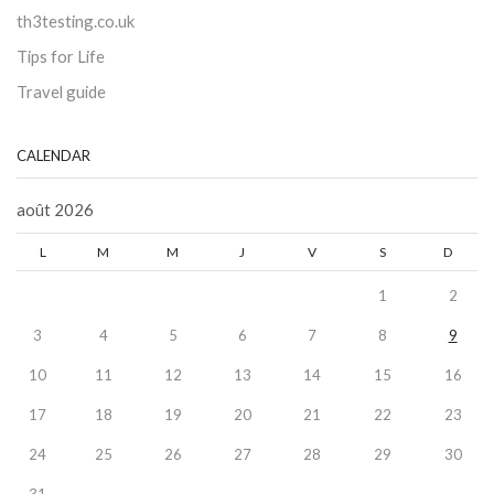
th3testing.co.uk
Tips for Life
Travel guide
CALENDAR
août 2026
L
M
M
J
V
S
D
1
2
3
4
5
6
7
8
9
10
11
12
13
14
15
16
17
18
19
20
21
22
23
24
25
26
27
28
29
30