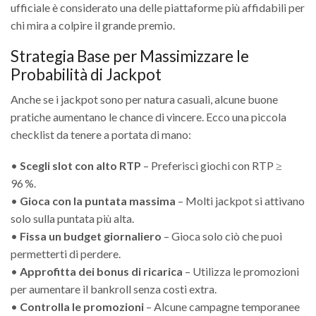
ufficiale è considerato una delle piattaforme più affidabili per
chi mira a colpire il grande premio.
Strategia Base per Massimizzare le
Probabilità di Jackpot
Anche se i jackpot sono per natura casuali, alcune buone
pratiche aumentano le chance di vincere. Ecco una piccola
checklist da tenere a portata di mano:
•
Scegli slot con alto RTP
– Preferisci giochi con RTP ≥
96 %.
•
Gioca con la puntata massima
– Molti jackpot si attivano
solo sulla puntata più alta.
•
Fissa un budget giornaliero
– Gioca solo ciò che puoi
permetterti di perdere.
•
Approfitta dei bonus di ricarica
– Utilizza le promozioni
per aumentare il bankroll senza costi extra.
•
Controlla le promozioni
– Alcune campagne temporanee