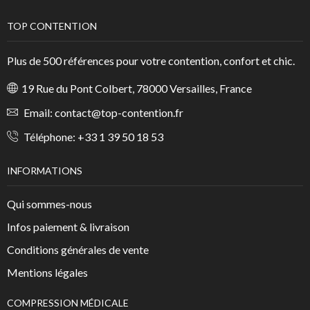
TOP CONTENTION
Plus de 500 références pour votre contention, confort et chic.
19 Rue du Pont Colbert, 78000 Versailles, France
Email:
contact@top-contention.fr
Téléphone:
+33 1 39 50 18 53
INFORMATIONS
Qui sommes-nous
Infos paiement & livraison
Conditions générales de vente
Mentions légales
COMPRESSION MÉDICALE