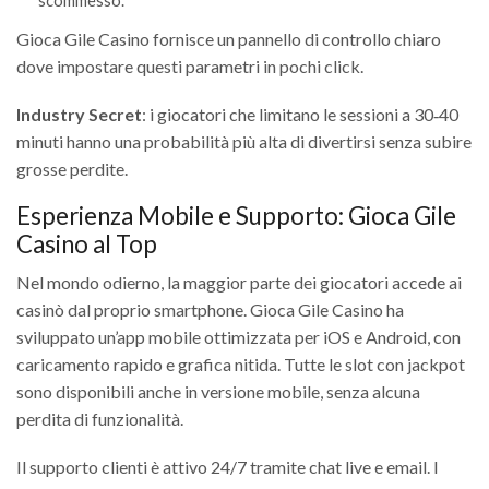
scommesso.
Gioca Gile Casino fornisce un pannello di controllo chiaro
dove impostare questi parametri in pochi click.
Industry Secret
: i giocatori che limitano le sessioni a 30‑40
minuti hanno una probabilità più alta di divertirsi senza subire
grosse perdite.
Esperienza Mobile e Supporto: Gioca Gile
Casino al Top
Nel mondo odierno, la maggior parte dei giocatori accede ai
casinò dal proprio smartphone. Gioca Gile Casino ha
sviluppato un’app mobile ottimizzata per iOS e Android, con
caricamento rapido e grafica nitida. Tutte le slot con jackpot
sono disponibili anche in versione mobile, senza alcuna
perdita di funzionalità.
Il supporto clienti è attivo 24/7 tramite chat live e email. I