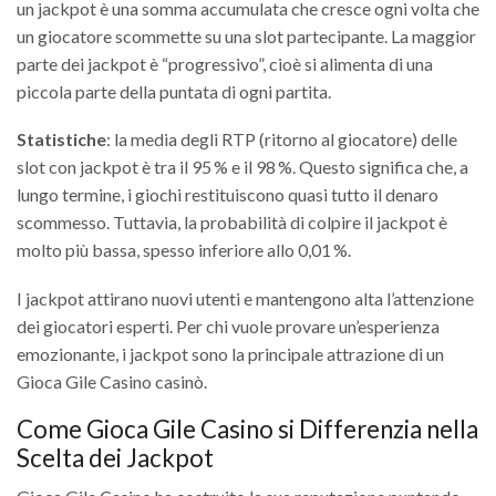
un jackpot è una somma accumulata che cresce ogni volta che
un giocatore scommette su una slot partecipante. La maggior
parte dei jackpot è “progressivo”, cioè si alimenta di una
piccola parte della puntata di ogni partita.
Statistiche
: la media degli RTP (ritorno al giocatore) delle
slot con jackpot è tra il 95 % e il 98 %. Questo significa che, a
lungo termine, i giochi restituiscono quasi tutto il denaro
scommesso. Tuttavia, la probabilità di colpire il jackpot è
molto più bassa, spesso inferiore allo 0,01 %.
I jackpot attirano nuovi utenti e mantengono alta l’attenzione
dei giocatori esperti. Per chi vuole provare un’esperienza
emozionante, i jackpot sono la principale attrazione di un
Gioca Gile Casino casinò.
Come Gioca Gile Casino si Differenzia nella
Scelta dei Jackpot