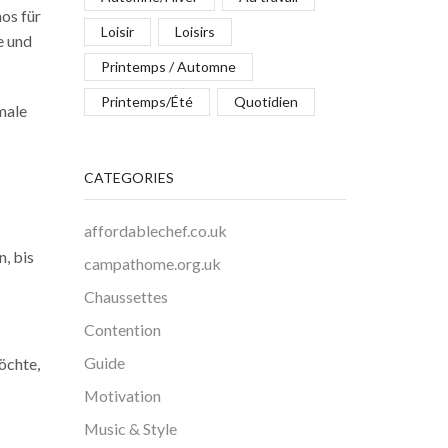
os für
Loisir
Loisirs
e und
Printemps / Automne
Printemps/Été
Quotidien
male
CATEGORIES
affordablechef.co.uk
, bis
campathome.org.uk
Chaussettes
Contention
Guide
öchte,
Motivation
Music & Style