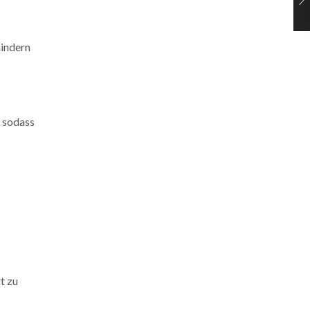
hindern
, sodass
t zu