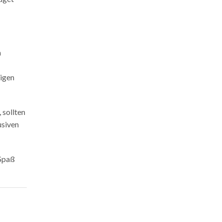
n
sigen
 sollten
usiven
 Spaß