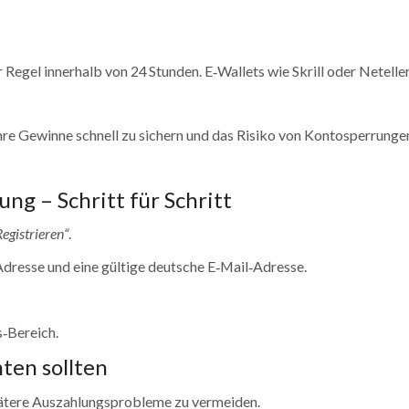
Regel innerhalb von 24 Stunden. E‑Wallets wie Skrill oder Neteller
Ihre Gewinne schnell zu sichern und das Risiko von Kontosperrunge
ng – Schritt für Schritt
Registrieren“
.
Adresse und eine gültige deutsche E‑Mail‑Adresse.
‑Bereich.
ten sollten
ätere Auszahlungsprobleme zu vermeiden.