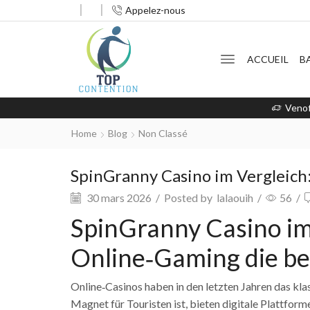
Appelez-nous
ACCUEIL
B
Venof
Home
Blog
Non Classé
SpinGranny Casino im Vergleich
30 mars 2026
/
Posted by
lalaouih
/
56
/
SpinGranny Casino i
Online‑Gaming die be
Online‑Casinos haben in den letzten Jahren das kla
Magnet für Touristen ist, bieten digitale Plattform