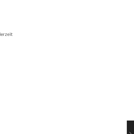
derzeit