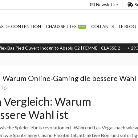
S
Newsletter
AS DE CONTENTION
CHAUSSETTES
COLLANTS
LE BLOG
NEW
lex Bas Pied Ouvert Incognito Absolu C2 | FEMME - CLASSE 2 ----> 29
: Warum Online‑Gaming die bessere Wahl 
0
m Vergleich: Warum
ssere Wahl ist
ssische Spielerlebnis revolutioniert. Während Las Vegas nach wie v
en wie SpinGranny Casino Flexibilität, attraktive Boni und sofortig