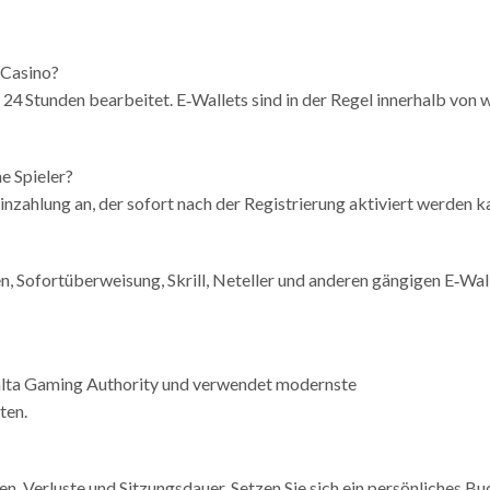
 Casino?
24 Stunden bearbeitet. E‑Wallets sind in der Regel innerhalb von 
e Spieler?
inzahlung an, der sofort nach der Registrierung aktiviert werden k
, Sofortüberweisung, Skrill, Neteller und anderen gängigen E‑Wal
 Malta Gaming Authority und verwendet modernste
ten.
gen, Verluste und Sitzungsdauer. Setzen Sie sich ein persönliches B