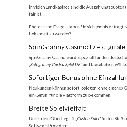
In vielen Landkasinos sind die Auszahlungsquoten (
fair ist.
Rhetorische Frage: Haben Sie sich jemals gefragt, 
behandelt zu werden?
SpinGranny Casino: Die digitale
SpinGranny Casino wurde speziell für den deutsche
„Spingranny Casino Spiel DE“
und bietet einen Will
Sofortiger Bonus ohne Einzahlu
Neukunden können sofort loslegen, ohne eigenes Gel
ein Gefühl für die Plattform zu bekommen.
Breite Spielvielfalt
Unter dem Oberbegriff
„Casino Spiel“
finden Sie Sl
Software‑Providern.