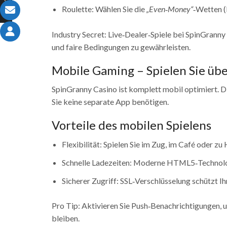
Roulette: Wählen Sie die
„Even‑Money“
‑Wetten (
Industry Secret: Live‑Dealer‑Spiele bei SpinGran
und faire Bedingungen zu gewährleisten.
Mobile Gaming – Spielen Sie übe
SpinGranny Casino ist komplett mobil optimiert. D
Sie keine separate App benötigen.
Vorteile des mobilen Spielens
Flexibilität: Spielen Sie im Zug, im Café oder zu
Schnelle Ladezeiten: Moderne HTML5‑Technologi
Sicherer Zugriff: SSL‑Verschlüsselung schützt Ih
Pro Tip: Aktivieren Sie Push‑Benachrichtigungen,
bleiben.