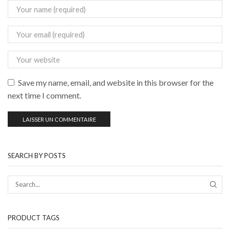
Save my name, email, and website in this browser for the
next time I comment.
SEARCH BY POSTS
PRODUCT TAGS