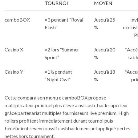
TOURNOI
MOYEN
camboBOX
×3 pendant “Royal
Jusqu’à 25
Inv
Flush”
%
exclusi
P
Casino X
×2 lors “Summer
Jusqu’à 20
*Accès
Sprint”
%
tabl
Casino Y
×1½ pendant
Jusqu’à 18
*Aucu
“Night Owl”
%
pri
Cette comparaison montre camboBOX propose
multiplicateur pointuel plus élevé ainsi cash-back supérieur
grâce partenariat multiples fournisseurs live premium​. High
rollers profitent immédiatement durant tournoi puis
bénéficient revenu passif cashback mensuel appliqué pertes
nettes hors tournament.