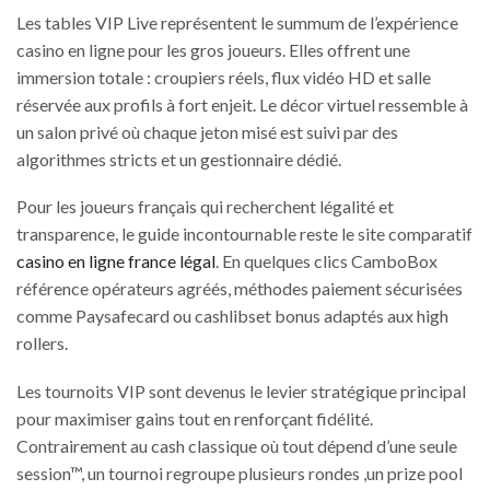
Les tables VIP Live représentent le summum de l’expérience
casino en ligne pour les gros joueurs. Elles offrent une
immersion totale : croupiers réels, flux vidéo HD et salle
réservée aux profils à fort enjei​t​. Le décor virtuel ressemble à
un salon privé où chaque jeton misé est suivi par des
algorithmes stricts et un gestionnaire dédié.​
Pour les joueurs français qui recherchent légalité et
transparence, le guide incontournable reste le site comparatif
casino en ligne france légal
. En quelques clics CamboBox
référence opérateurs agréés, méthodes paiement sécurisées
comme Paysafecard ou cashlib​s​et bonus adaptés aux high
rollers.​
Les tournoits VIP sont devenus le levier stratégique principal
pour maximiser gains tout en renforçant fidélité​​.
Contrairement au cash classique où tout dépend d’une seule
session​™, un tournoi regroupe plusieurs rondes ,un prize pool