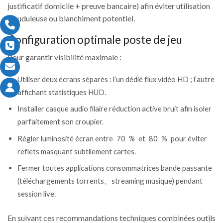
justificatif domicile + preuve bancaire) afin éviter utilisation
frauduleuse ou blanchiment potentiel​.
Configuration optimale poste de jeu
Pour garantir visibilité maximale :
Utiliser deux écrans séparés : l’un dédié flux vidéo HD ; l’autre
affichant statistiques HUD.​
Installer casque audio filaire réduction active bruit afin isoler
parfaitement son croupier.​
Régler luminosité écran entre 70 % et 80 % pour éviter
reflets masquant subtilement cartes.​
Fermer toutes applications consommatrices bande passante
(téléchargements torrents、streaming musique) pendant
session live.​
En suivant ces recommandations techniques combinées outils