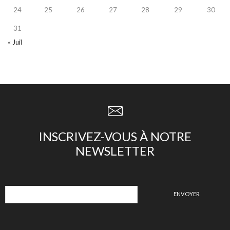
24
25
26
27
28
29
30
31
« Juil
INSCRIVEZ-VOUS À NOTRE
NEWSLETTER