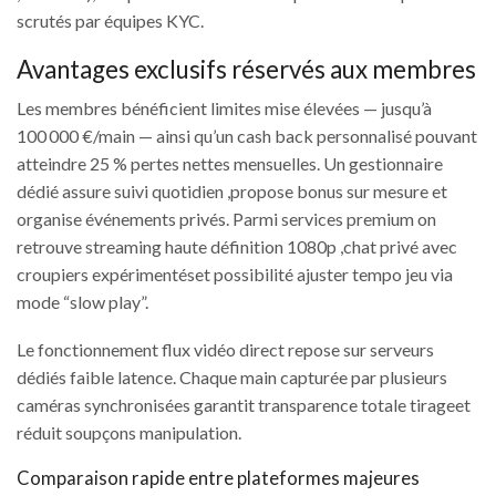
scrutés par équipes KYC​.
Avantages exclusifs réservés aux membres
Les membres bénéficient limites mise élevées — jusqu’à ​
100 000 €​/main — ainsi qu’un cash back personnalisé pouvant
atteindre ​25 %​ pertes nettes mensuelles​. Un gestionnaire
dédié assure suivi quotidien ,propose bonus sur mesure ​et
organise événements privés​. Parmi services premium on
retrouve streaming haute définition ​1080p​ ,chat privé avec
croupiers expérimentés​et possibilité ajuster tempo jeu via
mode “slow play”.
Le fonctionnement flux vidéo direct repose sur serveurs
dédiés faible latence​. Chaque main capturée par plusieurs
caméras synchronisées garantit transparence totale tirage​et
réduit soupçons manipulation​.
Comparaison rapide entre plateformes majeures