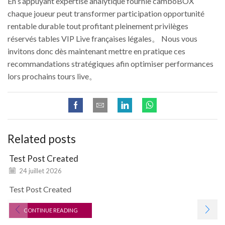
En s’appuyant expertise analytique fournie camboBOX
chaque joueur peut transformer participation opportunité
rentable durable tout profitant pleinement privilèges
réservés tables VIP Live françaises légales。 Nous vous
invitons donc dès maintenant mettre en pratique ces
recommandations stratégiques afin optimiser performances
lors prochains tours live。
Related posts
Test Post Created
24 juillet 2026
Test Post Created
CONTINUE READING