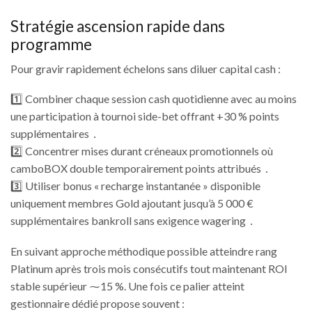
Stratégie ascension rapide dans
programme
Pour gravir rapidement échelons sans diluer capital cash :
1️⃣ Combiner chaque session cash quotidienne avec au moins
une participation à tournoi side-bet offrant +30 % points
supplémentaires．
2️⃣ Concentrer mises durant créneaux promotionnels où
camboBOX double temporairement points attribués．
3️⃣ Utiliser bonus « recharge instantanée » disponible
uniquement membres Gold ajoutant jusqu’à 5 000 €
supplémentaires bankroll sans exigence wagering．
En suivant approche méthodique possible atteindre rang
Platinum après trois mois consécutifs tout maintenant ROI
stable supérieur ⁓15 %. Une fois ce palier atteint
gestionnaire dédié propose souvent :