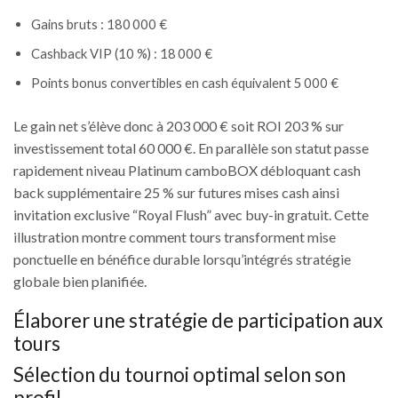
Gains bruts : ​180 000 €​
Cashback VIP (10 %) : ​18 000 €​
Points bonus convertibles en cash équivalent ​5 000 €​
Le gain net s’élève donc à ​203 000 €​ soit ROI ​203 %​ sur
investissement total ​60 000 €​. En parallèle son statut passe
rapidement niveau Platinum camboBOX débloquant cash
back supplémentaire ​25 %​ sur futures mises cash ainsi
invitation exclusive “Royal Flush” avec buy-in gratuit​. Cette
illustration montre comment tours transforment mise
ponctuelle en bénéfice durable lorsqu’intégrés stratégie
globale bien planifiée.​
Élaborer une stratégie de participation aux
tours
Sélection du tournoi optimal selon son
profil