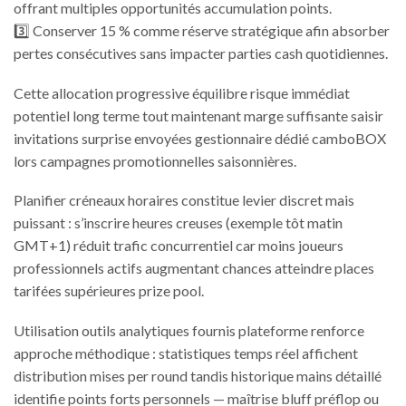
offrant multiples opportunités accumulation points.​
3️⃣ Conserver 15 % comme réserve stratégique afin absorber
pertes consécutives sans impacter parties cash quotidiennes.​
Cette allocation progressive équilibre risque immédiat
potentiel long terme tout maintenant marge suffisante saisir
invitations surprise envoyées gestionnaire dédié camboBOX
lors campagnes promotionnelles saisonnières.​
Planifier créneaux horaires constitue levier discret mais
puissant : s’inscrire heures creuses (exemple tôt matin
GMT+1) réduit trafic concurrentiel car moins joueurs
professionnels actifs augmentant chances atteindre places
tarifées supérieures prize pool.​
Utilisation outils analytiques fournis plateforme renforce
approche méthodique : statistiques temps réel affichent
distribution mises per round tandis historique mains détaillé
identifie points forts personnels — maîtrise bluff préflop ou